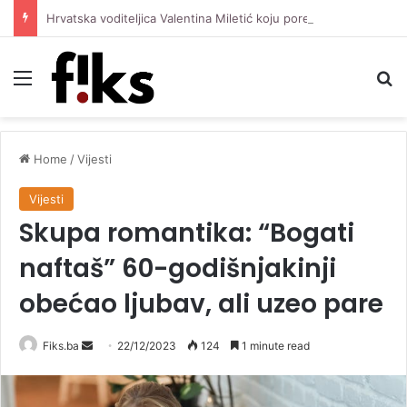
Hrvatska voditeljica Valentina Miletić koju porede s Dilettom Leotom oduševila pozirajući u bikiniju
Menu
Se
Home
/
Vijesti
Vijesti
Skupa romantika: “Bogati
naftaš” 60-godišnjakinji
obećao ljubav, ali uzeo pare
Send
Fiks.ba
22/12/2023
124
1 minute read
an
email