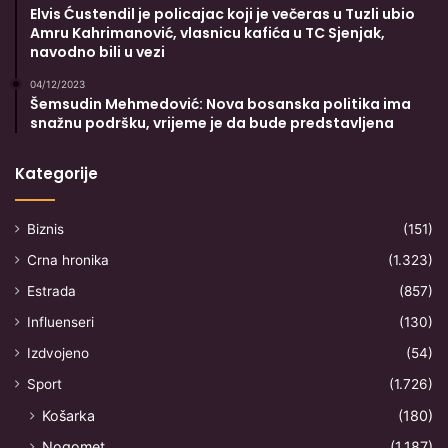
Elvis Ćustendil je policajac koji je večeras u Tuzli ubio
Amru Kahrimanović, vlasnicu kafića u TC Sjenjak,
navodno bili u vezi
04/12/2023
Šemsudin Mehmedović: Nova bosanska politika ima
snažnu podršku, vrijeme je da bude predstavljena
Kategorije
Biznis
(151)
Crna hronika
(1.323)
Estrada
(857)
Influenseri
(130)
Izdvojeno
(54)
Sport
(1.726)
Košarka
(180)
Nogomet
(1.187)