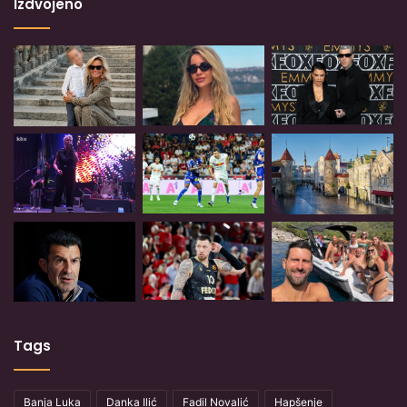
Izdvojeno
Tags
Banja Luka
Danka Ilić
Fadil Novalić
Hapšenje