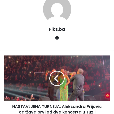
Fiks.ba
Facebook
NASTAVLJENA
TURNEJA:
Aleksandra
Prijović
održava
prvi
od
dva
koncerta
NASTAVLJENA TURNEJA: Aleksandra Prijović
u
Tuzli
održava prvi od dva koncerta u Tuzli