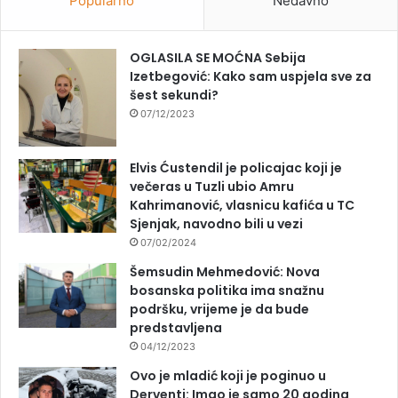
Popularno
Nedavno
OGLASILA SE MOĆNA Sebija
Izetbegović: Kako sam uspjela sve za
šest sekundi?
07/12/2023
Elvis Ćustendil je policajac koji je
večeras u Tuzli ubio Amru
Kahrimanović, vlasnicu kafića u TC
Sjenjak, navodno bili u vezi
07/02/2024
Šemsudin Mehmedović: Nova
bosanska politika ima snažnu
podršku, vrijeme je da bude
predstavljena
04/12/2023
Ovo je mladić koji je poginuo u
Derventi: Imao je samo 20 godina