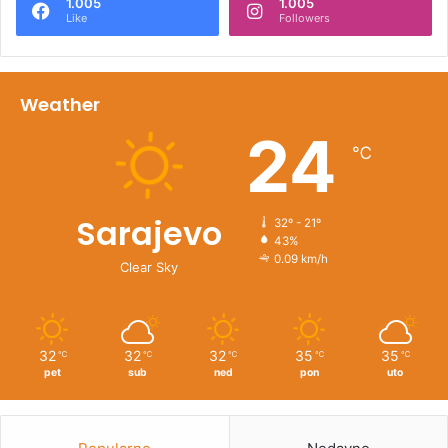
1.005
1.005
Like
Followers
Weather
24
℃
Sarajevo
32º - 21º
43%
0.09 km/h
Clear Sky
32
32
32
35
35
℃
℃
℃
℃
℃
pet
sub
ned
pon
uto