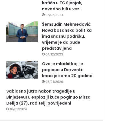
kafića u TC Sjenjak,
navodno bili u vezi
07/02/2024
Šemsudin Mehmedović:
Nova bosanska politika
ima snažnu podršku,
vrijeme je da bude
predstavljena
04/12/2023
Ovo je mladić koji je
poginuo u Derventi:
Imao je samo 20 godina
03/01/2026
Sablasno jutro nakon tragedije u
Binježevu! U esploziji kuće poginuo Mirza
Delija (27), roditelji povrijeđeni
16/01/2024