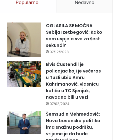
Popularno
Nedavno
OGLASILA SE MOĆNA
Sebija Izetbegović: Kako
sam uspjela sve za šest
sekundi?
07/12/2023
Elvis Ćustendil je
policajac koji je večeras
u Tuzli ubio Amru
Kahrimanović, vlasnicu
kafića u TC Sjenjak,
navodno bili u vezi
07/02/2024
Šemsudin Mehmedović:
Nova bosanska politika
ima snažnu podršku,
vrijeme je da bude