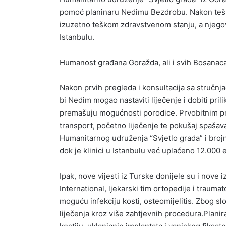
pomoć planinaru Nedimu Bezdrobu. Nakon tešk
izuzetno teškom zdravstvenom stanju, a njegovo
Istanbulu.
Humanost građana Goražda, ali i svih Bosanaca
Nakon prvih pregleda i konsultacija sa stručnjac
bi Nedim mogao nastaviti liječenje i dobiti pril
premašuju mogućnosti porodice. Prvobitnim pr
transport, početno liječenje te pokušaj spašava
Humanitarnog udruženja “Svjetlo grada” i brojn
dok je klinici u Istanbulu već uplaćeno 12.000 
Ipak, nove vijesti iz Turske donijele su i nove
International, ljekarski tim ortopedije i trauma
moguću infekciju kosti, osteomijelitis. Zbog s
liječenja kroz više zahtjevnih procedura.Planir