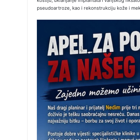
kostiju, uklanjanje implantata i vanjskog fiksato
pseudoartroze, kao i rekonstrukciju kože i me