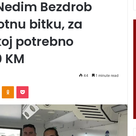
 Nedim Bezdrob
otnu bitku, za
koj potrebno
0 KM
44
1 minute read
VKontakte
Odnoklassniki
Pocket