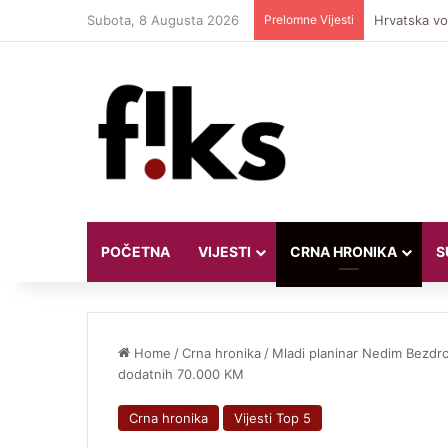
Subota, 8 Augusta 2026
Prelomne Vijesti
Hrvatska vod
POČETNA
VIJESTI
CRNA HRONIKA
S
Home
/
Crna hronika
/
Mladi planinar Nedim Bezdrob
dodatnih 70.000 KM
Crna hronika
Vijesti Top 5