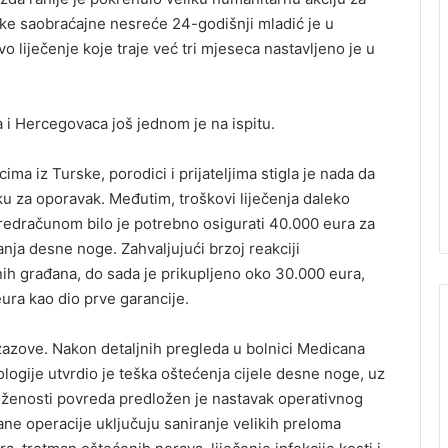
e saobraćajne nesreće 24-godišnji mladić je u
 liječenje koje traje već tri mjeseca nastavljeno je u
 i Hercegovaca još jednom je na ispitu.
ima iz Turske, porodici i prijateljima stigla je nada da
iku za oporavak. Međutim, troškovi liječenja daleko
edračunom bilo je potrebno osigurati 40.000 eura za
nja desne noge. Zahvaljujući brzoj reakciji
ih građana, do sada je prikupljeno oko 30.000 eura,
eura kao dio prve garancije.
 izazove. Nakon detaljnih pregleda u bolnici Medicana
tologije utvrdio je teška oštećenja cijele desne noge, uz
loženosti povreda predložen je nastavak operativnog
ane operacije uključuju saniranje velikih preloma