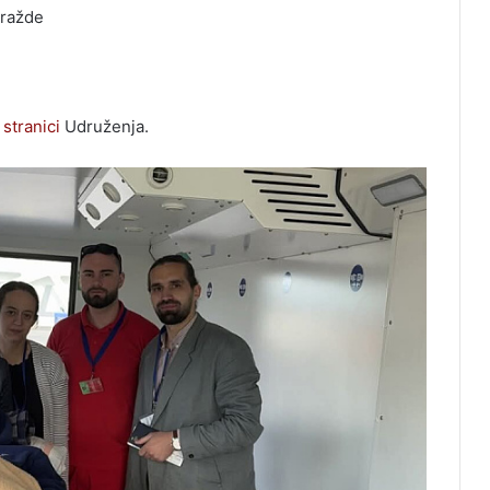
oražde
stranici
Udruženja.