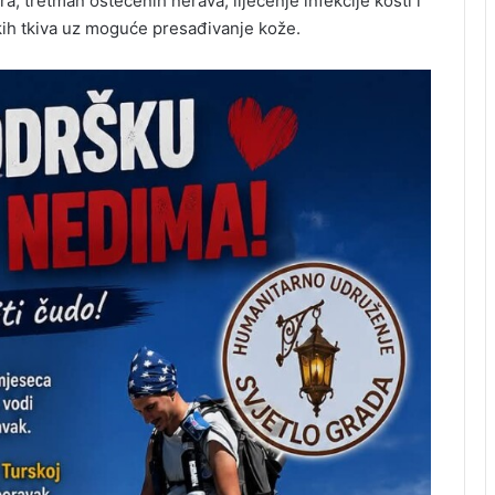
ra, tretman oštećenih nerava, liječenje infekcije kosti i
kih tkiva uz moguće presađivanje kože.