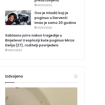
predstavljena
04/12/2023
Ovo je mladić koji je
poginuo u Derventi:
Imao je samo 20 godina
03/01/2026
Sablasno jutro nakon tragedije u
Binježevu! U esploziji kuće poginuo Mirza
Delija (27), roditelji povrijeđeni
16/01/2024
Izdvojeno