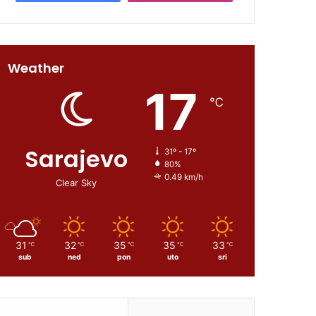
Weather
17
℃
Sarajevo
31º - 17º
80%
0.49 km/h
Clear Sky
31
32
35
35
33
℃
℃
℃
℃
℃
sub
ned
pon
uto
sri