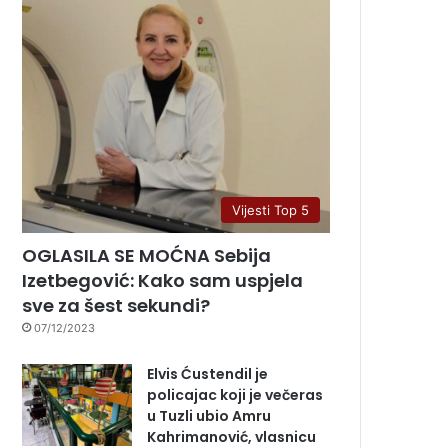
Vijesti Top 5
OGLASILA SE MOĆNA Sebija
Izetbegović: Kako sam uspjela
sve za šest sekundi?
07/12/2023
Elvis Ćustendil je
policajac koji je večeras
u Tuzli ubio Amru
Kahrimanović, vlasnicu