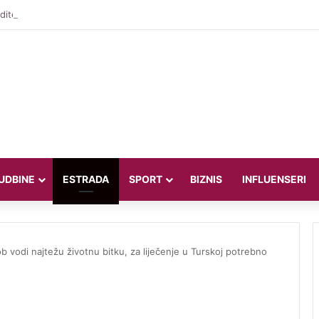
iteljica Valentina Miletić koju porede s Dilettom Leotom oduševila pozira
UDBINE
ESTRADA
SPORT
BIZNIS
INFLUENSERI
 vodi najtežu životnu bitku, za liječenje u Turskoj potrebno