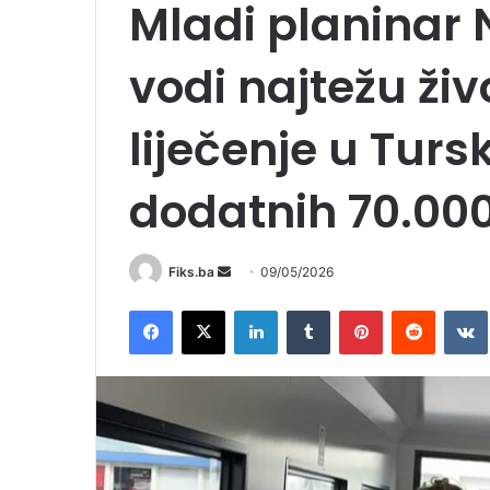
Mladi planinar
vodi najtežu živ
liječenje u Turs
dodatnih 70.00
Send
Fiks.ba
09/05/2026
an
Facebook
X
LinkedIn
Tumblr
Pinterest
Reddit
email