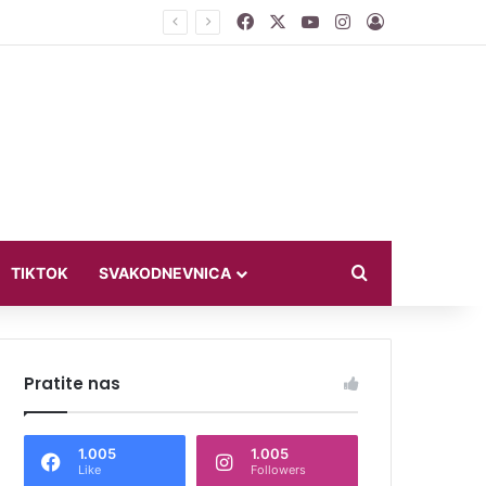
Facebook
X
YouTube
Instagram
Log In
jući u bikiniju
Search for
TIKTOK
SVAKODNEVNICA
Pratite nas
1.005
1.005
Like
Followers