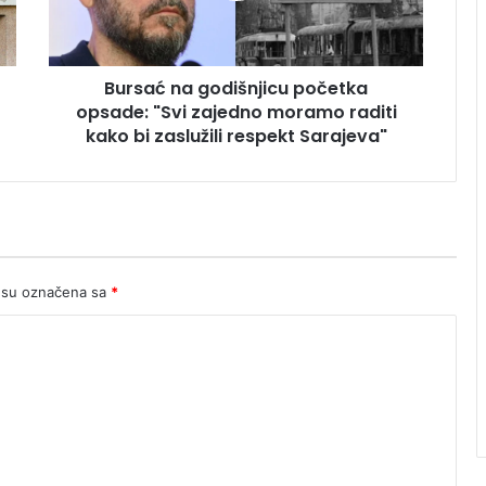
zajedno
moramo
raditi
Bursać na godišnjicu početka
kako
bi
opsade: "Svi zajedno moramo raditi
zaslužili
kako bi zaslužili respekt Sarajeva"
respekt
Sarajeva"
 su označena sa
*