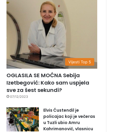
Vijesti Top 5
OGLASILA SE MOĆNA Sebija
Izetbegović: Kako sam uspjela
sve za šest sekundi?
07/12/2023
Elvis Ćustendil je
policajac koji je večeras
u Tuzli ubio Amru
Kahrimanović, vlasnicu