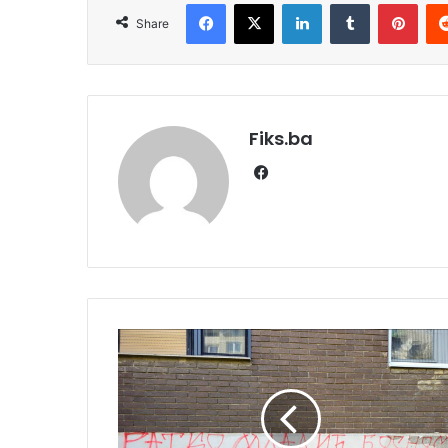
Facebook
X
LinkedIn
Tumblr
Pint
Share
Fiks.ba
Facebook
Raspirivanje
mržnje
na
Dobrinji:
Tokom
noći