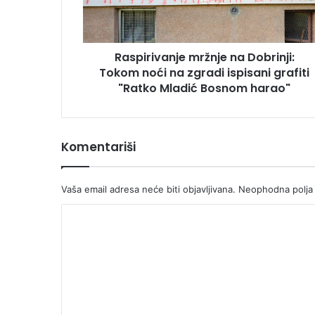
na
zgradi
ispisani
Raspirivanje mržnje na Dobrinji:
grafiti
"Ratko
Tokom noći na zgradi ispisani grafiti
Mladić
"Ratko Mladić Bosnom harao"
Bosnom
harao"
Komentariši
Vaša email adresa neće biti objavljivana.
Neophodna polja
K
o
m
e
n