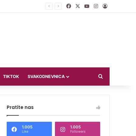
Facebook
X
YouTube
Instagram
Log In
jući u bikiniju
Search for
TIKTOK
SVAKODNEVNICA
Pratite nas
1.005
1.005
Like
Followers