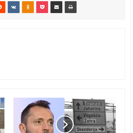
erest
Reddit
VKontakte
Odnoklassniki
Pocket
Share via Email
Print
Bursać
na
godišnjicu
početka
opsade:
"Svi