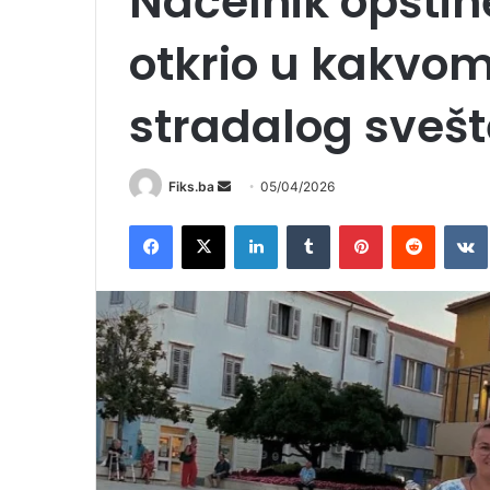
Načelnik opštin
otkrio u kakvom
stradalog sveš
Send
Fiks.ba
05/04/2026
an
Facebook
X
LinkedIn
Tumblr
Pinterest
Reddit
email