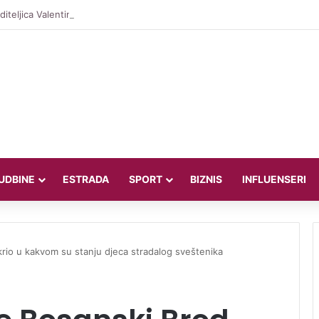
iteljica Valentina Miletić koju porede s Dilettom Leotom oduševila pozira
UDBINE
ESTRADA
SPORT
BIZNIS
INFLUENSERI
krio u kakvom su stanju djeca stradalog sveštenika