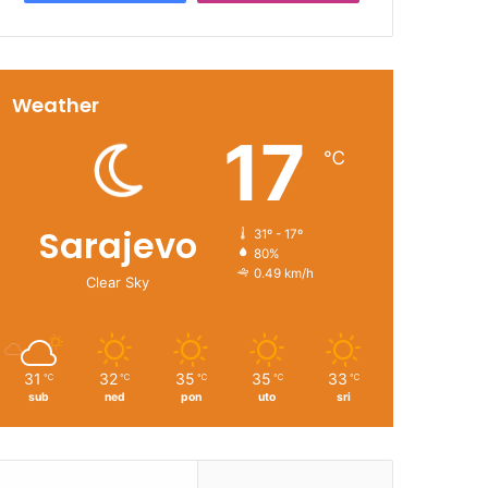
Weather
17
℃
Sarajevo
31º - 17º
80%
0.49 km/h
Clear Sky
31
32
35
35
33
℃
℃
℃
℃
℃
sub
ned
pon
uto
sri