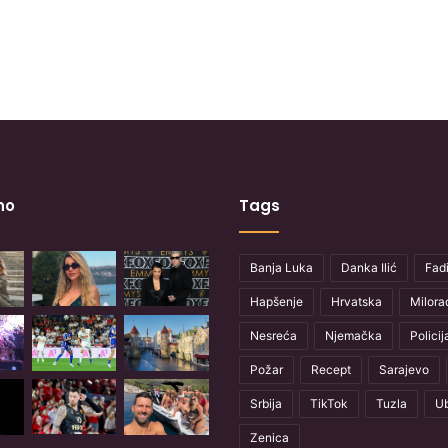
no
Tags
Banja Luka
Danka Ilić
Fadi
Hapšenje
Hrvatska
Milora
Nesreća
Njemačka
Policij
Požar
Recept
Sarajevo
Srbija
TikTok
Tuzla
Ub
Zenica