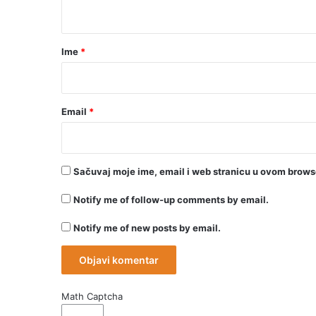
t
a
r
Ime
*
*
Email
*
Sačuvaj moje ime, email i web stranicu u ovom brow
Notify me of follow-up comments by email.
Notify me of new posts by email.
Math Captcha