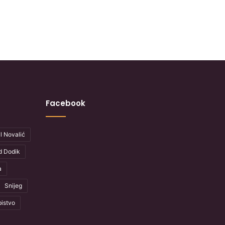
Facebook
l Novalić
d Dodik
a
Snijeg
istvo