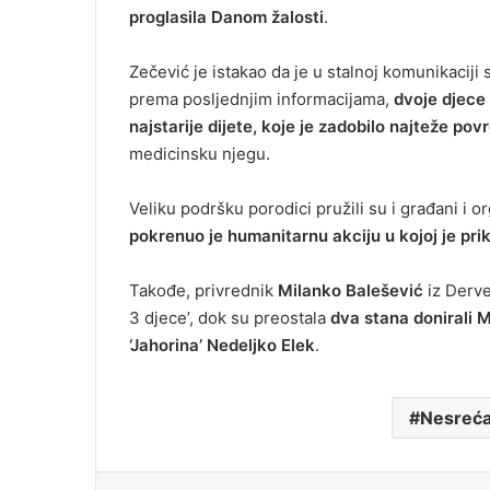
proglasila Danom žalosti
.
Zečević je istakao da je u stalnoj komunikacij
prema posljednjim informacijama,
dvoje djece
najstarije dijete, koje je zadobilo najteže p
medicinsku njegu.
Veliku podršku porodici pružili su i građani i o
pokrenuo je humanitarnu akciju u kojoj je p
Takođe, privrednik
Milanko Balešević
iz Derve
3 djece’, dok su preostala
dva stana donirali 
‘Jahorina’ Nedeljko Elek
.
Nesreć