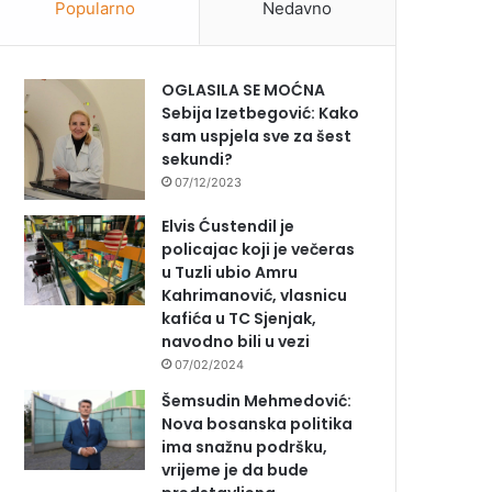
Popularno
Nedavno
OGLASILA SE MOĆNA
Sebija Izetbegović: Kako
sam uspjela sve za šest
sekundi?
07/12/2023
Elvis Ćustendil je
policajac koji je večeras
u Tuzli ubio Amru
Kahrimanović, vlasnicu
kafića u TC Sjenjak,
navodno bili u vezi
07/02/2024
Šemsudin Mehmedović:
Nova bosanska politika
ima snažnu podršku,
vrijeme je da bude