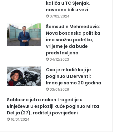
kafića u TC Sjenjak,
navodno bili u vezi
07/02/2024
Šemsudin Mehmedović:
Nova bosanska politika
ima snažnu podršku,
vrijeme je da bude
predstavljena
04/12/2023
Ovo je mladić koji je
poginuo u Derventi:
Imao je samo 20 godina
03/01/2026
Sablasno jutro nakon tragedije u
Binježevu! U esploziji kuće poginuo Mirza
Delija (27), roditelji povrijeđeni
16/01/2024