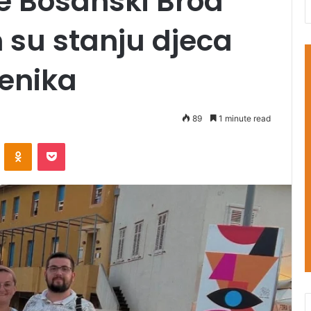
e Bosanski Brod
 su stanju djeca
tenika
89
1 minute read
VKontakte
Odnoklassniki
Pocket