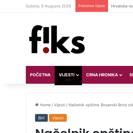
Subota, 8 Augusta 2026
Prelomne Vijesti
Hrvatska vod
POČETNA
VIJESTI
CRNA HRONIKA
S
Home
/
Vijesti
/
Načelnik opštine Bosanski Brod ot
BiH
Vijesti