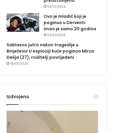
predstavljena
04/12/2023
Ovo je mladić koji je
poginuo u Derventi:
Imao je samo 20 godina
03/01/2026
Sablasno jutro nakon tragedije u
Binježevu! U esploziji kuće poginuo Mirza
Delija (27), roditelji povrijeđeni
16/01/2024
Izdvojeno