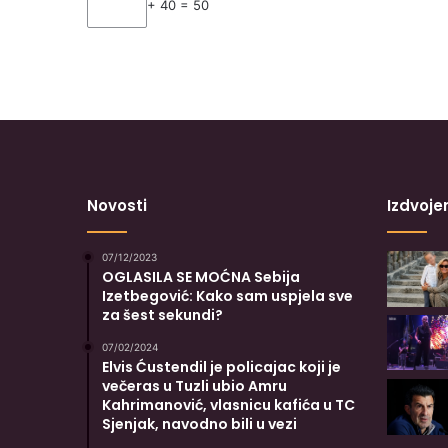
+ 40 = 50
Novosti
Izdvoje
07/12/2023
OGLASILA SE MOĆNA Sebija
Izetbegović: Kako sam uspjela sve
za šest sekundi?
07/02/2024
Elvis Ćustendil je policajac koji je
večeras u Tuzli ubio Amru
Kahrimanović, vlasnicu kafića u TC
Sjenjak, navodno bili u vezi