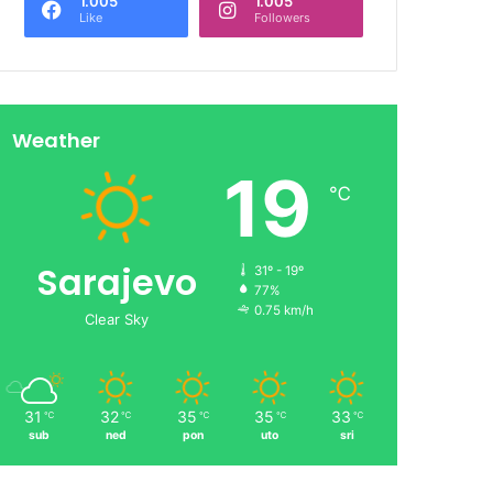
1.005
1.005
Like
Followers
Weather
19
℃
Sarajevo
31º - 19º
77%
0.75 km/h
Clear Sky
31
32
35
35
33
℃
℃
℃
℃
℃
sub
ned
pon
uto
sri