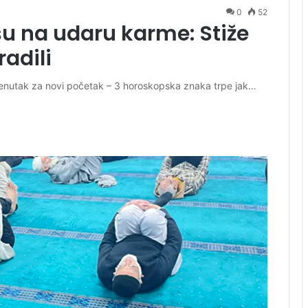
0
52
su na udaru karme: Stiže
radili
trenutak za novi početak – 3 horoskopska znaka trpe jak…