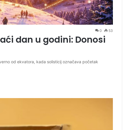
0
53
raći dan u godini: Donosi
everno od ekvatora, kada solisticij označava početak