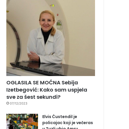
OGLASILA SE MOĆNA Sebija
Izetbegović: Kako sam uspjela
sve za šest sekundi?
07/12/2023
Elvis Ćustendil je
policajac koji je večeras
u Tuzli ubio Amru