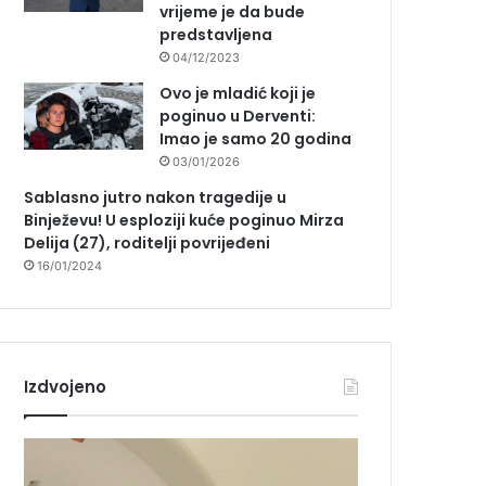
vrijeme je da bude
predstavljena
04/12/2023
Ovo je mladić koji je
poginuo u Derventi:
Imao je samo 20 godina
03/01/2026
Sablasno jutro nakon tragedije u
Binježevu! U esploziji kuće poginuo Mirza
Delija (27), roditelji povrijeđeni
16/01/2024
Izdvojeno