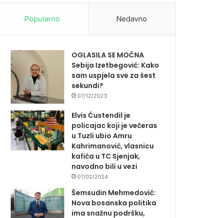
Popularno
Nedavno
OGLASILA SE MOĆNA
Sebija Izetbegović: Kako
sam uspjela sve za šest
sekundi?
07/12/2023
Elvis Ćustendil je
policajac koji je večeras
u Tuzli ubio Amru
Kahrimanović, vlasnicu
kafića u TC Sjenjak,
navodno bili u vezi
07/02/2024
Šemsudin Mehmedović:
Nova bosanska politika
ima snažnu podršku,