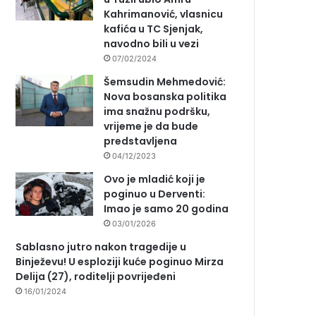
Kahrimanović, vlasnicu
kafića u TC Sjenjak,
navodno bili u vezi
07/02/2024
Šemsudin Mehmedović:
Nova bosanska politika
ima snažnu podršku,
vrijeme je da bude
predstavljena
04/12/2023
Ovo je mladić koji je
poginuo u Derventi:
Imao je samo 20 godina
03/01/2026
Sablasno jutro nakon tragedije u
Binježevu! U esploziji kuće poginuo Mirza
Delija (27), roditelji povrijeđeni
16/01/2024