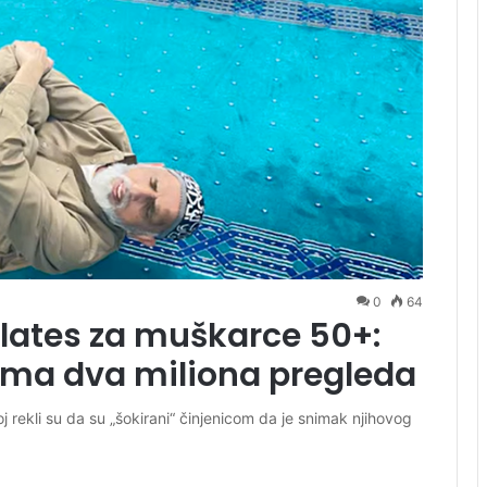
0
64
ilates za muškarce 50+:
i ima dva miliona pregleda
 rekli su da su „šokirani“ činjenicom da je snimak njihovog