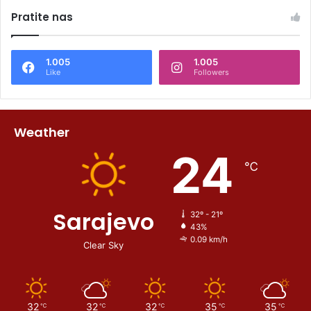
Pratite nas
1.005
1.005
Like
Followers
Weather
24
℃
Sarajevo
32º - 21º
43%
0.09 km/h
Clear Sky
32
32
32
35
35
℃
℃
℃
℃
℃