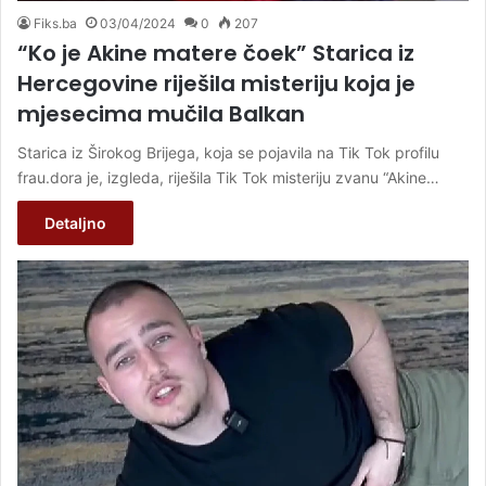
Fiks.ba
03/04/2024
0
207
“Ko je Akine matere čoek” Starica iz
Hercegovine riješila misteriju koja je
mjesecima mučila Balkan
Starica iz Širokog Brijega, koja se pojavila na Tik Tok profilu
frau.dora je, izgleda, riješila Tik Tok misteriju zvanu “Akine…
Detaljno