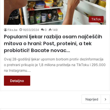
TikTok
Fiks.ba
16/03/2024
0
149
Popularni ljekar razbija osam najčešćih
mitova o hrani: Post, proteini, a tek
probiotici! Bacate novac…
Ovaj 28-godišnji ljekar upornom borbom protiv dezinformacija
o prehrani prikupio je 1,8 miliona pratitelja na TikToku i 295.000
na Instagramu.…
Detaljno
Naprijed