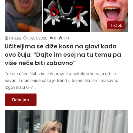
TikTok
Fiks.ba
04/01/2026
0
174
Učiteljima se diže kosa na glavi kada
ovo čuju: “Dajte im esej na tu temu pa
više neće biti zabavno”
Tokom učeničkih zimskih praznika učitelji odmaraju od six-
seven. I u učionice ušao je trend u kojem školarci masovno
izgovaraju 6-7…
Detaljno