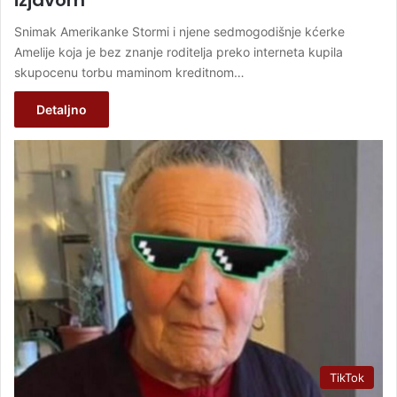
izjavom
Snimak Amerikanke Stormi i njene sedmogodišnje kćerke
Amelije koja je bez znanje roditelja preko interneta kupila
skupocenu torbu maminom kreditnom…
Detaljno
TikTok