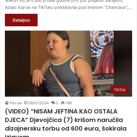
Nakon što je u julu prošle godine prvi put posjetio Sarajevo,
Azijac koji se na TikToku predstavlja pod imenom “Chanceux”,…
Detaljno
TikTok
Fiks.ba
08/07/2024
0
198
(VIDEO) “NISAM JEFTINA KAO OSTALA
DJECA” Djevojčica (7) krišom naručila
dizajnersku torbu od 600 eura, šokirala