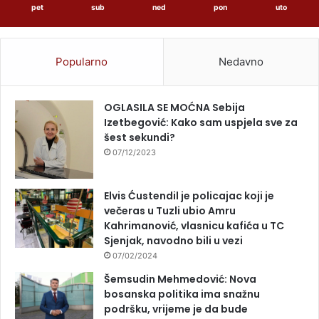
pet
sub
ned
pon
uto
Popularno
Nedavno
OGLASILA SE MOĆNA Sebija
Izetbegović: Kako sam uspjela sve za
šest sekundi?
07/12/2023
Elvis Ćustendil je policajac koji je
večeras u Tuzli ubio Amru
Kahrimanović, vlasnicu kafića u TC
Sjenjak, navodno bili u vezi
07/02/2024
Šemsudin Mehmedović: Nova
bosanska politika ima snažnu
podršku, vrijeme je da bude