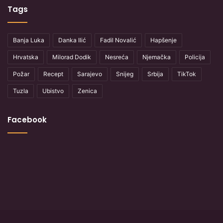
Tags
Banja Luka
Danka Ilić
Fadil Novalić
Hapšenje
Hrvatska
Milorad Dodik
Nesreća
Njemačka
Policija
Požar
Recept
Sarajevo
Snijeg
Srbija
TikTok
Tuzla
Ubistvo
Zenica
Facebook