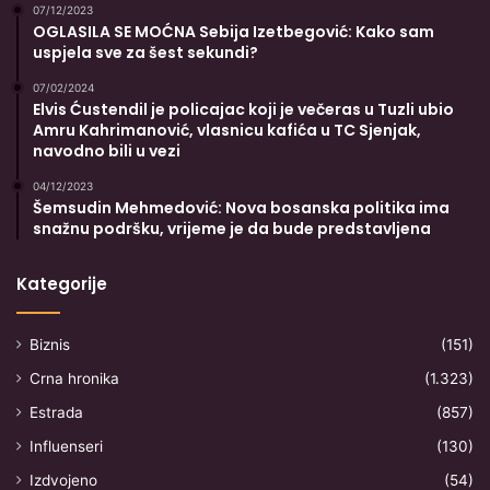
07/12/2023
OGLASILA SE MOĆNA Sebija Izetbegović: Kako sam
uspjela sve za šest sekundi?
07/02/2024
Elvis Ćustendil je policajac koji je večeras u Tuzli ubio
Amru Kahrimanović, vlasnicu kafića u TC Sjenjak,
navodno bili u vezi
04/12/2023
Šemsudin Mehmedović: Nova bosanska politika ima
snažnu podršku, vrijeme je da bude predstavljena
Kategorije
Biznis
(151)
Crna hronika
(1.323)
Estrada
(857)
Influenseri
(130)
Izdvojeno
(54)