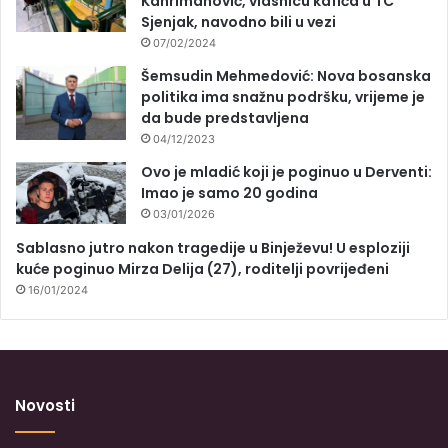
Kahrimanović, vlasnicu kafića u TC
Sjenjak, navodno bili u vezi
07/02/2024
Šemsudin Mehmedović: Nova bosanska
politika ima snažnu podršku, vrijeme je
da bude predstavljena
04/12/2023
Ovo je mladić koji je poginuo u Derventi:
Imao je samo 20 godina
03/01/2026
Sablasno jutro nakon tragedije u Binježevu! U esploziji
kuće poginuo Mirza Delija (27), roditelji povrijeđeni
16/01/2024
Novosti