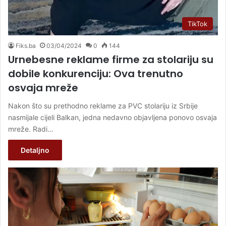
TikTok
Fiks.ba
03/04/2024
0
144
Urnebesne reklame firme za stolariju su
dobile konkurenciju: Ova trenutno
osvaja mreže
Nakon što su prethodno reklame za PVC stolariju iz Srbije
nasmijale cijeli Balkan, jedna nedavno objavljena ponovo osvaja
mreže. Radi…
Detaljno