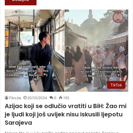
TikTok
Fiks.ba
20/10/2024
0
155
Azijac koji se odlučio vratiti u BiH: Žao mi
je ljudi koji još uvijek nisu iskusili ljepotu
Sarajeva