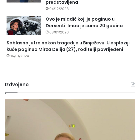
predstavljena
04/12/2023
Ovo je mladić koji je poginuo u
Derventi: Imao je samo 20 godina
03/01/2026
Sablasno jutro nakon tragedije u Binježevu! U esploziji
kuće poginuo Mirza Delija (27), roditelji povrijeđeni
16/01/2024
Izdvojeno