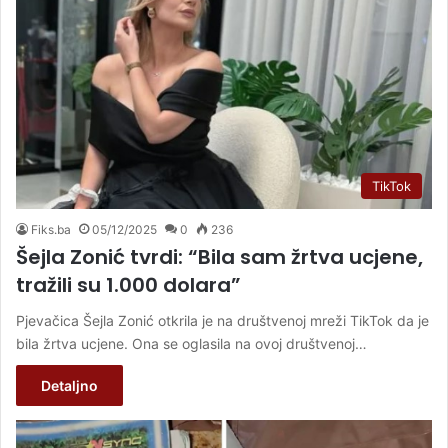
TikTok
Fiks.ba
05/12/2025
0
236
Šejla Zonić tvrdi: “Bila sam žrtva ucjene,
tražili su 1.000 dolara”
Pjevačica Šejla Zonić otkrila je na društvenoj mreži TikTok da je
bila žrtva ucjene. Ona se oglasila na ovoj društvenoj…
Detaljno