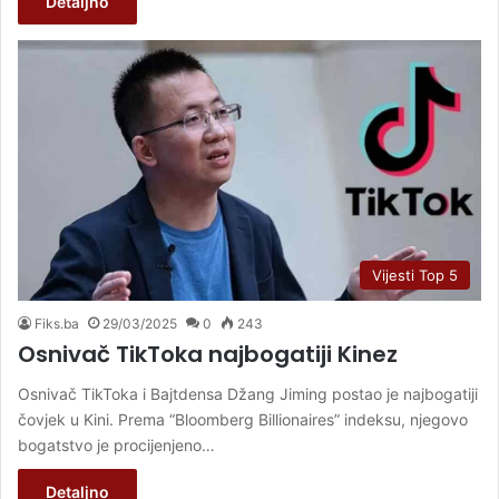
Detaljno
Vijesti Top 5
Fiks.ba
29/03/2025
0
243
Osnivač TikToka najbogatiji Kinez
Osnivač TikToka i Bajtdensa Džang Jiming postao je najbogatiji
čovjek u Kini. Prema “Bloomberg Billionaires” indeksu, njegovo
bogatstvo je procijenjeno…
Detaljno