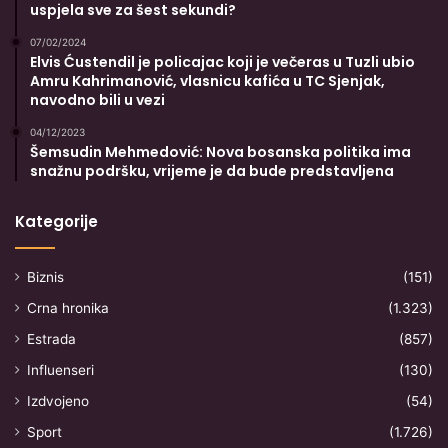
uspjela sve za šest sekundi?
07/02/2024
Elvis Ćustendil je policajac koji je večeras u Tuzli ubio
Amru Kahrimanović, vlasnicu kafića u TC Sjenjak,
navodno bili u vezi
04/12/2023
Šemsudin Mehmedović: Nova bosanska politika ima
snažnu podršku, vrijeme je da bude predstavljena
Kategorije
Biznis
(151)
Crna hronika
(1.323)
Estrada
(857)
Influenseri
(130)
Izdvojeno
(54)
Sport
(1.726)