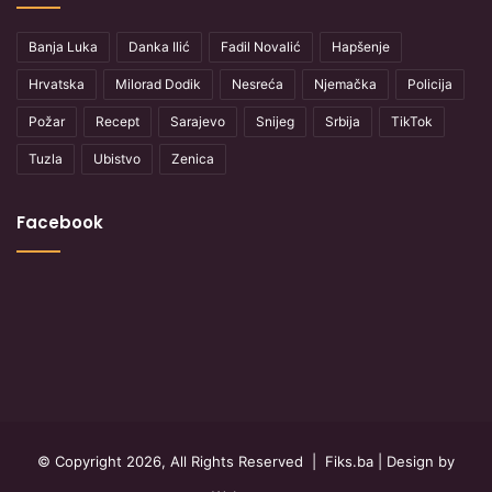
Banja Luka
Danka Ilić
Fadil Novalić
Hapšenje
Hrvatska
Milorad Dodik
Nesreća
Njemačka
Policija
Požar
Recept
Sarajevo
Snijeg
Srbija
TikTok
Tuzla
Ubistvo
Zenica
Facebook
© Copyright 2026, All Rights Reserved |
Fiks.ba
| Design by