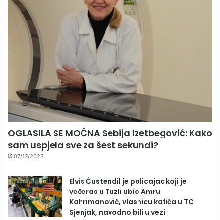
OGLASILA SE MOĆNA Sebija Izetbegović: Kako
sam uspjela sve za šest sekundi?
07/12/2023
Elvis Ćustendil je policajac koji je
večeras u Tuzli ubio Amru
Kahrimanović, vlasnicu kafića u TC
Sjenjak, navodno bili u vezi