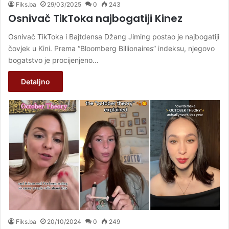
Fiks.ba
29/03/2025
0
243
Osnivač TikToka najbogatiji Kinez
Osnivač TikToka i Bajtdensa Džang Jiming postao je najbogatiji
čovjek u Kini. Prema “Bloomberg Billionaires” indeksu, njegovo
bogatstvo je procijenjeno…
Detaljno
Fiks.ba
20/10/2024
0
249