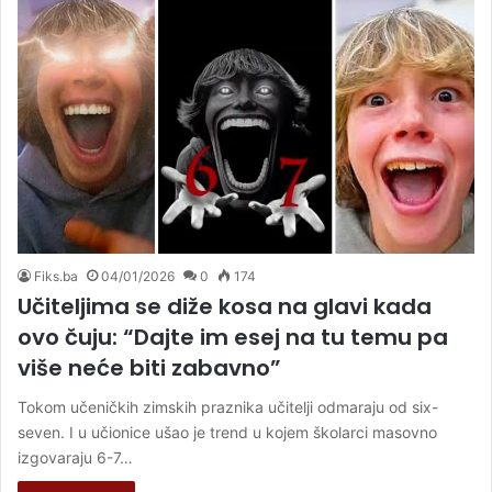
Fiks.ba
04/01/2026
0
174
Učiteljima se diže kosa na glavi kada
ovo čuju: “Dajte im esej na tu temu pa
više neće biti zabavno”
Tokom učeničkih zimskih praznika učitelji odmaraju od six-
seven. I u učionice ušao je trend u kojem školarci masovno
izgovaraju 6-7…