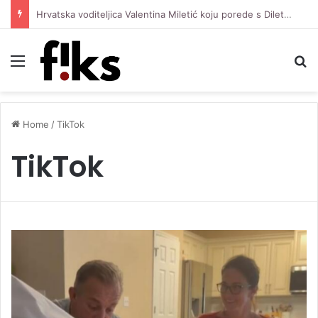
Hrvatska voditeljica Valentina Miletić koju porede s Dilettom Leotom oduševila pozirajući u bikiniju
Menu
S
Home
/
TikTok
TikTok