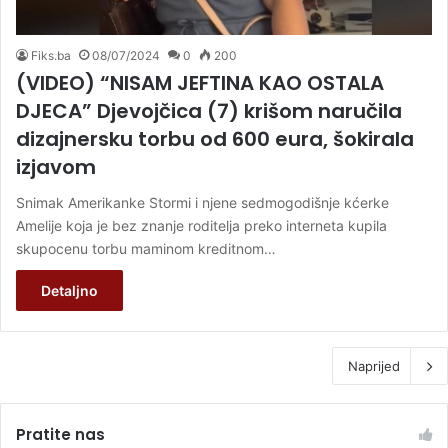
Fiks.ba
08/07/2024
0
200
(VIDEO) “NISAM JEFTINA KAO OSTALA
DJECA” Djevojčica (7) krišom naručila
dizajnersku torbu od 600 eura, šokirala
izjavom
Snimak Amerikanke Stormi i njene sedmogodišnje kćerke
Amelije koja je bez znanje roditelja preko interneta kupila
skupocenu torbu maminom kreditnom…
Detaljno
Naprijed
Pratite nas