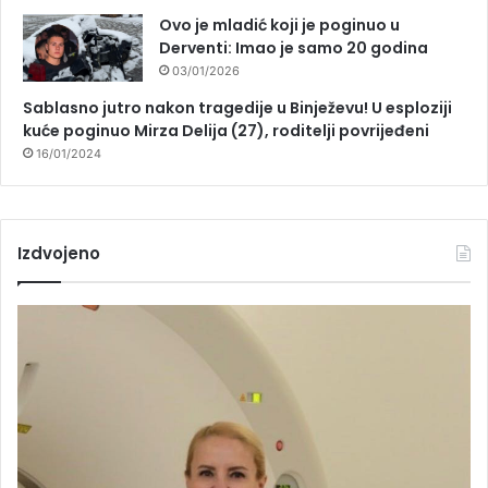
Ovo je mladić koji je poginuo u
Derventi: Imao je samo 20 godina
03/01/2026
Sablasno jutro nakon tragedije u Binježevu! U esploziji
kuće poginuo Mirza Delija (27), roditelji povrijeđeni
16/01/2024
Izdvojeno