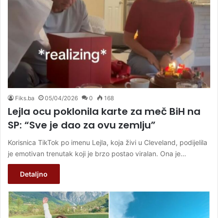
Fiks.ba
05/04/2026
0
168
Lejla ocu poklonila karte za meč BiH na
SP: “Sve je dao za ovu zemlju”
Korisnica TikTok po imenu Lejla, koja živi u Cleveland, podijelila
je emotivan trenutak koji je brzo postao viralan. Ona je…
Detaljno