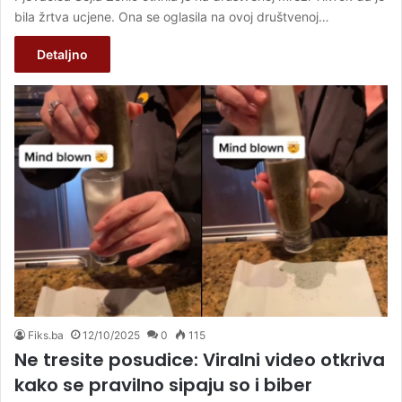
bila žrtva ucjene. Ona se oglasila na ovoj društvenoj…
Detaljno
Fiks.ba
12/10/2025
0
115
Ne tresite posudice: Viralni video otkriva
kako se pravilno sipaju so i biber