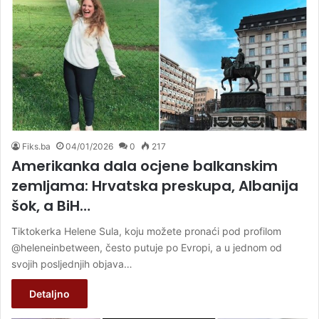
Fiks.ba
04/01/2026
0
217
Amerikanka dala ocjene balkanskim
zemljama: Hrvatska preskupa, Albanija
šok, a BiH…
Tiktokerka Helene Sula, koju možete pronaći pod profilom
@heleneinbetween, često putuje po Evropi, a u jednom od
svojih posljednjih objava…
Detaljno