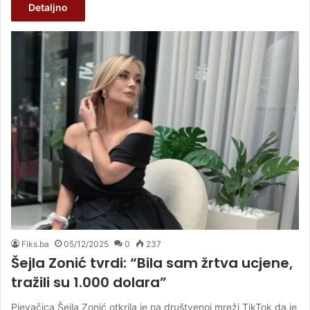
Detaljno
Fiks.ba
05/12/2025
0
237
Šejla Zonić tvrdi: “Bila sam žrtva ucjene,
tražili su 1.000 dolara”
Pjevačica Šejla Zonić otkrila je na društvenoj mreži TikTok da je