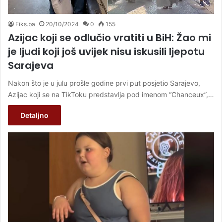
Fiks.ba
20/10/2024
0
155
Azijac koji se odlučio vratiti u BiH: Žao mi
je ljudi koji još uvijek nisu iskusili ljepotu
Sarajeva
Nakon što je u julu prošle godine prvi put posjetio Sarajevo,
Azijac koji se na TikToku predstavlja pod imenom “Chanceux”,…
Detaljno