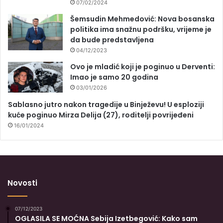
07/02/2024
Šemsudin Mehmedović: Nova bosanska
politika ima snažnu podršku, vrijeme je
da bude predstavljena
04/12/2023
Ovo je mladić koji je poginuo u Derventi:
Imao je samo 20 godina
03/01/2026
Sablasno jutro nakon tragedije u Binježevu! U esploziji
kuće poginuo Mirza Delija (27), roditelji povrijeđeni
16/01/2024
Novosti
07/12/2023
OGLASILA SE MOĆNA Sebija Izetbegović: Kako sam