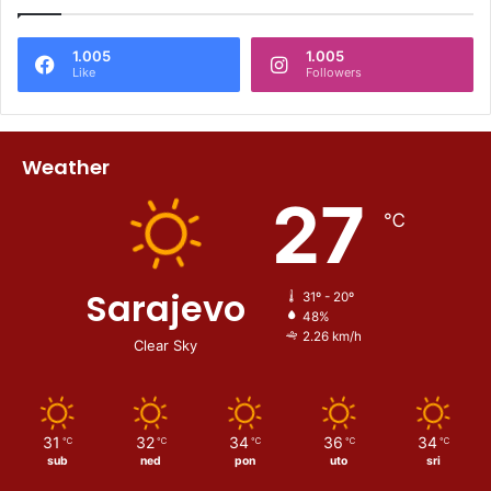
1.005
1.005
Like
Followers
Weather
27
℃
Sarajevo
31º - 20º
48%
2.26 km/h
Clear Sky
31
32
34
36
34
℃
℃
℃
℃
℃
sub
ned
pon
uto
sri