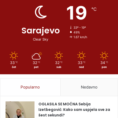
19
℃
Sarajevo
33º - 19º
49%
1.67 km/h
Clear Sky
33
32
32
33
34
℃
℃
℃
℃
℃
čet
pet
sub
ned
pon
Popularno
Nedavno
OGLASILA SE MOĆNA Sebija
Izetbegović: Kako sam uspjela sve za
šest sekundi?