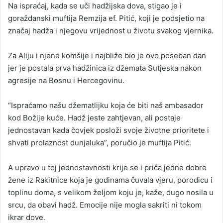
Na ispraćaj, kada se uči hadžijska dova, stigao je i
goraždanski muftija Remzija ef. Pitić, koji je podsjetio na
značaj hadža i njegovu vrijednost u životu svakog vjernika.
Za Aliju i njene komšije i najbliže bio je ovo poseban dan
jer je postala prva hadžinica iz džemata Sutjeska nakon
agresije na Bosnu i Hercegovinu.
“Ispraćamo našu džematlijku koja će biti naš ambasador
kod Božije kuće. Hadž jeste zahtjevan, ali postaje
jednostavan kada čovjek posloži svoje životne prioritete i
shvati prolaznost dunjaluka”, poručio je muftija Pitić.
A upravo u toj jednostavnosti krije se i priča jedne dobre
žene iz Rakitnice koja je godinama čuvala vjeru, porodicu i
toplinu doma, s velikom željom koju je, kaže, dugo nosila u
srcu, da obavi hadž. Emocije nije mogla sakriti ni tokom
ikrar dove.