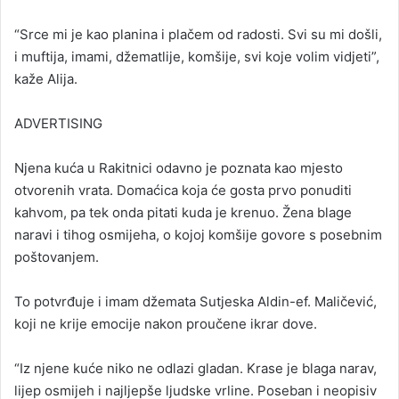
“Srce mi je kao planina i plačem od radosti. Svi su mi došli,
i muftija, imami, džematlije, komšije, svi koje volim vidjeti”,
kaže Alija.
ADVERTISING
Njena kuća u Rakitnici odavno je poznata kao mjesto
otvorenih vrata. Domaćica koja će gosta prvo ponuditi
kahvom, pa tek onda pitati kuda je krenuo. Žena blage
naravi i tihog osmijeha, o kojoj komšije govore s posebnim
poštovanjem.
To potvrđuje i imam džemata Sutjeska Aldin-ef. Maličević,
koji ne krije emocije nakon proučene ikrar dove.
“Iz njene kuće niko ne odlazi gladan. Krase je blaga narav,
lijep osmijeh i najljepše ljudske vrline. Poseban i neopisiv