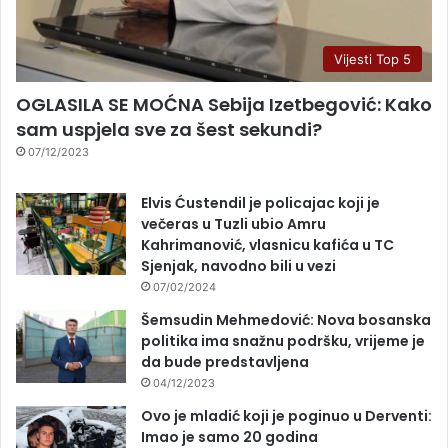
Vijesti Top 5
OGLASILA SE MOĆNA Sebija Izetbegović: Kako
sam uspjela sve za šest sekundi?
07/12/2023
Elvis Ćustendil je policajac koji je
večeras u Tuzli ubio Amru
Kahrimanović, vlasnicu kafića u TC
Sjenjak, navodno bili u vezi
07/02/2024
Šemsudin Mehmedović: Nova bosanska
politika ima snažnu podršku, vrijeme je
da bude predstavljena
04/12/2023
Ovo je mladić koji je poginuo u Derventi:
Imao je samo 20 godina