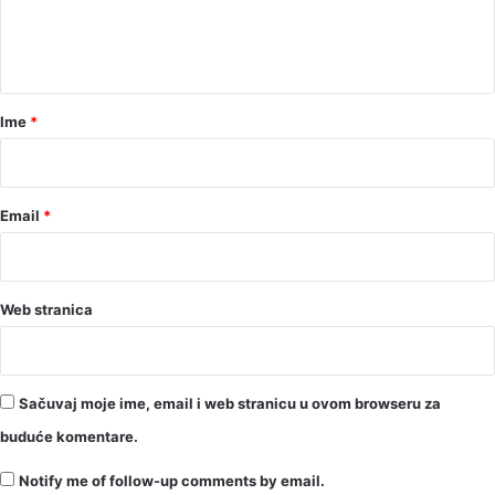
n
t
a
r
Ime
*
*
Email
*
Web stranica
Sačuvaj moje ime, email i web stranicu u ovom browseru za
buduće komentare.
Notify me of follow-up comments by email.