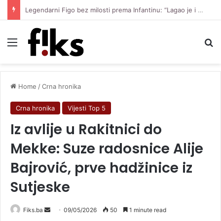
Legendarni Figo bez milosti prema Infantinu: “Lagao je i ukaljao funkciju, sada mora otići”
Menu
Se
Home
/
Crna hronika
Crna hronika
Vijesti Top 5
Iz avlije u Rakitnici do
Mekke: Suze radosnice Alije
Bajrović, prve hadžinice iz
Sutjeske
Send
Fiks.ba
09/05/2026
50
1 minute read