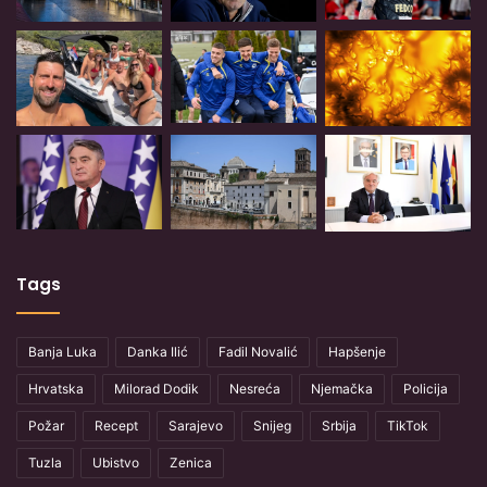
Tags
Banja Luka
Danka Ilić
Fadil Novalić
Hapšenje
Hrvatska
Milorad Dodik
Nesreća
Njemačka
Policija
Požar
Recept
Sarajevo
Snijeg
Srbija
TikTok
Tuzla
Ubistvo
Zenica