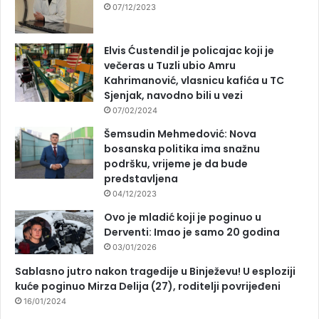
07/12/2023
Elvis Ćustendil je policajac koji je
večeras u Tuzli ubio Amru
Kahrimanović, vlasnicu kafića u TC
Sjenjak, navodno bili u vezi
07/02/2024
Šemsudin Mehmedović: Nova
bosanska politika ima snažnu
podršku, vrijeme je da bude
predstavljena
04/12/2023
Ovo je mladić koji je poginuo u
Derventi: Imao je samo 20 godina
03/01/2026
Sablasno jutro nakon tragedije u Binježevu! U esploziji
kuće poginuo Mirza Delija (27), roditelji povrijeđeni
16/01/2024