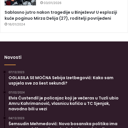
03/01/2026
Sablasno jutro nakon tragedije u Binježevu! U esploziji
kuće poginuo Mirza Delija (27), roditelji povrijeđeni
16/01/2024
Novosti
07/12/2023
OGLASILA SE MOĆNA Sebija Izetbegović: Kako sam
uspjela sve za šest sekundi?
07/02/2024
Elvis Ćustendil je policajac koji je večeras u Tuzli ubio
Amru Kahrimanović, vlasnicu kafića u TC Sjenjak,
navodno bili u vezi
04/12/2023
Šemsudin Mehmedović: Nova bosanska politika ima