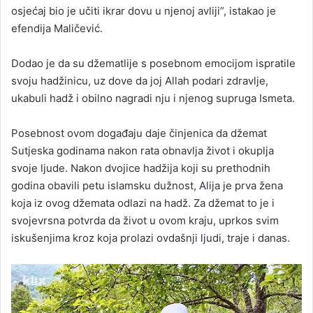
osjećaj bio je učiti ikrar dovu u njenoj avliji”, istakao je
efendija Maličević.
Dodao je da su džematlije s posebnom emocijom ispratile
svoju hadžinicu, uz dove da joj Allah podari zdravlje,
ukabuli hadž i obilno nagradi nju i njenog supruga Ismeta.
Posebnost ovom događaju daje činjenica da džemat
Sutjeska godinama nakon rata obnavlja život i okuplja
svoje ljude. Nakon dvojice hadžija koji su prethodnih
godina obavili petu islamsku dužnost, Alija je prva žena
koja iz ovog džemata odlazi na hadž. Za džemat to je i
svojevrsna potvrda da život u ovom kraju, uprkos svim
iskušenjima kroz koja prolazi ovdašnji ljudi, traje i danas.