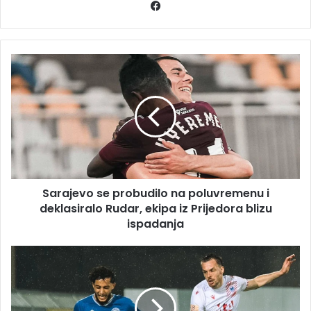
Facebook
Sarajevo
se
probudilo
na
poluvremenu
i
deklasiralo
Rudar,
ekipa
Sarajevo se probudilo na poluvremenu i
iz
Prijedora
deklasiralo Rudar, ekipa iz Prijedora blizu
blizu
ispadanja
ispadanja
Zrinjski
s
kombinovanim
sastavom
slavio