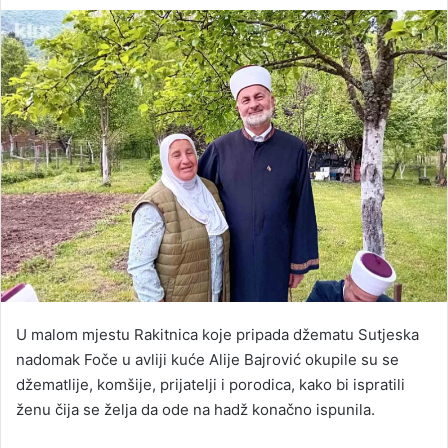
an
email
U malom mjestu Rakitnica koje pripada džematu Sutjeska
nadomak Foče u avliji kuće Alije Bajrović okupile su se
džematlije, komšije, prijatelji i porodica, kako bi ispratili
ženu čija se želja da ode na hadž konačno ispunila.