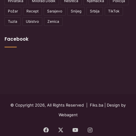
Hrvatska
Milorad Dodik
Nesreća
Njemačka
Policija
Požar
Recept
Sarajevo
Snijeg
Srbija
TikTok
Tuzla
Ubistvo
Zenica
Facebook
© Copyright 2026, All Rights Reserved |
Fiks.ba
| Design by
Webagent
Facebook
X
YouTube
Instagram