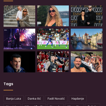
Tags
Banja Luka
Danka Ilić
Fadil Novalić
Hapšenje