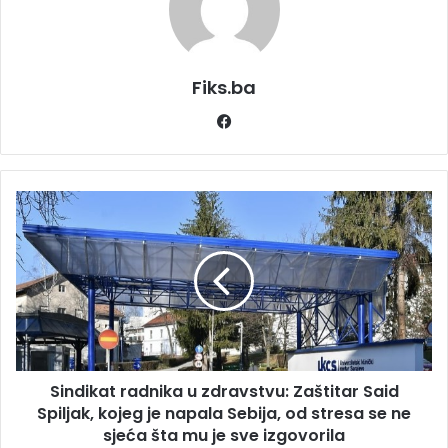
Fiks.ba
Facebook
Sindikat
radnika
u
zdravstvu:
Zaštitar
Said
Spiljak,
kojeg
je
Sindikat radnika u zdravstvu: Zaštitar Said
napala
Sebija,
Spiljak, kojeg je napala Sebija, od stresa se ne
od
sjeća šta mu je sve izgovorila