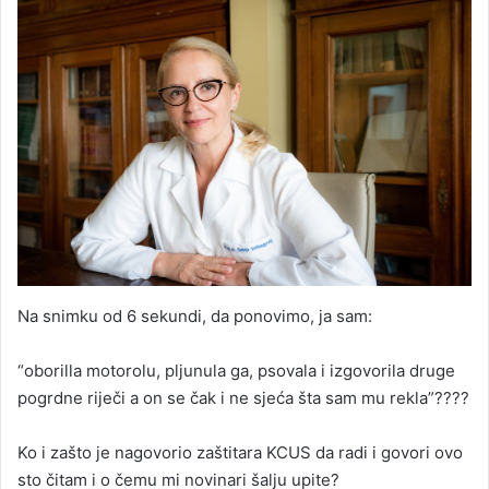
Na snimku od 6 sekundi, da ponovimo, ja sam:
“oborilla motorolu, pljunula ga, psovala i izgovorila druge
pogrdne riječi a on se čak i ne sjeća šta sam mu rekla”????
Ko i zašto je nagovorio zaštitara KCUS da radi i govori ovo
sto čitam i o čemu mi novinari šalju upite?