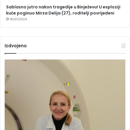
Sablasno jutro nakon tragedije u Binježevu! U esploziji
kuće poginuo Mirza Delija (27), roditelji povrijeđeni
16/01/2024
Izdvojeno