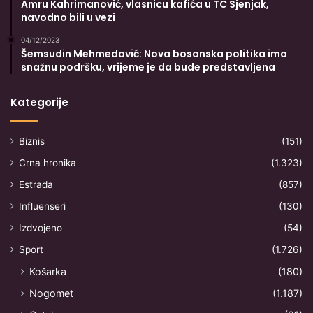
Amru Kahrimanović, vlasnicu kafića u TC Sjenjak,
navodno bili u vezi
04/12/2023
Šemsudin Mehmedović: Nova bosanska politika ima
snažnu podršku, vrijeme je da bude predstavljena
Kategorije
Biznis
(151)
Crna hronika
(1.323)
Estrada
(857)
Influenseri
(130)
Izdvojeno
(54)
Sport
(1.726)
Košarka
(180)
Nogomet
(1.187)