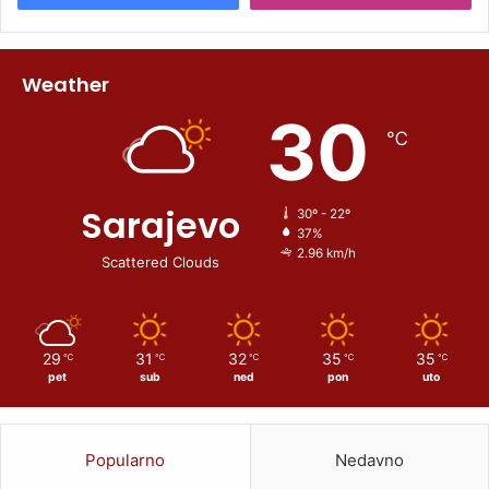
Weather
30
℃
Sarajevo
30º - 22º
37%
2.96 km/h
Scattered Clouds
29
31
32
35
35
℃
℃
℃
℃
℃
pet
sub
ned
pon
uto
Popularno
Nedavno