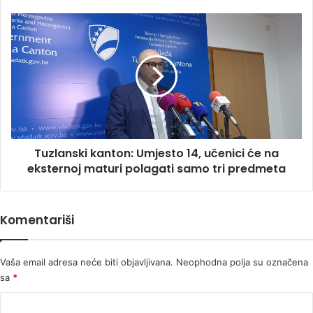
stresa
se
Tuzlanski
ne
kanton:
sjeća
Umjesto
šta
14,
mu
učenici
je
će
sve
na
izgovorila
eksternoj
maturi
Tuzlanski kanton: Umjesto 14, učenici će na
polagati
samo
eksternoj maturi polagati samo tri predmeta
tri
predmeta
Komentariši
Vaša email adresa neće biti objavljivana.
Neophodna polja su označena
sa
*
K