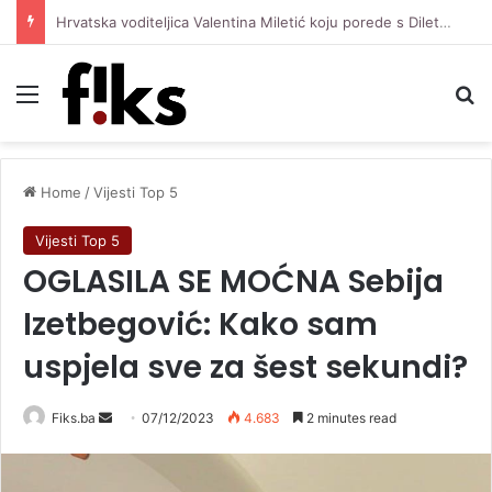
Hrvatska voditeljica Valentina Miletić koju porede s Dilettom Leotom oduševila pozirajući u bikiniju
Menu
Se
Home
/
Vijesti Top 5
Vijesti Top 5
OGLASILA SE MOĆNA Sebija
Izetbegović: Kako sam
uspjela sve za šest sekundi?
Send
Fiks.ba
07/12/2023
4.683
2 minutes read
an
email