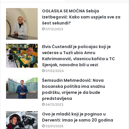
OGLASILA SE MOĆNA Sebija
Izetbegović: Kako sam uspjela sve za
šest sekundi?
07/12/2023
Elvis Ćustendil je policajac koji je
večeras u Tuzli ubio Amru
Kahrimanović, vlasnicu kafića u TC
Sjenjak, navodno bili u vezi
07/02/2024
Šemsudin Mehmedović: Nova
bosanska politika ima snažnu
podršku, vrijeme je da bude
predstavljena
04/12/2023
Ovo je mladić koji je poginuo u
Derventi: Imao je samo 20 godina
03/01/2026