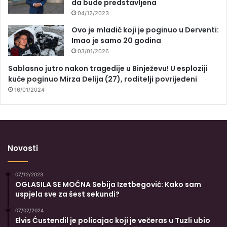
da bude predstavljena
04/12/2023
Ovo je mladić koji je poginuo u Derventi:
Imao je samo 20 godina
03/01/2026
Sablasno jutro nakon tragedije u Binježevu! U esploziji
kuće poginuo Mirza Delija (27), roditelji povrijeđeni
16/01/2024
Novosti
07/12/2023
OGLASILA SE MOĆNA Sebija Izetbegović: Kako sam
uspjela sve za šest sekundi?
07/02/2024
Elvis Ćustendil je policajac koji je večeras u Tuzli ubio