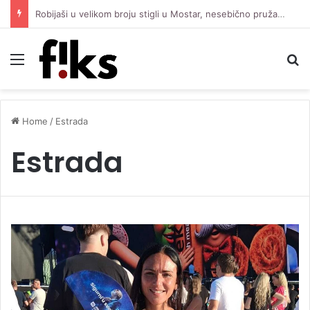
Robijaši u velikom broju stigli u Mostar, nesebično pružaju podršku Čeliku protiv Zrinjskog
Menu
S
Home
/
Estrada
Estrada