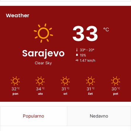
Weather
33
℃
Sarajevo
33º - 20º
19%
1.47 km/h
Clear Sky
32
34
31
31
30
℃
℃
℃
℃
℃
pon
uto
sri
čet
pet
Popularno
Nedavno