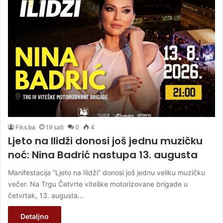
Fiks.ba
19 sati
0
4
Ljeto na Ilidži donosi još jednu muzičku
noć: Nina Badrić nastupa 13. augusta
Manifestacija “Ljeto na Ilidži” donosi još jednu veliku muzičku
večer. Na Trgu Četvrte viteške motorizovane brigade u
četvrtak, 13. augusta…
Detaljno