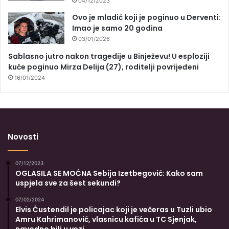
04/12/2023
Ovo je mladić koji je poginuo u Derventi:
Imao je samo 20 godina
03/01/2026
Sablasno jutro nakon tragedije u Binježevu! U esploziji
kuće poginuo Mirza Delija (27), roditelji povrijeđeni
16/01/2024
Novosti
07/12/2023
OGLASILA SE MOĆNA Sebija Izetbegović: Kako sam
uspjela sve za šest sekundi?
07/02/2024
Elvis Ćustendil je policajac koji je večeras u Tuzli ubio
Amru Kahrimanović, vlasnicu kafića u TC Sjenjak,
navodno bili u vezi