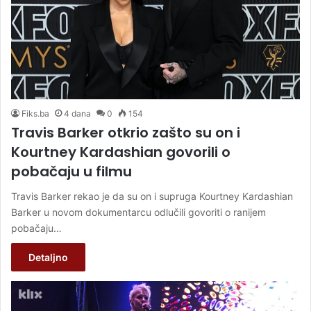
Fiks.ba
4 dana
0
154
Travis Barker otkrio zašto su on i
Kourtney Kardashian govorili o
pobačaju u filmu
Travis Barker rekao je da su on i supruga Kourtney Kardashian
Barker u novom dokumentarcu odlučili govoriti o ranijem
pobačaju…
Detaljno