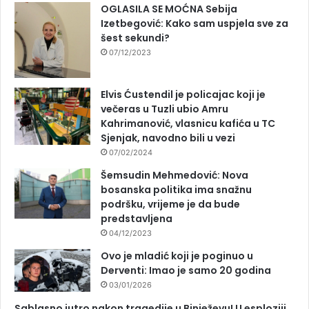
OGLASILA SE MOĆNA Sebija
Izetbegović: Kako sam uspjela sve za
šest sekundi?
07/12/2023
Elvis Ćustendil je policajac koji je
večeras u Tuzli ubio Amru
Kahrimanović, vlasnicu kafića u TC
Sjenjak, navodno bili u vezi
07/02/2024
Šemsudin Mehmedović: Nova
bosanska politika ima snažnu
podršku, vrijeme je da bude
predstavljena
04/12/2023
Ovo je mladić koji je poginuo u
Derventi: Imao je samo 20 godina
03/01/2026
Sablasno jutro nakon tragedije u Binježevu! U esploziji