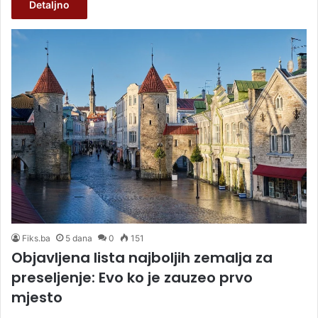
Detaljno
Fiks.ba
5 dana
0
151
Objavljena lista najboljih zemalja za
preseljenje: Evo ko je zauzeo prvo
mjesto