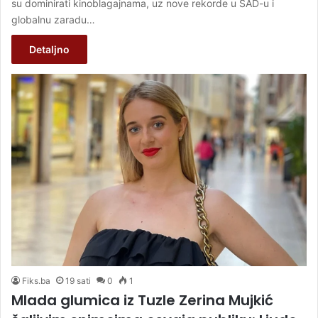
su dominirati kinoblagajnama, uz nove rekorde u SAD-u i
globalnu zaradu…
Detaljno
Fiks.ba
19 sati
0
1
Mlada glumica iz Tuzle Zerina Mujkić