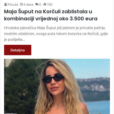
Fiks.ba
4 dana
0
150
Maja Šuput na Korčuli zablistala u
kombinaciji vrijednoj oko 3.500 eura
Hrvatska pjevačica Maja Šuput još jednom je privukla pažnju
modnim odabirom, ovoga puta tokom boravka na Korčuli, gdje
je podijelila…
Detaljno