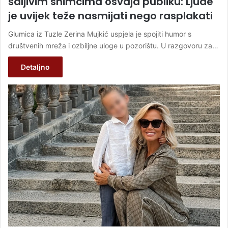
šaljivim snimcima osvaja publiku: Ljude
je uvijek teže nasmijati nego rasplakati
Glumica iz Tuzle Zerina Mujkić uspjela je spojiti humor s
društvenih mreža i ozbiljne uloge u pozorištu. U razgovoru za…
Detaljno