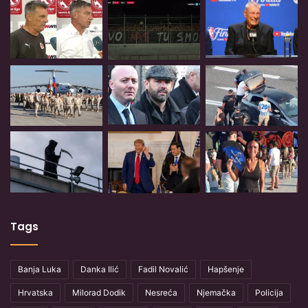
Tags
Banja Luka
Danka Ilić
Fadil Novalić
Hapšenje
Hrvatska
Milorad Dodik
Nesreća
Njemačka
Policija