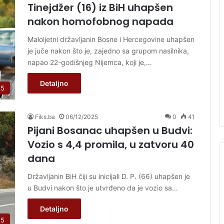
Tinejdžer (16) iz BiH uhapšen
nakon homofobnog napada
Maloljetni državljanin Bosne i Hercegovine uhapšen
je juče nakon što je, zajedno sa grupom nasilnika,
napao 22-godišnjeg Nijemca, koji je,…
Detaljno
 5
Fiks.ba
06/12/2025
0
41
Pijani Bosanac uhapšen u Budvi:
Vozio s 4,4 promila, u zatvoru 40
dana
Državljanin BiH čiji su inicijali D. P. (66) uhapšen je
u Budvi nakon što je utvrđeno da je vozio sa…
Detaljno
 5