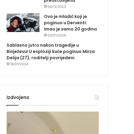
predstavljena
04/12/2023
Ovo je mladić koji je
poginuo u Derventi:
Imao je samo 20 godina
03/01/2026
Sablasno jutro nakon tragedije u
Binježevu! U esploziji kuće poginuo Mirza
Delija (27), roditelji povrijeđeni
16/01/2024
Izdvojeno