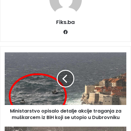
Fiks.ba
Facebook
Ministarstvo
opisalo
detalje
akcije
traganja
za
muškarcem
iz
BiH
Ministarstvo opisalo detalje akcije traganja za
koji
se
muškarcem iz BiH koji se utopio u Dubrovniku
utopio
u
Prva