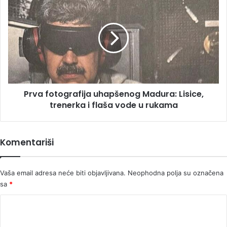
Dubrovniku
fotografija
uhapšenog
Madura:
Lisice,
trenerka
i
flaša
vode
Prva fotografija uhapšenog Madura: Lisice,
u
rukama
trenerka i flaša vode u rukama
Komentariši
Vaša email adresa neće biti objavljivana.
Neophodna polja su označena
sa
*
K
o