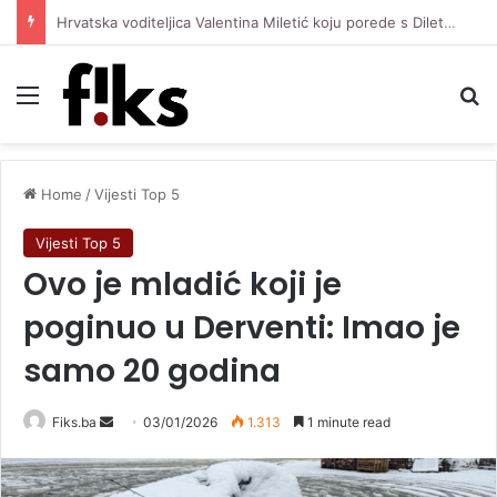
Travis Barker otkrio zašto su on i Kourtney Kardashian govorili o pobačaju u filmu
Menu
Se
Home
/
Vijesti Top 5
Vijesti Top 5
Ovo je mladić koji je
poginuo u Derventi: Imao je
samo 20 godina
Send
Fiks.ba
03/01/2026
1.313
1 minute read
an
email