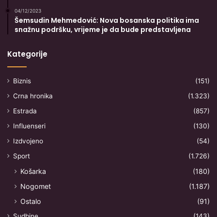
04/12/2023
Šemsudin Mehmedović: Nova bosanska politika ima
snažnu podršku, vrijeme je da bude predstavljena
Kategorije
Biznis
(151)
Crna hronika
(1.323)
Estrada
(857)
Influenseri
(130)
Izdvojeno
(54)
Sport
(1.726)
Košarka
(180)
Nogomet
(1.187)
Ostalo
(91)
Sudbine
(143)