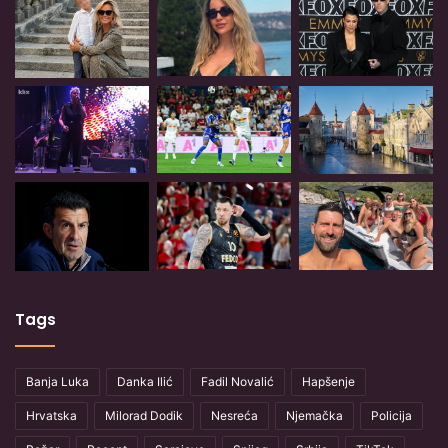
Tags
Banja Luka
Danka Ilić
Fadil Novalić
Hapšenje
Hrvatska
Milorad Dodik
Nesreća
Njemačka
Policija