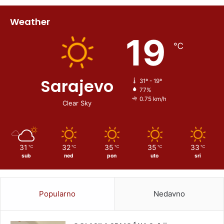
Weather
19
℃
Sarajevo
31º - 19º
77%
0.75 km/h
Clear Sky
31
32
35
35
33
℃
℃
℃
℃
℃
sub
ned
pon
uto
sri
Popularno
Nedavno