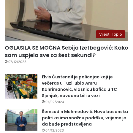
Vijesti Top 5
OGLASILA SE MOĆNA Sebija Izetbegović: Kako
sam uspjela sve za šest sekundi?
07/12/2023
Elvis Ćustendil je policajac koji je
večeras u Tuzli ubio Amru
Kahrimanović, vlasnicu kafića u TC
Sjenjak, navodno bili u vezi
07/02/2024
Šemsudin Mehmedović: Nova bosanska
politika ima snažnu podršku, vrijeme je
da bude predstavljena
04/12/2023