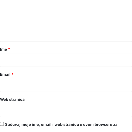
m
e
n
t
a
r
Ime
*
*
Email
*
Web stranica
Sačuvaj moje ime, email i web stranicu u ovom browseru za