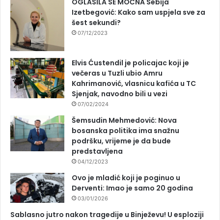
OGLASILA SE MOĆNA Sebija
Izetbegović: Kako sam uspjela sve za
šest sekundi?
07/12/2023
Elvis Ćustendil je policajac koji je
večeras u Tuzli ubio Amru
Kahrimanović, vlasnicu kafića u TC
Sjenjak, navodno bili u vezi
07/02/2024
Šemsudin Mehmedović: Nova
bosanska politika ima snažnu
podršku, vrijeme je da bude
predstavljena
04/12/2023
Ovo je mladić koji je poginuo u
Derventi: Imao je samo 20 godina
03/01/2026
Sablasno jutro nakon tragedije u Binježevu! U esploziji