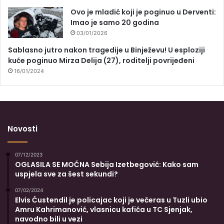
Ovo je mladić koji je poginuo u Derventi:
Imao je samo 20 godina
03/01/2026
Sablasno jutro nakon tragedije u Binježevu! U esploziji
kuće poginuo Mirza Delija (27), roditelji povrijeđeni
16/01/2024
Novosti
07/12/2023
OGLASILA SE MOĆNA Sebija Izetbegović: Kako sam
uspjela sve za šest sekundi?
07/02/2024
Elvis Ćustendil je policajac koji je večeras u Tuzli ubio
Amru Kahrimanović, vlasnicu kafića u TC Sjenjak,
navodno bili u vezi