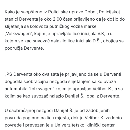
Kako je saopšteno iz Policijske uprave Doboj, Policijskoj
stanici Derventa je oko 2.00 časa prijavljeno da je došlo do
slijetanja sa kolovoza putničkog vozila marke
„Volkswagen“, kojim je upravljalo lice inicijala V.K, a u
kojem se kao suvozač nalazilo lice inicijala D.Š., obojica sa
područja Dervente.
„PS Derventa oko dva sata je prijavljeno da se u Derventi
dogodila saobraćajna nezgoda slijetanjem sa kolovoza
automobila ”folksvagen” kojim je upravljao Velibor K., a sa
kojim se kao suvozač nalazio Danijel Š., oba iz Dervente.
U saobraćajnoj nezgodi Danijel Š. je od zadobijenih
povreda poginuo na licu mjesta, dok je Velibor K. zadobio
povrede i prevezen je u Univerzitetsko-klinički centar