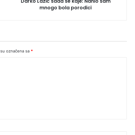
Darko Lazić sada se kaje: Nanio sam
porodici
mnogo bola porodici
 su označena sa
*