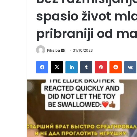
spasio život ml
pribraniji od m
Send
Fiks.ba
31/10/2023
an
Facebook
X
LinkedIn
Tumblr
Pinterest
Reddit
email