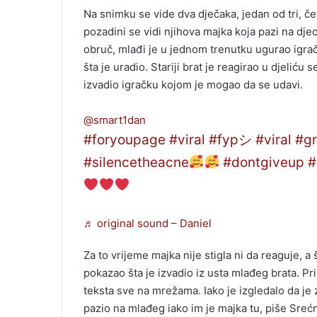
Na snimku se vide dva dječaka, jedan od tri, če
pozadini se vidi njihova majka koja pazi na djec
obruč, mlađi je u jednom trenutku ugurao igra
šta je uradio. Stariji brat je reagirao u djeliću
izvadio igračku kojom je mogao da se udavi.
@smart1dan
#foryoupage
#viral
#fypシ
#viral
#g
#silencetheacne
#dontgiveup
#
♬ original sound – Daniel
Za to vrijeme majka nije stigla ni da reaguje, a š
pokazao šta je izvadio iz usta mlađeg brata. Pri
teksta sve na mrežama. Iako je izgledalo da je 
pazio na mlađeg iako im je majka tu, piše Sreć