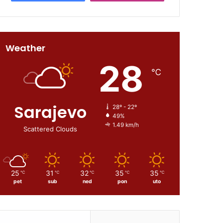
Weather
28
℃
Sarajevo
28º - 22º
49%
1.49 km/h
Scattered Clouds
25
31
32
35
35
℃
℃
℃
℃
℃
pet
sub
ned
pon
uto