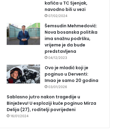
kafića u TC Sjenjak,
navodno bili u vezi
07/02/2024
Šemsudin Mehmedović:
Nova bosanska politika
ima snažnu podršku,
vrijeme je da bude
predstavljena
04/12/2023
Ovo je mladić koji je
poginuo u Derventi:
Imao je samo 20 godina
03/01/2026
Sablasno jutro nakon tragedije u
Binježevu! U esploziji kuće poginuo Mirza
Delija (27), roditelji povrijeđeni
16/01/2024