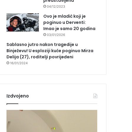
predstavljena
04/12/2023
Ovo je mladić koji je
poginuo u Derventi:
Imao je samo 20 godina
03/01/2026
Sablasno jutro nakon tragedije u
Binježevu! U esploziji kuće poginuo Mirza
Delija (27), roditelji povrijeđeni
16/01/2024
Izdvojeno