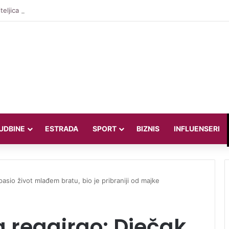
teljica Valentina Miletić koju porede s Dilettom Leotom oduševila poziraju
UDBINE
ESTRADA
SPORT
BIZNIS
INFLUENSERI
pasio život mlađem bratu, bio je pribraniji od majke
a reagirao: Dječak