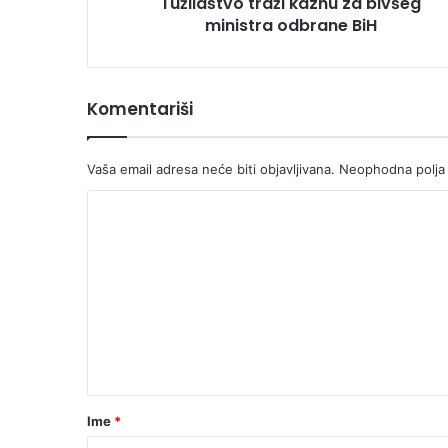
Tužilaštvo traži kaznu za bivšeg
ministra odbrane BiH
Komentariši
Vaša email adresa neće biti objavljivana.
Neophodna polja
K
o
m
e
n
t
a
r
Ime
*
*