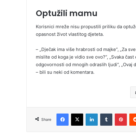
Optužili mamu
Korisnici mreže nisu propustili priliku da op
opasnost život vlastitog djeteta.
– „Dječak ima više hrabrosti od majke“, „Za sve
mislite od koga je vidio sve ovo?“, „Svaka čas
odgovornosti od mnogih odraslih ljudi“, „Ovaj 
– bili su neki od komentara.
Facebook
X
LinkedIn
Tumblr
Pint
Share