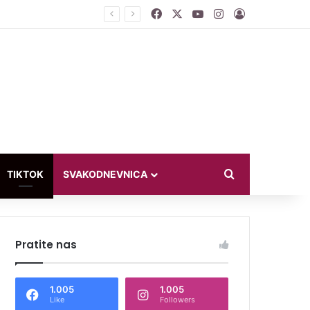
Facebook
X
YouTube
Instagram
Log In
ći u bikiniju
Search for
TIKTOK
SVAKODNEVNICA
Pratite nas
1.005
1.005
Like
Followers