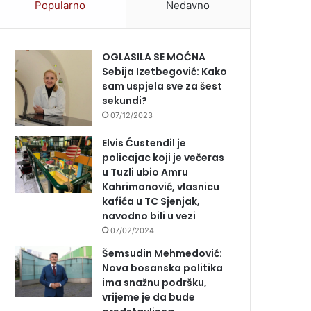
Popularno
Nedavno
OGLASILA SE MOĆNA
Sebija Izetbegović: Kako
sam uspjela sve za šest
sekundi?
07/12/2023
Elvis Ćustendil je
policajac koji je večeras
u Tuzli ubio Amru
Kahrimanović, vlasnicu
kafića u TC Sjenjak,
navodno bili u vezi
07/02/2024
Šemsudin Mehmedović:
Nova bosanska politika
ima snažnu podršku,
vrijeme je da bude