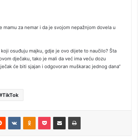
tuže mamu za nemar i da je svojom nepažnjom dovela u
 koji osuđuju majku, gdje je ovo dijete to naučilo? Šta
t ovom dječaku, tako je mali da već ima veću dozu
dječak će biti sjajan i odgovoran muškarac jednog dana“
TikTok
erest
Reddit
VKontakte
Odnoklassniki
Pocket
Share via Email
Print