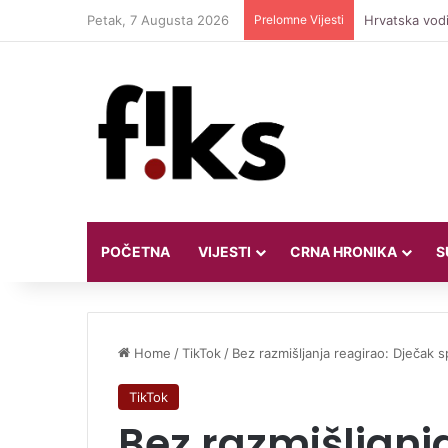
Petak, 7 Augusta 2026
Prelomne Vijesti
Hrvatska vodi
POČETNA
VIJESTI
CRNA HRONIKA
S
Home
/
TikTok
/
Bez razmišljanja reagirao: Dječak s
TikTok
Bez razmišljanj