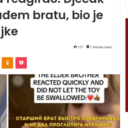
ađem bratu, bio je
ajke
117
1 minute read
VKontakte
Odnoklassniki
Pocket