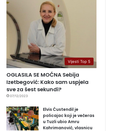
Vijesti Top 5
OGLASILA SE MOĆNA Sebija
Izetbegović: Kako sam uspjela
sve za šest sekundi?
07/12/2023
Elvis Ćustendil je
policajac koji je večeras
u Tuzli ubio Amru
Kahrimanović, vlasnicu