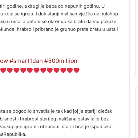
tiri godine, a drugi je beba od nepunih godinu. U
u koja se igraju. I dok stariji mališan vježba uz hulahop
čku u usta, a potom se okrenuo ka bratu da mu pokaže
 sekunde, hrabro i pribrano je grunuo prste bratu u usta i
row
#smart1dan
#500million
ta se dogodilo shvatila je tek kad joj je stariji dječak
branost i hrabrost starijeg mališana ostavila je bez
zaokupljen igrom i obručem, stariji brat je ispod oka
naRepublika.