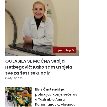
Vijesti Top 5
OGLASILA SE MOĆNA Sebija
Izetbegović: Kako sam uspjela
sve za šest sekundi?
07/12/2023
Elvis Ćustendil je
policajac koji je večeras
u Tuzli ubio Amru
Kahrimanović, vlasnicu