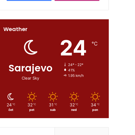
Weather
24
℃
Sarajevo
24º - 22º
41%
1.95 km/h
Clear Sky
24
32
31
32
34
℃
℃
℃
℃
℃
čet
pet
sub
ned
pon