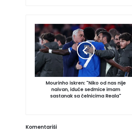
Mourinho
iskren:
"Niko
od
nas
nije
naivan,
iduće
sedmice
Mourinho iskren: "Niko od nas nije
imam
sastanak
naivan, iduće sedmice imam
sa
sastanak sa čelnicima Reala"
čelnicima
Reala"
Komentariši