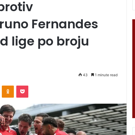
protiv
runo Fernandes
d lige po broju
43
1 minute read
VKontakte
Odnoklassniki
Pocket