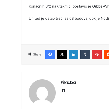
Konačnih 3:2 na utakmici postavio je Gibbs-Whi
United je ostao treći sa 68 bodova, dok je Nott
Facebook
X
LinkedIn
Tumblr
Pint
Share
Fiks.ba
Facebook