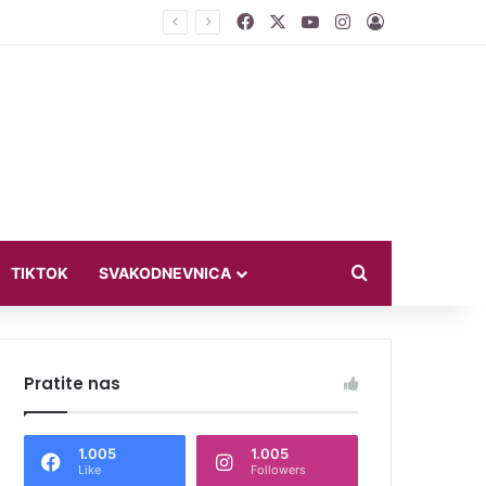
Facebook
X
YouTube
Instagram
Log In
et
Search for
TIKTOK
SVAKODNEVNICA
Pratite nas
1.005
1.005
Like
Followers