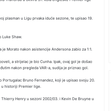
voj plasman u Ligu prvaka iduće sezone, te upisao 19.
io Luke Shaw.
da je Morato nakon asistencije Andersona zabio za 1:1.
eli, a strijelac je bio Cunha. Ipak, ovaj gol je došao
tim nakon pregleda VAR-a, sudija je priznao gol.
ao Portugalac Bruno Fernandez, koji je upisao svoju 20.
u historiji Premier lige.
i Thierry Henry u sezoni 2002/03. i Kevin De Bruyne u