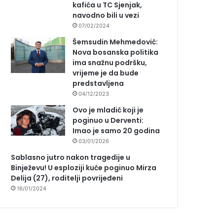
kafića u TC Sjenjak,
navodno bili u vezi
07/02/2024
Šemsudin Mehmedović:
Nova bosanska politika
ima snažnu podršku,
vrijeme je da bude
predstavljena
04/12/2023
Ovo je mladić koji je
poginuo u Derventi:
Imao je samo 20 godina
03/01/2026
Sablasno jutro nakon tragedije u
Binježevu! U esploziji kuće poginuo Mirza
Delija (27), roditelji povrijeđeni
16/01/2024