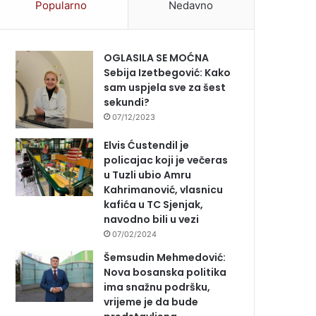
Popularno
Nedavno
OGLASILA SE MOĆNA
Sebija Izetbegović: Kako
sam uspjela sve za šest
sekundi?
07/12/2023
Elvis Ćustendil je
policajac koji je večeras
u Tuzli ubio Amru
Kahrimanović, vlasnicu
kafića u TC Sjenjak,
navodno bili u vezi
07/02/2024
Šemsudin Mehmedović:
Nova bosanska politika
ima snažnu podršku,
vrijeme je da bude