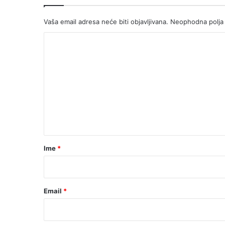
Vaša email adresa neće biti objavljivana.
Neophodna polja
K
o
m
e
n
t
a
r
Ime
*
*
Email
*