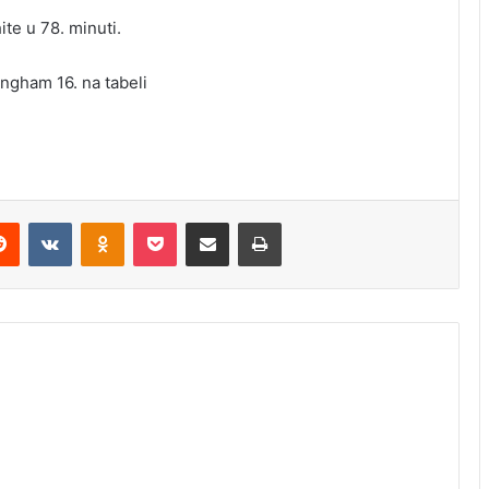
te u 78. minuti.
ingham 16. na tabeli
erest
Reddit
VKontakte
Odnoklassniki
Pocket
Share via Email
Print