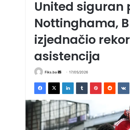
United siguran 
Nottinghama, B
izjednačio rekor
asistencija
Send
Fiks.ba
17/05/2026
an
Facebook
X
LinkedIn
Tumblr
Pinterest
Reddit
email