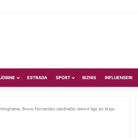
red mora uzeo telefon od fanova i napravio potez koji je osvojio intern
UDBINE
ESTRADA
SPORT
BIZNIS
INFLUENSERI
ottinghama, Bruno Fernandes izjednačio rekord lige po broju