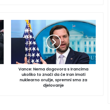
Vance:
Nema
dogovora
s
Irancima
ukoliko
to
znači
da
Vance: Nema dogovora s Irancima
će
Iran
ukoliko to znači da će Iran imati
imati
nuklearno oružje, spremni smo za
nuklearno
djelovanje
oružje,
spremni
smo
za
djelovanje