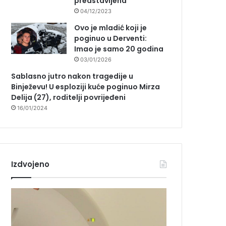
predstavljena
04/12/2023
Ovo je mladić koji je
poginuo u Derventi:
Imao je samo 20 godina
03/01/2026
Sablasno jutro nakon tragedije u
Binježevu! U esploziji kuće poginuo Mirza
Delija (27), roditelji povrijeđeni
16/01/2024
Izdvojeno