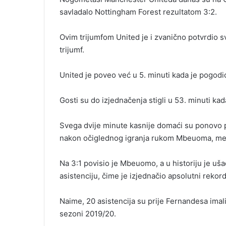
savladalo Nottingham Forest rezultatom 3:2.
Ovim trijumfom United je i zvanično potvrdio s
trijumf.
United je poveo već u 5. minuti kada je pogod
Gosti su do izjednačenja stigli u 53. minuti ka
Svega dvije minute kasnije domaći su ponovo pov
nakon očiglednog igranja rukom Mbeuoma, među
Na 3:1 povisio je Mbeuomo, a u historiju je uš
asistenciju, čime je izjednačio apsolutni rekord 
Naime, 20 asistencija su prije Fernandesa imal
sezoni 2019/20.