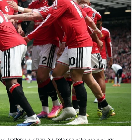
d Traffordu u okviru 37. kola engleske Premier lige