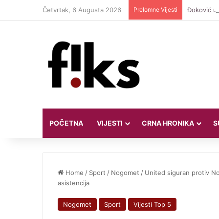
Četvrtak, 6 Augusta 2026
Prelomne Vijesti
Đoković us
POČETNA
VIJESTI
CRNA HRONIKA
S
Home
/
Sport
/
Nogomet
/
United siguran protiv N
asistencija
Nogomet
Sport
Vijesti Top 5