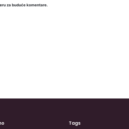
seru za buduće komentare.
no
Tags