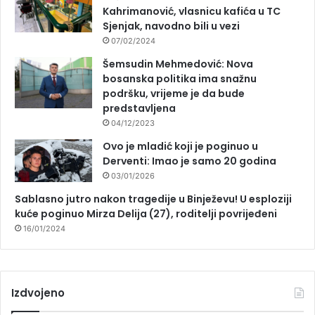
Kahrimanović, vlasnicu kafića u TC
Sjenjak, navodno bili u vezi
07/02/2024
Šemsudin Mehmedović: Nova
bosanska politika ima snažnu
podršku, vrijeme je da bude
predstavljena
04/12/2023
Ovo je mladić koji je poginuo u
Derventi: Imao je samo 20 godina
03/01/2026
Sablasno jutro nakon tragedije u Binježevu! U esploziji
kuće poginuo Mirza Delija (27), roditelji povrijeđeni
16/01/2024
Izdvojeno