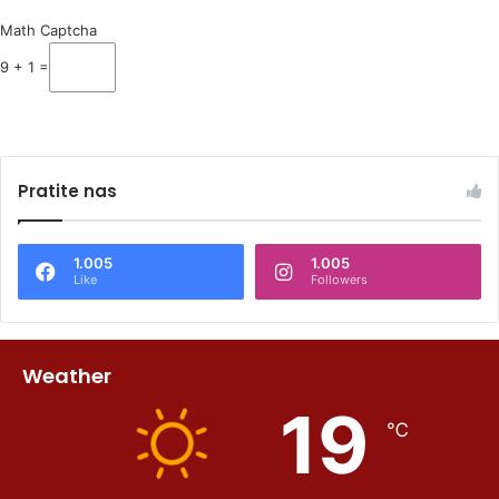
Math Captcha
9 + 1 =
Pratite nas
1.005
1.005
Like
Followers
Weather
19
℃