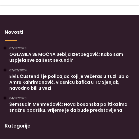
Novosti
07/12/2023
OGLASILA SE MOĆNA Sebija Izetbegović: Kako sam
uspjela sve za šest sekundi?
07/02/2024
Elvis Ćustendil je policajac koji je večeras u Tuzli ubio
Amru Kahrimanović, vlasnicu kafića u TC Sjenjak,
navodno bili u vezi
04/12/2023
Šemsudin Mehmedović: Nova bosanska politika ima
snažnu podršku, vrijeme je da bude predstavljena
Kategorije