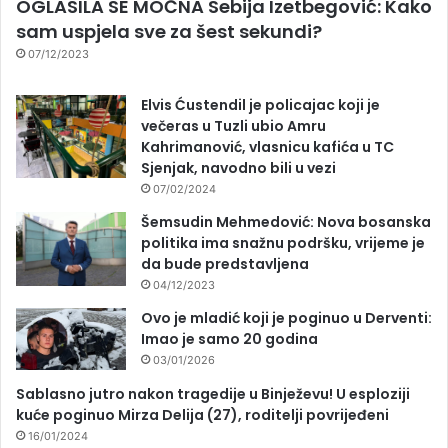
OGLASILA SE MOĆNA Sebija Izetbegović: Kako
sam uspjela sve za šest sekundi?
07/12/2023
Elvis Ćustendil je policajac koji je
večeras u Tuzli ubio Amru
Kahrimanović, vlasnicu kafića u TC
Sjenjak, navodno bili u vezi
07/02/2024
Šemsudin Mehmedović: Nova bosanska
politika ima snažnu podršku, vrijeme je
da bude predstavljena
04/12/2023
Ovo je mladić koji je poginuo u Derventi:
Imao je samo 20 godina
03/01/2026
Sablasno jutro nakon tragedije u Binježevu! U esploziji
kuće poginuo Mirza Delija (27), roditelji povrijeđeni
16/01/2024