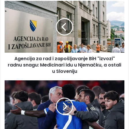
Agencija
za
rad
i
zapošljavanje
BiH
"izvozi"
radnu
snagu:
Agencija za rad i zapošljavanje BiH "izvozi"
Medicinari
idu
radnu snagu: Medicinari idu u Njemačku, a ostali
u
u Sloveniju
Njemačku,
a
Mourinho
ostali
iskren:
u
"Niko
Sloveniju
od
nas
nije
naivan,
iduće