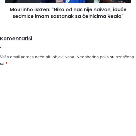
sedmice
Mourinho iskren: "Niko od nas nije naivan, iduće
imam
sastanak
sedmice imam sastanak sa čelnicima Reala"
sa
čelnicima
Reala"
Komentariši
Vaša email adresa neće biti objavljivana.
Neophodna polja su označena
sa
*
K
o
m
e
n
t
a