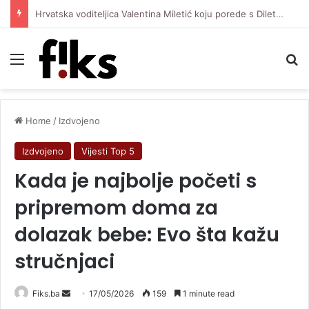
Hrvatska voditeljica Valentina Miletić koju porede s Dilettom Leotom oduševila pozirajući u bikiniju
Menu
Se
Home
/
Izdvojeno
Izdvojeno
Vijesti Top 5
Kada je najbolje početi s
pripremom doma za
dolazak bebe: Evo šta kažu
stručnjaci
Send
Fiks.ba
17/05/2026
159
1 minute read