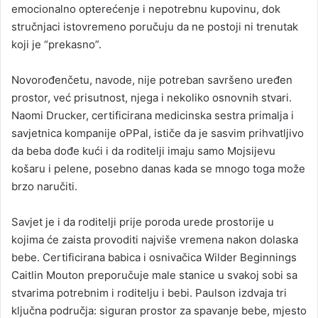
emocionalno opterećenje i nepotrebnu kupovinu, dok
stručnjaci istovremeno poručuju da ne postoji ni trenutak
koji je “prekasno”.
Novorođenčetu, navode, nije potreban savršeno uređen
prostor, već prisutnost, njega i nekoliko osnovnih stvari.
Naomi Drucker, certificirana medicinska sestra primalja i
savjetnica kompanije oPPal, ističe da je sasvim prihvatljivo
da beba dođe kući i da roditelji imaju samo Mojsijevu
košaru i pelene, posebno danas kada se mnogo toga može
brzo naručiti.
Savjet je i da roditelji prije poroda urede prostorije u
kojima će zaista provoditi najviše vremena nakon dolaska
bebe. Certificirana babica i osnivačica Wilder Beginnings
Caitlin Mouton preporučuje male stanice u svakoj sobi sa
stvarima potrebnim i roditelju i bebi. Paulson izdvaja tri
ključna područja: siguran prostor za spavanje bebe, mjesto