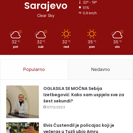
Sarajevo
32º - 19º
51%
0.9 km/h
Clear Sky
32
32
32
35
35
℃
℃
℃
℃
℃
pet
sub
ned
pon
uto
Popularno
Nedavno
OGLASILA SE MOĆNA Sebija
Izetbegović: Kako sam uspjela sve za
šest sekundi?
07/12/2023
Elvis Ćustendil je policajac koji je
večeras u Tuzli ubio Amru