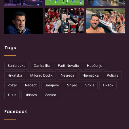
Tags
Banja Luka
Danka Ilić
Fadil Novalić
Hapšenje
Hrvatska
Milorad Dodik
Nesreća
Njemačka
Policija
Požar
Recept
Sarajevo
Snijeg
Srbija
TikTok
Tuzla
Ubistvo
Zenica
Facebook