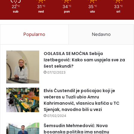
22
31
34
35
33
℃
℃
℃
℃
℃
sub
ned
pon
uto
sri
Popularno
Nedavno
OGLASILA SE MOĆNA Sebija
Izetbegović: Kako sam uspjela sve za
šest sekundi?
07/12/2023
Elvis Ćustendil je policajac koji je
večeras u Tuzli ubio Amru
Kahrimanović, vlasnicu kafića u TC
Sjenjak, navodno bili u vezi
07/02/2024
Šemsudin Mehmedović: Nova
bosanska politika ima snažnu