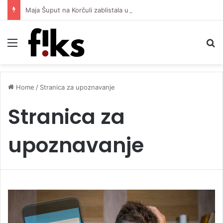
Maja Šuput na Korčuli zablistala u kombinaciji vrijednoj oko 3.500 eura
Menu
S
Home
/
Stranica za upoznavanje
Stranica za
upoznavanje