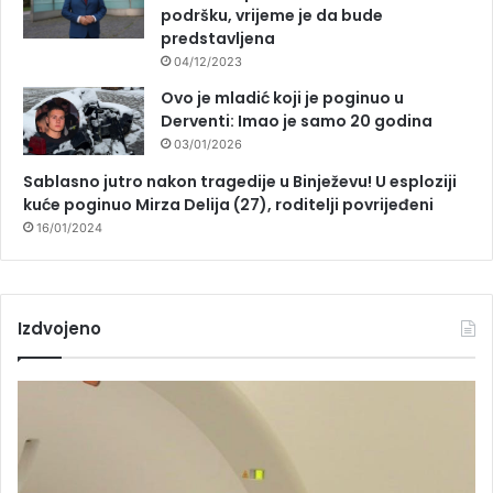
podršku, vrijeme je da bude
predstavljena
04/12/2023
Ovo je mladić koji je poginuo u
Derventi: Imao je samo 20 godina
03/01/2026
Sablasno jutro nakon tragedije u Binježevu! U esploziji
kuće poginuo Mirza Delija (27), roditelji povrijeđeni
16/01/2024
Izdvojeno