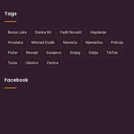
Tags
Banja Luka
Danka Ilić
Fadil Novalić
Hapšenje
Hrvatska
Milorad Dodik
Nesreća
Njemačka
Policija
Požar
Recept
Sarajevo
Snijeg
Srbija
TikTok
Tuzla
Ubistvo
Zenica
Facebook