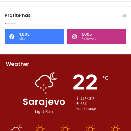
Pratite nas
1.005
1.005
Like
Followers
Weather
22
℃
Sarajevo
22º - 21º
68%
0.76 km/h
Light Rain