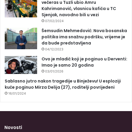
večeras u Tuzli ubio Amru
Kahrimanović, vlasnicu kafića u TC
Sjenjak, navodno bili u vezi
07/02/2024
Šemsudin Mehmedović: Nova bosanska
politika ima snažnu podršku, vrijeme je
da bude predstavljena
04/12/2023
Ovo je mladić koji je poginuo u Derventi:
Imao je samo 20 godina
03/01/2026
Sablasno jutro nakon tragedije u Binježevu! U esploziji
kuće poginuo Mirza Delija (27), roditelji povrijeđeni
16/01/2024
Novosti