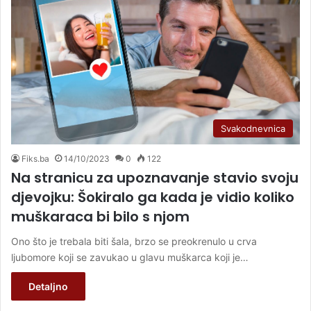
Svakodnevnica
Fiks.ba
14/10/2023
0
122
Na stranicu za upoznavanje stavio svoju
djevojku: Šokiralo ga kada je vidio koliko
muškaraca bi bilo s njom
Ono što je trebala biti šala, brzo se preokrenulo u crva
ljubomore koji se zavukao u glavu muškarca koji je…
Detaljno