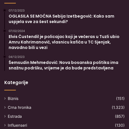
07/12/2023
OGLASILA SE MOĆNA Sebija Izetbegović: Kako sam
uspjela sve za šest sekundi?
07/02/2024
Elvis Ćustendil je policajac koji je večeras u Tuzli ubio
Amru Kahrimanović, vlasnicu kafića u TC Sjenjak,
navodno bili u vezi
04/12/2023
Šemsudin Mehmedović: Nova bosanska politika ima
snažnu podršku, vrijeme je da bude predstavljena
Kategorije
Biznis
(151)
Crna hronika
(1.323)
Estrada
(857)
Influenseri
(130)