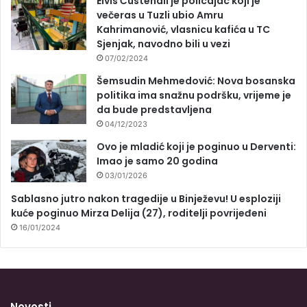
Elvis Ćustendil je policajac koji je
večeras u Tuzli ubio Amru
Kahrimanović, vlasnicu kafića u TC
Sjenjak, navodno bili u vezi
07/02/2024
Šemsudin Mehmedović: Nova bosanska
politika ima snažnu podršku, vrijeme je
da bude predstavljena
04/12/2023
Ovo je mladić koji je poginuo u Derventi:
Imao je samo 20 godina
03/01/2026
Sablasno jutro nakon tragedije u Binježevu! U esploziji
kuće poginuo Mirza Delija (27), roditelji povrijeđeni
16/01/2024
Novosti