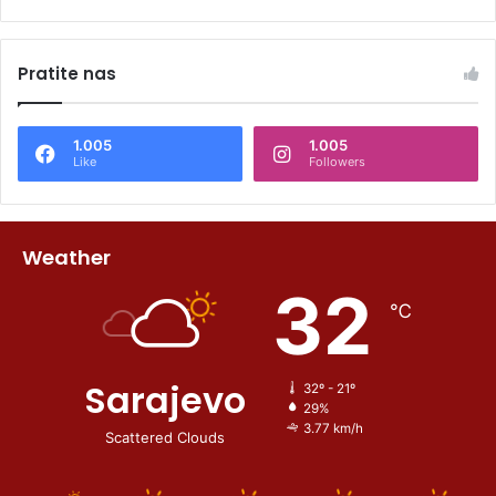
Pratite nas
1.005
1.005
Like
Followers
Weather
32
℃
Sarajevo
32º - 21º
29%
3.77 km/h
Scattered Clouds