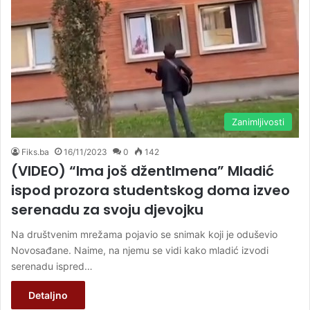
Zanimljivosti
Fiks.ba
16/11/2023
0
142
(VIDEO) “Ima još džentlmena” Mladić
ispod prozora studentskog doma izveo
serenadu za svoju djevojku
Na društvenim mrežama pojavio se snimak koji je oduševio
Novosađane. Naime, na njemu se vidi kako mladić izvodi
serenadu ispred…
Detaljno