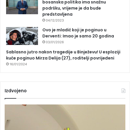
bosanska politika ima snažnu
podršku, vrijeme je da bude
predstavljena
04/12/2023
Ovo je mladić koji je poginuo u
Derventi: Imao je samo 20 godina
03/01/2026
Sablasno jutro nakon tragedije u Binježevu! U esploziji
kuće poginuo Mirza Delija (27), roditelji povrijeđeni
16/01/2024
Izdvojeno