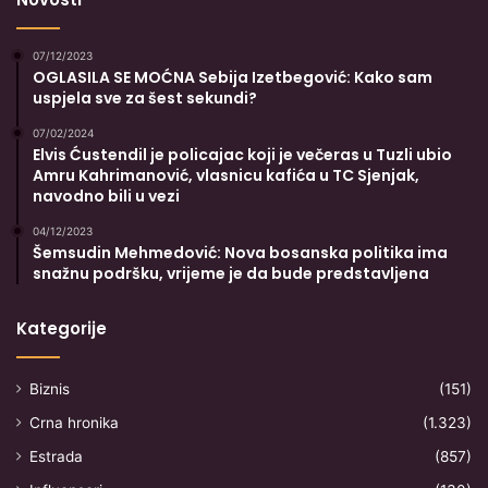
07/12/2023
OGLASILA SE MOĆNA Sebija Izetbegović: Kako sam
uspjela sve za šest sekundi?
07/02/2024
Elvis Ćustendil je policajac koji je večeras u Tuzli ubio
Amru Kahrimanović, vlasnicu kafića u TC Sjenjak,
navodno bili u vezi
04/12/2023
Šemsudin Mehmedović: Nova bosanska politika ima
snažnu podršku, vrijeme je da bude predstavljena
Kategorije
Biznis
(151)
Crna hronika
(1.323)
Estrada
(857)