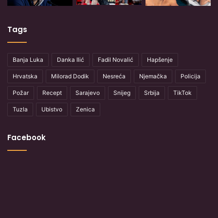
Tags
Banja Luka
Danka Ilić
Fadil Novalić
Hapšenje
Hrvatska
Milorad Dodik
Nesreća
Njemačka
Policija
Požar
Recept
Sarajevo
Snijeg
Srbija
TikTok
Tuzla
Ubistvo
Zenica
Facebook