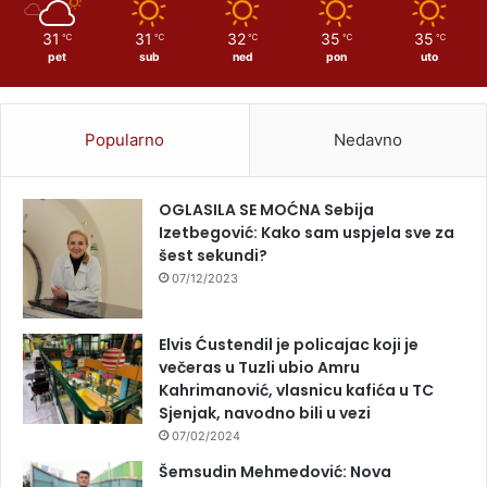
31
31
32
35
35
℃
℃
℃
℃
℃
pet
sub
ned
pon
uto
Popularno
Nedavno
OGLASILA SE MOĆNA Sebija
Izetbegović: Kako sam uspjela sve za
šest sekundi?
07/12/2023
Elvis Ćustendil je policajac koji je
večeras u Tuzli ubio Amru
Kahrimanović, vlasnicu kafića u TC
Sjenjak, navodno bili u vezi
07/02/2024
Šemsudin Mehmedović: Nova