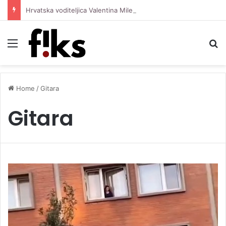
Hrvatska voditeljica Valentina Miletić koju porede s Dilettom Leotom oduševila pozirajući u bikiniju
Menu
S
Home
/
Gitara
Gitara