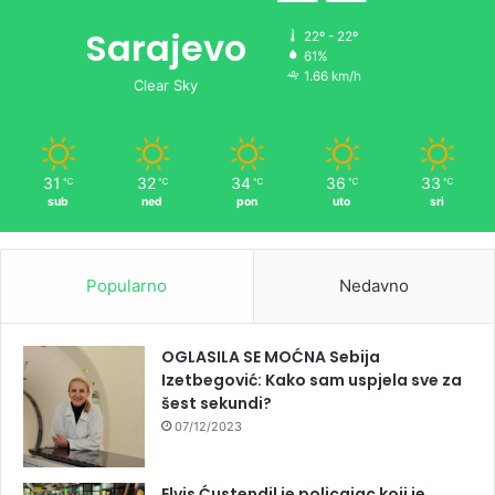
Sarajevo
22º - 22º
61%
1.66 km/h
Clear Sky
31
32
34
36
33
℃
℃
℃
℃
℃
sub
ned
pon
uto
sri
Popularno
Nedavno
OGLASILA SE MOĆNA Sebija
Izetbegović: Kako sam uspjela sve za
šest sekundi?
07/12/2023
Elvis Ćustendil je policajac koji je