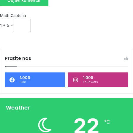
Math Captcha
1 + 5 =
Pratite nas
1.005
1.005
Like
Followers
Weather
22
℃