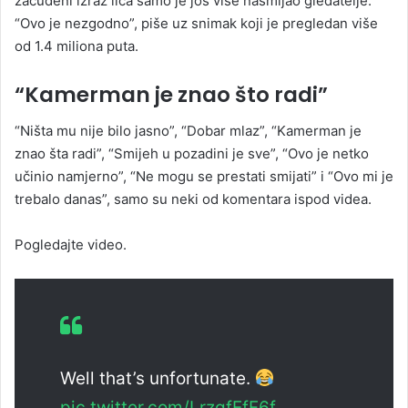
začuđeni izraz lica samo je još više nasmijao gledatelje.
“Ovo je nezgodno”, piše uz snimak koji je pregledan više
od 1.4 miliona puta.
“Kamerman je znao što radi”
“Ništa mu nije bilo jasno”, “Dobar mlaz”, “Kamerman je
znao šta radi”, “Smijeh u pozadini je sve”, “Ovo je netko
učinio namjerno”, “Ne mogu se prestati smijati” i “Ovo mi je
trebalo danas”, samo su neki od komentara ispod videa.
Pogledajte video.
Well that’s unfortunate.
pic.twitter.com/LrzgfEfF6f