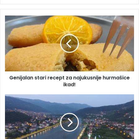
Genijalan
stari
recept
za
najukusnije
hurmašice
ikad!
Genijalan stari recept za najukusnije hurmašice
ikad!
Bh.
grad
koji
je
bio
“privredno
čudo”