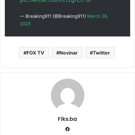
— Breaking911 (@Breaking911)
March 26,
2025
FOX TV
Novinar
Twitter
Fiks.ba
Facebook