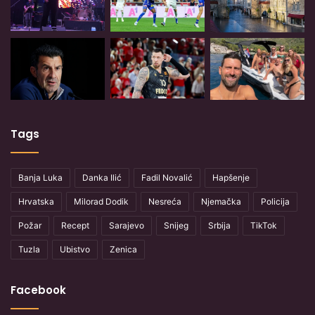
Tags
Banja Luka
Danka Ilić
Fadil Novalić
Hapšenje
Hrvatska
Milorad Dodik
Nesreća
Njemačka
Policija
Požar
Recept
Sarajevo
Snijeg
Srbija
TikTok
Tuzla
Ubistvo
Zenica
Facebook