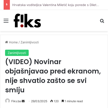
Hrvatska voditeljica Valentina Miletić koju porede s Dilettom Leotom oduševila pozirajući u bikiniju
Menu
Se
Home
/
Zanimljivosti
Zanimljivosti
(VIDEO) Novinar
objašnjavao pred ekranom,
nije shvatio zašto se svi
smiju
Send
Fiks.ba
29/03/2025
120
1 minute read
an