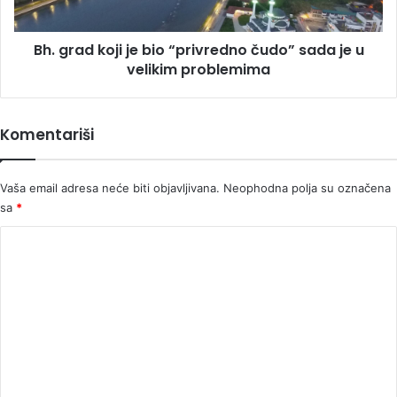
sada
je
Bh. grad koji je bio “privredno čudo” sada je u
u
velikim
velikim problemima
problemima
Komentariši
Vaša email adresa neće biti objavljivana.
Neophodna polja su označena
sa
*
K
o
m
e
n
t