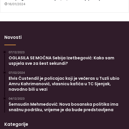
16/01/2024
Novosti
07/12/2023
OGLASILA SE MOĆNA Sebija Izetbegović: Kako sam
uspjela sve za šest sekundi?
07/02/2024
Elvis Ćustendil je policajac koji je večeras u Tuzli ubio
Amru Kahrimanović, vlasnicu kafića u TC Sjenjak,
navodno bili u vezi
04/12/2023
Šemsudin Mehmedović: Nova bosanska politika ima
snažnu podršku, vrijeme je da bude predstavljena
Kategorije