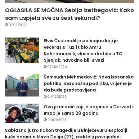
OGLASILA SE MOĆNA Sebija Izetbegović: Kako
sam uspjela sve za šest sekundi?
07/12/2023
Elvis Ćustendil je policajac koji je
večeras u Tuzli ubio Amru
Kahrimanović, vlasnicu kafića u TC
Sjenjak, navodno bili u vezi
07/02/2024
Šemsudin Mehmedović: Nova bosanska
politika ima snažnu podršku, vrijeme je
da bude predstavljena
04/12/2023
Ovo je mladić koji je poginuo u Derventi:
Imao je samo 20 godina
03/01/2026
Sablasno jutro nakon tragedije u Binježevu! U esploziji
kuće poginuo Mirza Delija (27), roditelji povrijeđeni