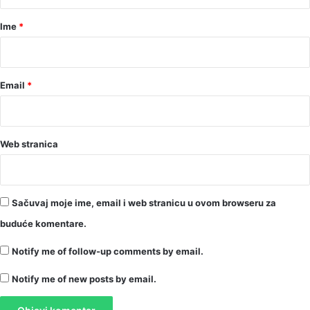
a
r
Ime
*
*
Email
*
Web stranica
Sačuvaj moje ime, email i web stranicu u ovom browseru za
buduće komentare.
Notify me of follow-up comments by email.
Notify me of new posts by email.