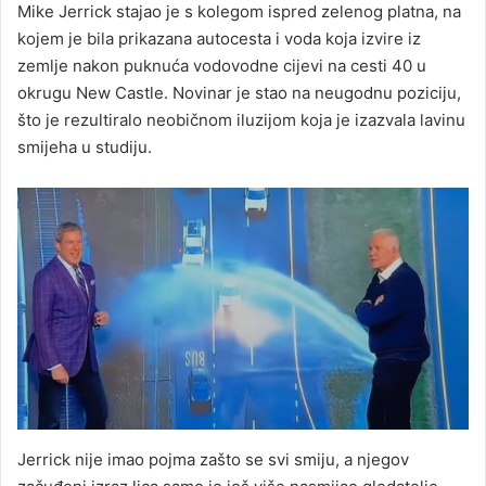
Mike Jerrick stajao je s kolegom ispred zelenog platna, na
kojem je bila prikazana autocesta i voda koja izvire iz
zemlje nakon puknuća vodovodne cijevi na cesti 40 u
okrugu New Castle. Novinar je stao na neugodnu poziciju,
što je rezultiralo neobičnom iluzijom koja je izazvala lavinu
smijeha u studiju.
Jerrick nije imao pojma zašto se svi smiju, a njegov