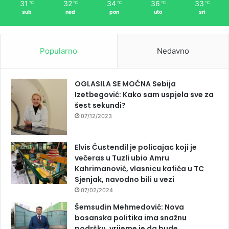
31
32
34
36
33
℃
℃
℃
℃
℃
sub
ned
pon
uto
sri
Popularno
Nedavno
OGLASILA SE MOĆNA Sebija
Izetbegović: Kako sam uspjela sve za
šest sekundi?
07/12/2023
Elvis Ćustendil je policajac koji je
večeras u Tuzli ubio Amru
Kahrimanović, vlasnicu kafića u TC
Sjenjak, navodno bili u vezi
07/02/2024
Šemsudin Mehmedović: Nova
bosanska politika ima snažnu
podršku, vrijeme je da bude