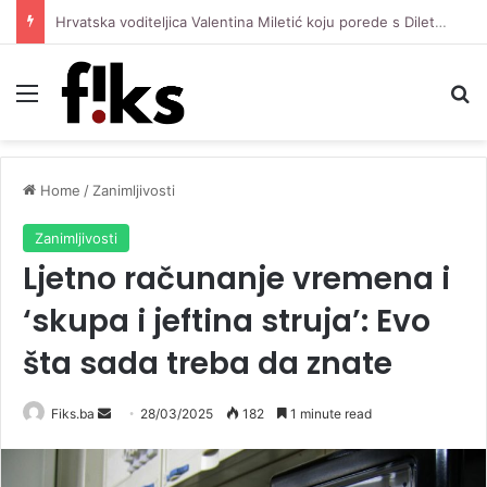
Hrvatska voditeljica Valentina Miletić koju porede s Dilettom Leotom oduševila pozirajući u bikiniju
Menu
Se
Home
/
Zanimljivosti
Zanimljivosti
Ljetno računanje vremena i
‘skupa i jeftina struja’: Evo
šta sada treba da znate
Send
Fiks.ba
28/03/2025
182
1 minute read
an
email