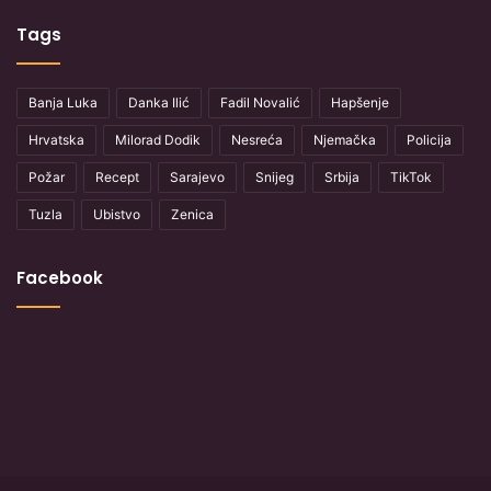
Tags
Banja Luka
Danka Ilić
Fadil Novalić
Hapšenje
Hrvatska
Milorad Dodik
Nesreća
Njemačka
Policija
Požar
Recept
Sarajevo
Snijeg
Srbija
TikTok
Tuzla
Ubistvo
Zenica
Facebook