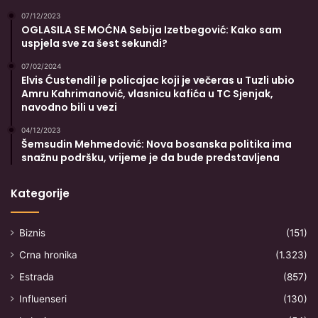
07/12/2023
OGLASILA SE MOĆNA Sebija Izetbegović: Kako sam
uspjela sve za šest sekundi?
07/02/2024
Elvis Ćustendil je policajac koji je večeras u Tuzli ubio
Amru Kahrimanović, vlasnicu kafića u TC Sjenjak,
navodno bili u vezi
04/12/2023
Šemsudin Mehmedović: Nova bosanska politika ima
snažnu podršku, vrijeme je da bude predstavljena
Kategorije
Biznis
(151)
Crna hronika
(1.323)
Estrada
(857)
Influenseri
(130)