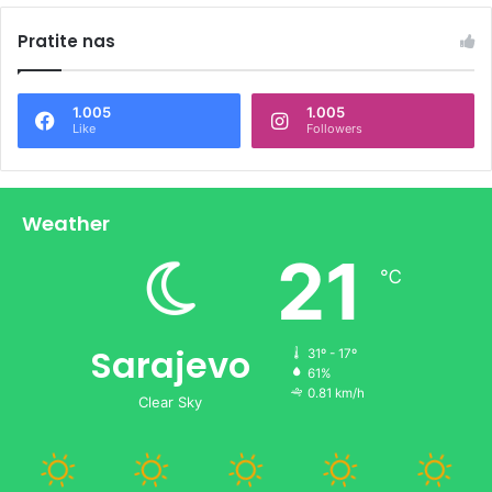
Pratite nas
1.005
1.005
Like
Followers
Weather
21
℃
Sarajevo
31º - 17º
61%
0.81 km/h
Clear Sky