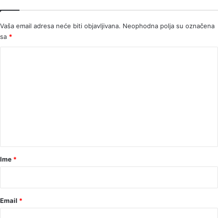
Vaša email adresa neće biti objavljivana.
Neophodna polja su označena
sa
*
K
o
m
e
n
t
a
r
Ime
*
*
Email
*