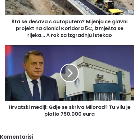
se
glavni
projekt
Šta se dešava s autoputem? Mijenja se glavni
na
dionici
projekt na dionici Koridora 5C, izmješta se
Koridora
rijeka... A rok za izgradnju istekao
5C,
izmješta
Hrvatski
se
mediji:
rijeka...
Gdje
A
se
rok
skriva
za
Milorad?
izgradnju
Tu
istekao
vilu
je
Hrvatski mediji: Gdje se skriva Milorad? Tu vilu je
platio
750.000
platio 750.000 eura
eura
Komentariši