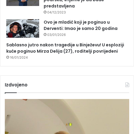
predstavljena
04/12/2023
Ovo je mladić koji je poginuo u
Derventi: Imao je samo 20 godina
03/01/2026
Sablasno jutro nakon tragedije u Binježevu! U esploziji
kuće poginuo Mirza Delija (27), roditelji povrijeđeni
16/01/2024
Izdvojeno