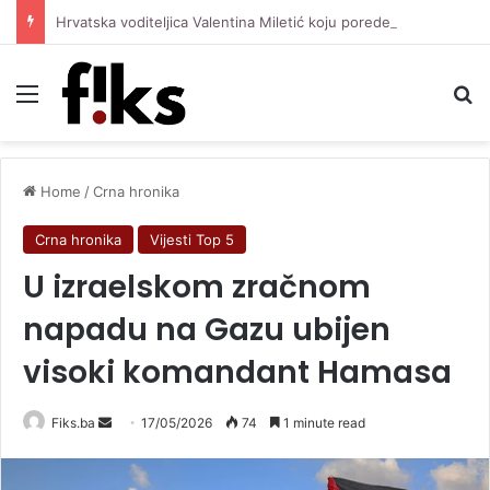
Hrvatska voditeljica Valentina Miletić koju porede s Dilettom Leotom oduševila pozirajući u bikiniju
Menu
Se
Home
/
Crna hronika
Crna hronika
Vijesti Top 5
U izraelskom zračnom
napadu na Gazu ubijen
visoki komandant Hamasa
Send
Fiks.ba
17/05/2026
74
1 minute read
an
email