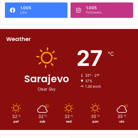
1.005
1.005
Like
Followers
Weather
27
℃
Sarajevo
32º - 21º
37%
1.36 km/h
Clear Sky
32
32
32
35
35
℃
℃
℃
℃
℃
pet
sub
ned
pon
uto