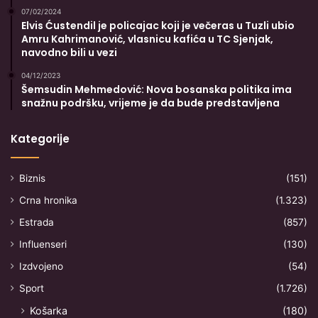
07/02/2024
Elvis Ćustendil je policajac koji je večeras u Tuzli ubio
Amru Kahrimanović, vlasnicu kafića u TC Sjenjak,
navodno bili u vezi
04/12/2023
Šemsudin Mehmedović: Nova bosanska politika ima
snažnu podršku, vrijeme je da bude predstavljena
Kategorije
Biznis
(151)
Crna hronika
(1.323)
Estrada
(857)
Influenseri
(130)
Izdvojeno
(54)
Sport
(1.726)
Košarka
(180)