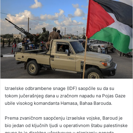
Izraelske odbrambene snage (IDF) saopćile su da su
tokom jučerašnjeg dana u zračnom napadu na Pojas Gaze
ubile visokog komandanta Hamasa, Bahaa Barouda.
Prema zvaničnom saopćenju izraelske vojske, Baroud je
bio jedan od ključnih ljudi u operativnom štabu palestinske
grupe te je direktno učestvovao u planiranju napada.