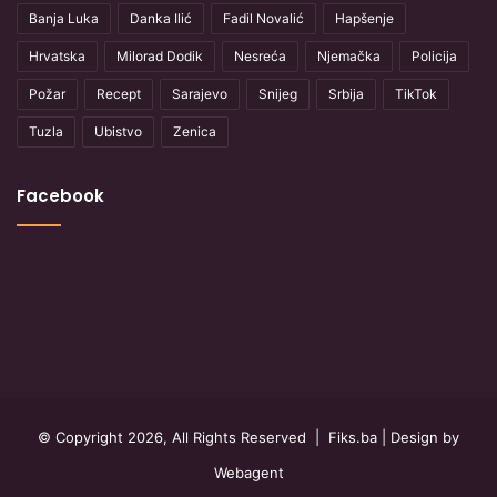
Banja Luka
Danka Ilić
Fadil Novalić
Hapšenje
Hrvatska
Milorad Dodik
Nesreća
Njemačka
Policija
Požar
Recept
Sarajevo
Snijeg
Srbija
TikTok
Tuzla
Ubistvo
Zenica
Facebook
© Copyright 2026, All Rights Reserved |
Fiks.ba
| Design by
Webagent