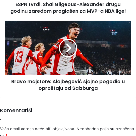
ESPN tvrdi: Shai Gilgeous-Alexander drugu
za
MVP-
godinu zaredom proglašen za MVP-a NBA lige!
a
NBA
Bravo
lige!
majstore:
Alajbegović
sjajno
pogodio
u
oproštaju
od
Salzburga
Bravo majstore: Alajbegović sjajno pogodio u
oproštaju od Salzburga
Komentariši
Vaša email adresa neće biti objavljivana.
Neophodna polja su označena
sa
*