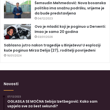
Šemsudin Mehmedović: Nova bosanska
politika ima snažnu podršku, vrijeme je
da bude predstavljena
04/12/2023
Ovo je mladić koji je poginuo u Derventi:
Imao je samo 20 godina
03/01/2026
Sablasno jutro nakon tragedije u Binježevu! U esploziji
kuće poginuo Mirza Delija (27), roditelji povrijeđeni
16/01/2024
Novosti
07/12/2023
OGLASILA SE MOĆNA Sebija Izetbegović: Kako sam
uspjela sve za šest sekundi?