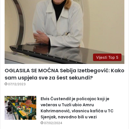
Vijesti Top 5
OGLASILA SE MOĆNA Sebija Izetbegović: Kako
sam uspjela sve za šest sekundi?
07/12/2023
Elvis Ćustendil je policajac koji je
večeras u Tuzli ubio Amru
Kahrimanović, vlasnicu kafića u TC
Sjenjak, navodno bili u vezi
07/02/2024