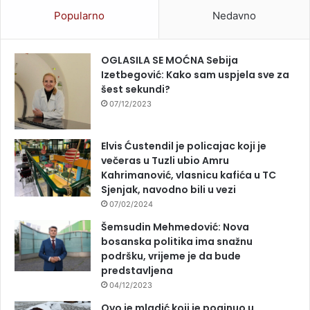
Popularno
Nedavno
OGLASILA SE MOĆNA Sebija
Izetbegović: Kako sam uspjela sve za
šest sekundi?
07/12/2023
Elvis Ćustendil je policajac koji je
večeras u Tuzli ubio Amru
Kahrimanović, vlasnicu kafića u TC
Sjenjak, navodno bili u vezi
07/02/2024
Šemsudin Mehmedović: Nova
bosanska politika ima snažnu
podršku, vrijeme je da bude
predstavljena
04/12/2023
Ovo je mladić koji je poginuo u