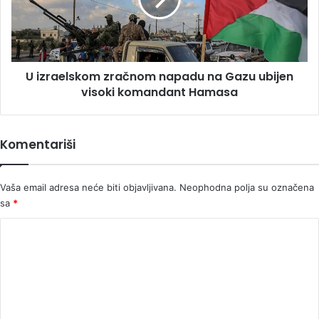
na
Gazu
ubijen
visoki
komandant
U izraelskom zračnom napadu na Gazu ubijen
Hamasa
visoki komandant Hamasa
Komentariši
Vaša email adresa neće biti objavljivana.
Neophodna polja su označena
sa
*
K
o
m
e
n