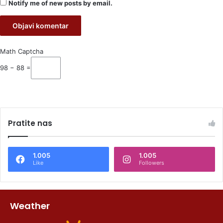
Notify me of new posts by email.
Math Captcha
98 − 88 =
Pratite nas
1.005
1.005
Like
Followers
Weather