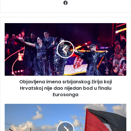
Facebook
Objavljena
imena
srbijanskog
žirija
koji
Hrvatskoj
nije
dao
nijedan
Objavljena imena srbijanskog žirija koji
bod
u
Hrvatskoj nije dao nijedan bod u finalu
finalu
Eurosonga
Eurosonga
U
izraelskom
zračnom
napadu