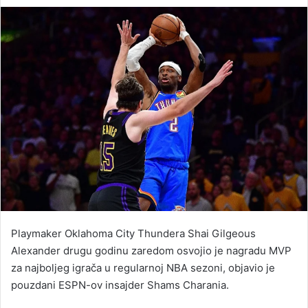
an
email
Playmaker Oklahoma City Thundera Shai Gilgeous
Alexander drugu godinu zaredom osvojio je nagradu MVP
za najboljeg igrača u regularnoj NBA sezoni, objavio je
pouzdani ESPN-ov insajder Shams Charania.