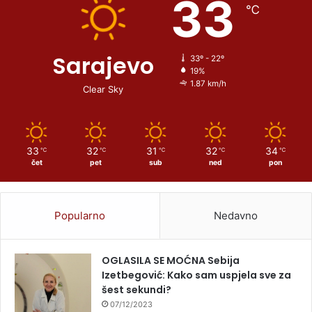
33
℃
Sarajevo
33º - 22º
19%
1.87 km/h
Clear Sky
33
32
31
32
34
℃
℃
℃
℃
℃
čet
pet
sub
ned
pon
Popularno
Nedavno
OGLASILA SE MOĆNA Sebija
Izetbegović: Kako sam uspjela sve za
šest sekundi?
07/12/2023