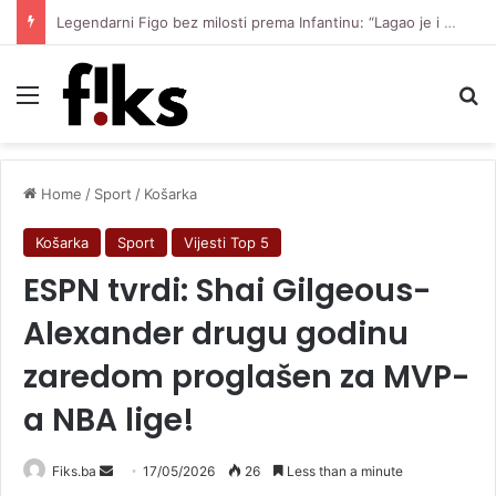
Legendarni Figo bez milosti prema Infantinu: “Lagao je i ukaljao funkciju, sada mora otići”
Menu
Se
Home
/
Sport
/
Košarka
Košarka
Sport
Vijesti Top 5
ESPN tvrdi: Shai Gilgeous-
Alexander drugu godinu
zaredom proglašen za MVP-
a NBA lige!
Send
Fiks.ba
17/05/2026
26
Less than a minute