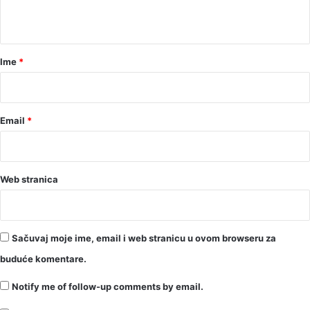
t
a
r
Ime
*
*
Email
*
Web stranica
Sačuvaj moje ime, email i web stranicu u ovom browseru za
buduće komentare.
Notify me of follow-up comments by email.