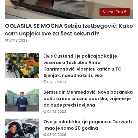
Vijesti Top 5
OGLASILA SE MOĆNA Sebija Izetbegović: Kako
sam uspjela sve za šest sekundi?
07/12/2023
Elvis Ćustendil je policajac koji je
večeras u Tuzli ubio Amru
Kahrimanović, vlasnicu kafića u TC
Sjenjak, navodno bili u vezi
07/02/2024
Šemsudin Mehmedović: Nova bosanska
politika ima snažnu podršku, vrijeme je
da bude predstavljena
04/12/2023
Ovo je mladić koji je poginuo u Derventi:
Imao je samo 20 godina
03/01/2026