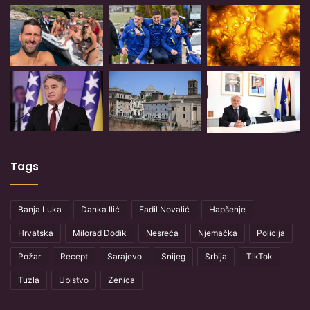
Tags
Banja Luka
Danka Ilić
Fadil Novalić
Hapšenje
Hrvatska
Milorad Dodik
Nesreća
Njemačka
Policija
Požar
Recept
Sarajevo
Snijeg
Srbija
TikTok
Tuzla
Ubistvo
Zenica