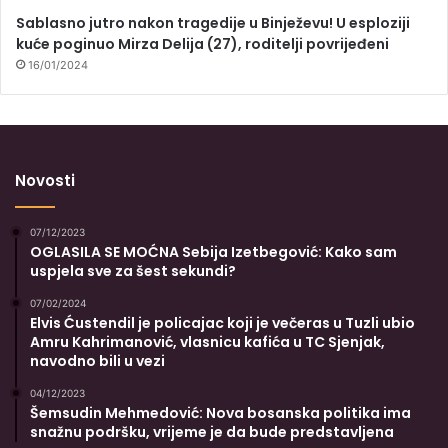
Sablasno jutro nakon tragedije u Binježevu! U esploziji
kuće poginuo Mirza Delija (27), roditelji povrijeđeni
16/01/2024
Novosti
07/12/2023
OGLASILA SE MOĆNA Sebija Izetbegović: Kako sam
uspjela sve za šest sekundi?
07/02/2024
Elvis Ćustendil je policajac koji je večeras u Tuzli ubio
Amru Kahrimanović, vlasnicu kafića u TC Sjenjak,
navodno bili u vezi
04/12/2023
Šemsudin Mehmedović: Nova bosanska politika ima
snažnu podršku, vrijeme je da bude predstavljena