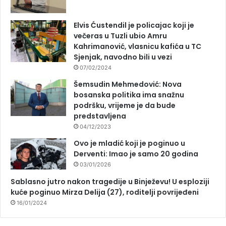
Elvis Ćustendil je policajac koji je
večeras u Tuzli ubio Amru
Kahrimanović, vlasnicu kafića u TC
Sjenjak, navodno bili u vezi
07/02/2024
Šemsudin Mehmedović: Nova
bosanska politika ima snažnu
podršku, vrijeme je da bude
predstavljena
04/12/2023
Ovo je mladić koji je poginuo u
Derventi: Imao je samo 20 godina
03/01/2026
Sablasno jutro nakon tragedije u Binježevu! U esploziji
kuće poginuo Mirza Delija (27), roditelji povrijeđeni
16/01/2024