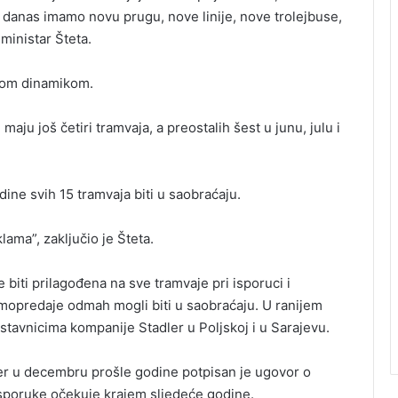
danas imamo novu prugu, nove linije, nove trolejbuse,
 ministar Šteta.
anom dinamikom.
maju još četiri tramvaja, a preostalih šest u junu, julu i
ine svih 15 tramvaja biti u saobraćaju.
ama”, zaključio je Šteta.
će biti prilagođena na sve tramvaje pri isporuci i
imopredaje odmah mogli biti u saobraćaju. U ranijem
stavnicima kompanije Stadler u Poljskoj i u Sarajevu.
r u decembru prošle godine potpisan je ugovor o
 isporuke očekuje krajem sljedeće godine.