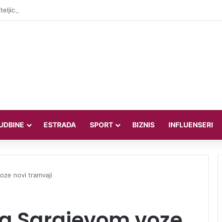
teljica Valentina Miletić koju porede s Dilettom Leotom oduševila poziraju
UDBINE
ESTRADA
SPORT
BIZNIS
INFLUENSERI
ze novi tramvaji
a Sarajevom voze