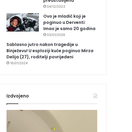
predstavljena
04/12/2023
Ovo je mladić koji je
poginuo u Derventi:
Imao je samo 20 godina
03/01/2026
Sablasno jutro nakon tragedije u
Binježevu! U esploziji kuće poginuo Mirza
Delija (27), roditelji povrijeđeni
16/01/2024
Izdvojeno