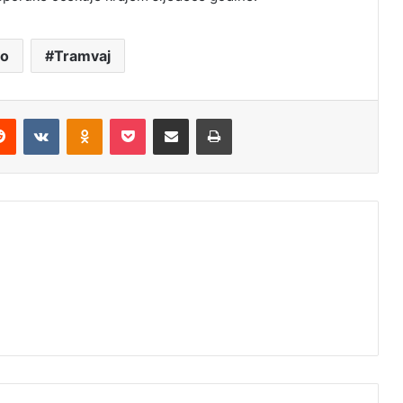
vo
Tramvaj
erest
Reddit
VKontakte
Odnoklassniki
Pocket
Share via Email
Print