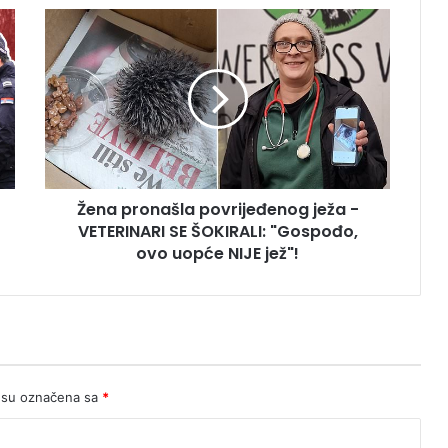
Žena
pronašla
povrijeđenog
ježa
-
VETERINARI
SE
ŠOKIRALI:
"Gospođo,
Žena pronašla povrijeđenog ježa -
ovo
uopće
VETERINARI SE ŠOKIRALI: "Gospođo,
NIJE
ovo uopće NIJE jež"!
jež"!
 su označena sa
*