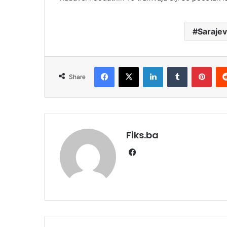
Saraje
Facebook
X
LinkedIn
Tumblr
Pint
Share
Fiks.ba
Facebook