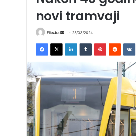
novi tramvaji
Send
Fiks.ba
28/03/2024
an
Facebook
X
LinkedIn
Tumblr
Pinterest
Reddit
email