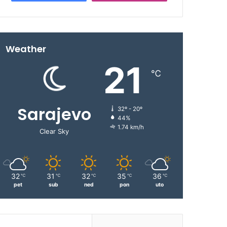
Weather
21
℃
Sarajevo
32º - 20º
44%
1.74 km/h
Clear Sky
32
31
32
35
36
℃
℃
℃
℃
℃
pet
sub
ned
pon
uto