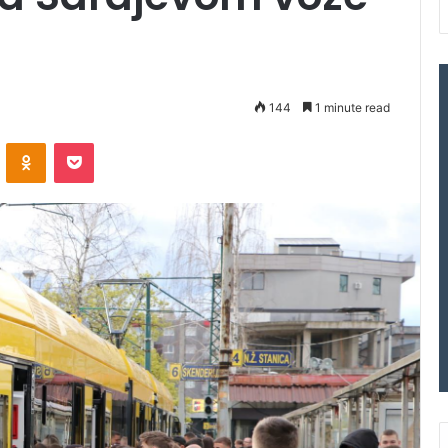
144
1 minute read
VKontakte
Odnoklassniki
Pocket