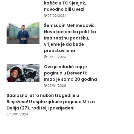
kafića u TC Sjenjak,
navodno bili u vezi
07/02/2024
Šemsudin Mehmedović:
Nova bosanska politika
ima snažnu podršku,
vrijeme je da bude
predstavljena
04/12/2023
Ovo je mladić koji je
poginuo u Derventi:
Imao je samo 20 godina
03/01/2026
Sablasno jutro nakon tragedije u
Binježevu! U esploziji kuće poginuo Mirza
Delija (27), roditelji povrijeđeni
16/01/2024