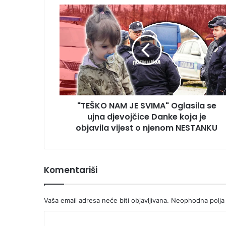
"TEŠKO
NAM
JE
SVIMA"
Oglasila
se
ujna
djevojčice
Danke
"TEŠKO NAM JE SVIMA" Oglasila se
koja
je
ujna djevojčice Danke koja je
objavila
objavila vijest o njenom NESTANKU
vijest
o
njenom
Komentariši
NESTANKU
Vaša email adresa neće biti objavljivana.
Neophodna polja
K