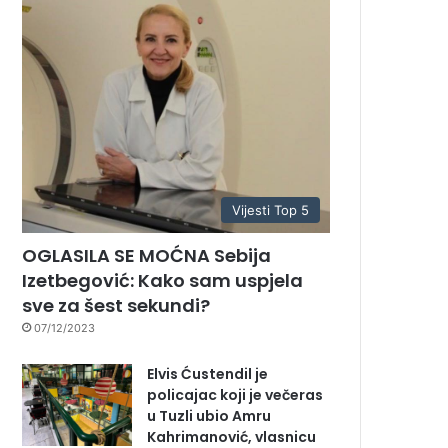
Vijesti Top 5
OGLASILA SE MOĆNA Sebija
Izetbegović: Kako sam uspjela
sve za šest sekundi?
07/12/2023
Elvis Ćustendil je
policajac koji je večeras
u Tuzli ubio Amru
Kahrimanović, vlasnicu