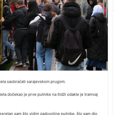
očela saobraćati sarajevskom prugom.
ta dočekao je prve putnike na Ilidži odakle je tramvaj
Presretan sam što vidim zadovoljne putnike, što sam dio