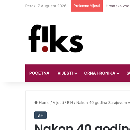
Petak, 7 Augusta 2026
Prelomne Vijesti
Hrvatska vodi
POČETNA
VIJESTI
CRNA HRONIKA
S
Home
/
Vijesti
/
BiH
/
Nakon 40 godina Sarajevom vo
BiH
Nakon 40 godin