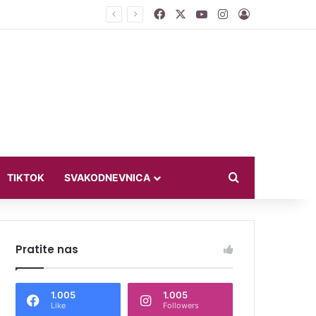
Facebook
X
YouTube
Instagram
Log In
ći u bikiniju
Search for
TIKTOK
SVAKODNEVNICA
Pratite nas
1.005
1.005
Like
Followers