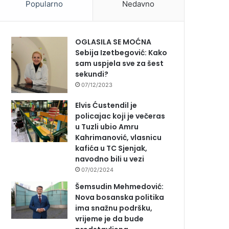
Popularno
Nedavno
OGLASILA SE MOĆNA
Sebija Izetbegović: Kako
sam uspjela sve za šest
sekundi?
07/12/2023
Elvis Ćustendil je
policajac koji je večeras
u Tuzli ubio Amru
Kahrimanović, vlasnicu
kafića u TC Sjenjak,
navodno bili u vezi
07/02/2024
Šemsudin Mehmedović:
Nova bosanska politika
ima snažnu podršku,
vrijeme je da bude