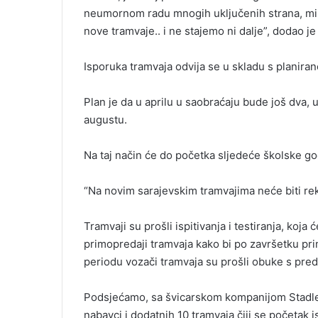
neumornom radu mnogih uključenih strana, mi 
nove tramvaje.. i ne stajemo ni dalje”, dodao je
Isporuka tramvaja odvija se u skladu s planir
Plan je da u aprilu u saobraćaju bude još dva, u 
augustu.
Na taj način će do početka sljedeće školske god
“Na novim sarajevskim tramvajima neće biti rekl
Tramvaji su prošli ispitivanja i testiranja, koja 
primopredaji tramvaja kako bi po završetku pr
periodu vozači tramvaja su prošli obuke s pred
Podsjećamo, sa švicarskom kompanijom Stadle
nabavci i dodatnih 10 tramvaja čiji se početak