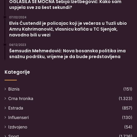
OGLASILA SE MOĆNA Sebija Izetbegović: Kako sam
uspjela sve za šest sekundi?
07/02/2024
Elvis Ćustendil je policajac koji je večeras u Tuzli ubio
Amru Kahrimanović, vlasnicu kafića u TC Sjenjak,
navodno bili u vezi
04/12/2023
Šemsudin Mehmedović: Nova bosanska politika ima
snažnu podršku, vrijeme je da bude predstavljena
Kategorije
Biznis
(151)
Crna hronika
(1.323)
Estrada
(857)
Influenseri
(130)
Izdvojeno
(54)
Sport
(1.726)