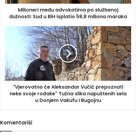
BiH
Milioneri među advokatima po službenoj
isplatio
58,8
dužnosti: Sud u BiH isplatio 58,8 miliona maraka
miliona
maraka
"Vjerovatno
će
Aleksandar
Vučić
prepoznati
neke
svoje
rođake"
Tužna
"Vjerovatno će Aleksandar Vučić prepoznati
slika
napuštenih
neke svoje rođake" Tužna slika napuštenih sela
sela
u Donjem Vakufu i Bugojnu
u
Donjem
Vakufu
Komentariši
i
Bugojnu