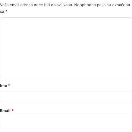
Vaša email adresa neće biti objavljivana.
Neophodna polja su označena
sa
*
K
o
m
e
n
t
a
r
Ime
*
*
Email
*