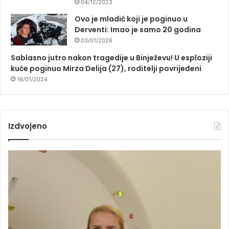
04/12/2023
Ovo je mladić koji je poginuo u
Derventi: Imao je samo 20 godina
03/01/2026
Sablasno jutro nakon tragedije u Binježevu! U esploziji
kuće poginuo Mirza Delija (27), roditelji povrijeđeni
16/01/2024
Izdvojeno