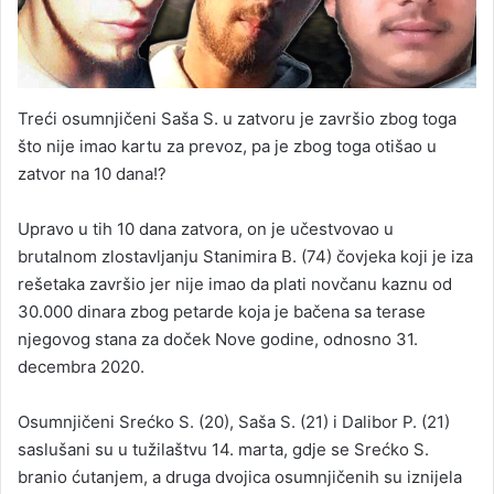
Treći osumnjičeni Saša S. u zatvoru je završio zbog toga
što nije imao kartu za prevoz, pa je zbog toga otišao u
zatvor na 10 dana!?
Upravo u tih 10 dana zatvora, on je učestvovao u
brutalnom zlostavljanju Stanimira B. (74) čovjeka koji je iza
rešetaka završio jer nije imao da plati novčanu kaznu od
30.000 dinara zbog petarde koja je bačena sa terase
njegovog stana za doček Nove godine, odnosno 31.
decembra 2020.
Osumnjičeni Srećko S. (20), Saša S. (21) i Dalibor P. (21)
saslušani su u tužilaštvu 14. marta, gdje se Srećko S.
branio ćutanjem, a druga dvojica osumnjičenih su iznijela