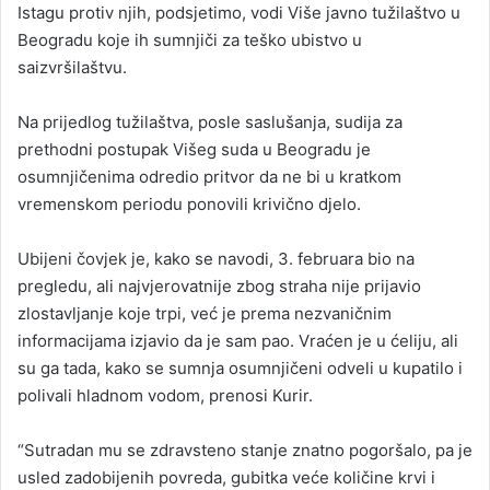
Istagu protiv njih, podsjetimo, vodi Više javno tužilaštvo u
Beogradu koje ih sumnjiči za teško ubistvo u
saizvršilaštvu.
Na prijedlog tužilaštva, posle saslušanja, sudija za
prethodni postupak Višeg suda u Beogradu je
osumnjičenima odredio pritvor da ne bi u kratkom
vremenskom periodu ponovili krivično djelo.
Ubijeni čovjek je, kako se navodi, 3. februara bio na
pregledu, ali najvjerovatnije zbog straha nije prijavio
zlostavljanje koje trpi, već je prema nezvaničnim
informacijama izjavio da je sam pao. Vraćen je u ćeliju, ali
su ga tada, kako se sumnja osumnjičeni odveli u kupatilo i
polivali hladnom vodom, prenosi Kurir.
“Sutradan mu se zdravsteno stanje znatno pogoršalo, pa je
usled zadobijenih povreda, gubitka veće količine krvi i