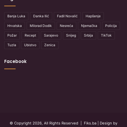
Banja Luka
Danka Ilić
Fadil Novalić
Hapšenje
Hrvatska
Milorad Dodik
Nesreća
Njemačka
Policija
Požar
Recept
Sarajevo
Snijeg
Srbija
TikTok
Tuzla
Ubistvo
Zenica
Facebook
© Copyright 2026, All Rights Reserved |
Fiks.ba
| Design by