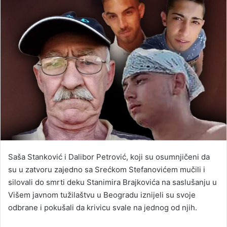
Saša Stanković i Dalibor Petrović, koji su osumnjičeni da
su u zatvoru zajedno sa Srećkom Stefanovićem mučili i
silovali do smrti deku Stanimira Brajkovića na saslušanju u
Višem javnom tužilaštvu u Beogradu iznijeli su svoje
odbrane i pokušali da krivicu svale na jednog od njih.