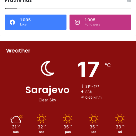
Pratite nas
1.005
1.005
Like
Followers
Weather
17
℃
Sarajevo
31º - 17º
83%
0.65 km/h
Clear Sky
31
32
35
35
33
℃
℃
℃
℃
℃
sub
ned
pon
uto
sri