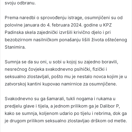
svoju odbranu.
Prema naredbi o sprovođenju istrage, osumnjičeni su od
polovine januara do 4. februara 2024. godine u KPZ
Padinska skela zajednički izvršili krivično djelo i pri
bezobzirnom nasilničkom ponašanju lišili života oštećenog
Stanimira.
Sumnja se da su oni, u sobi u kojoj su zajedno boravili,
nesrećnog čovjeka svakodnevno psihički, fizički i
seksualno zlostavljali, pošto mu je nestalo novca kojim je u
zatvorskoj kantini kupovao namirnice za osumnjičene.
Svakodnevno su ga šamarali, tukli nogama i rukama u
predjelu glave i tijela, a jednom prilikom ga je Dalibor P,
kako se sumnja, koljenom udario po tijelu i rebrima, dok ga
je drugom prilikom seksualno zlostavljao drškom od metle.