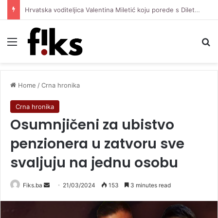
Hrvatska voditeljica Valentina Miletić koju porede s Dilettom Leotom oduševila pozirajući u bikiniju
Menu
Se
Home
/
Crna hronika
Crna hronika
Osumnjičeni za ubistvo
penzionera u zatvoru sve
svaljuju na jednu osobu
Send
Fiks.ba
21/03/2024
153
3 minutes read
an
email