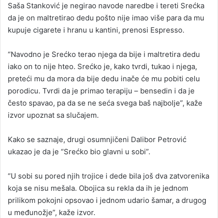
Saša Stanković je negirao navode naredbe i tereti Srećka
da je on maltretirao dedu pošto nije imao više para da mu
kupuje cigarete i hranu u kantini, prenosi Espresso.
“Navodno je Srećko terao njega da bije i maltretira dedu
iako on to nije hteo. Srećko je, kako tvrdi, tukao i njega,
preteći mu da mora da bije dedu inače će mu pobiti celu
porodicu. Tvrdi da je primao terapiju – bensedin i da je
često spavao, pa da se ne seća svega baš najbolje”, kaže
izvor upoznat sa slučajem.
Kako se saznaje, drugi osumnjičeni Dalibor Petrović
ukazao je da je “Srećko bio glavni u sobi”.
“U sobi su pored njih trojice i dede bila još dva zatvorenika
koja se nisu mešala. Obojica su rekla da ih je jednom
prilikom pokojni opsovao i jednom udario šamar, a drugog
u međunožje”, kaže izvor.