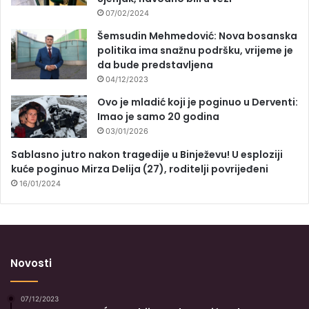
07/02/2024
Šemsudin Mehmedović: Nova bosanska
politika ima snažnu podršku, vrijeme je
da bude predstavljena
04/12/2023
Ovo je mladić koji je poginuo u Derventi:
Imao je samo 20 godina
03/01/2026
Sablasno jutro nakon tragedije u Binježevu! U esploziji
kuće poginuo Mirza Delija (27), roditelji povrijeđeni
16/01/2024
Novosti
07/12/2023