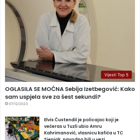
Vijesti Top 5
OGLASILA SE MOĆNA Sebija Izetbegović: Kako
sam uspjela sve za šest sekundi?
07/12/2023
Elvis Ćustendil je policajac koji je
večeras u Tuzli ubio Amru
Kahrimanović, vlasnicu kafića u TC
Sjenjak, navodno bili u vezi