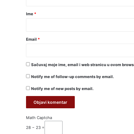
a
r
Ime
*
*
Email
*
Sačuvaj moje ime, email i web stranicu u ovom brow
Notify me of follow-up comments by email.
Notify me of new posts by email.
Math Captcha
28 − 23 =