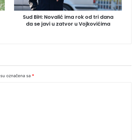
dana
da
Sud BiH: Novalić ima rok od tri dana
se
javi
da se javi u zatvor u Vojkovićima
u
zatvor
u
Vojkovićima
 su označena sa
*