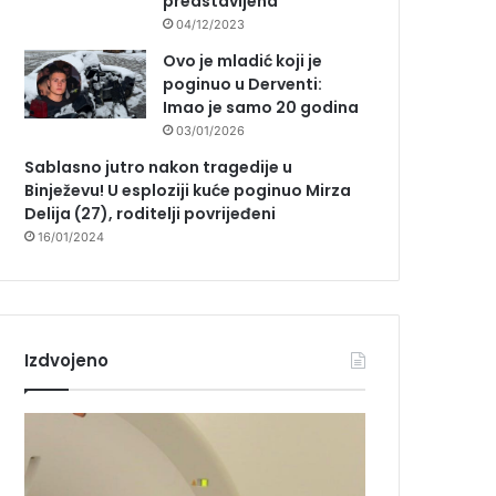
predstavljena
04/12/2023
Ovo je mladić koji je
poginuo u Derventi:
Imao je samo 20 godina
03/01/2026
Sablasno jutro nakon tragedije u
Binježevu! U esploziji kuće poginuo Mirza
Delija (27), roditelji povrijeđeni
16/01/2024
Izdvojeno