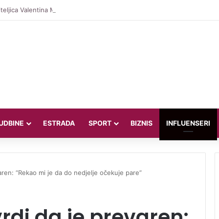
teljica Valentina Miletić koju porede s Dilettom Leotom oduševila poziraju
UDBINE
ESTRADA
SPORT
BIZNIS
INFLUENSERI
varen: “Rekao mi je da do nedjelje očekuje pare”
vrdi da je prevaren: