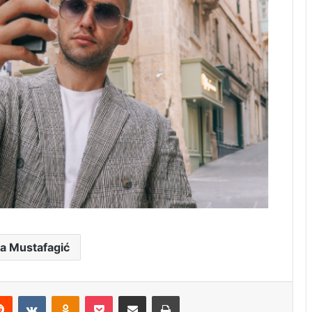
a Mustafagić
erest
Reddit
VKontakte
Odnoklassniki
Pocket
Share via Email
Print