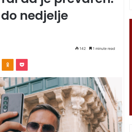
 do nedjelje
142
1 minute read
VKontakte
Odnoklassniki
Pocket