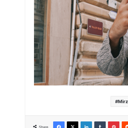
Mirz
Facebook
X
LinkedIn
Tumblr
Pint
Share