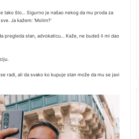
 me tako što… Sigurno je našao nekog da mu proda za
 sve. Ja kažem: ‘Molim?’
 da pregleda stan, advokaticu… Kaže, ne budeš li mi dao
ciju.
se radi, ali da svako ko kupuje stan može da mu se javi