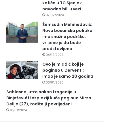
kafića u TC Sjenjak,
navodno bili u vezi
07/02/2024
Šemsudin Mehmedović:
Nova bosanska politika
ima snažnu podršku,
vrijeme je da bude
predstavljena
04/12/2023
Ovo je mladić koji je
poginuo u Derventi:
Imao je samo 20 godina
03/01/2026
Sablasno jutro nakon tragedije u
Binježevu! U esploziji kuće poginuo Mirza
Delija (27), roditelji povrijeđeni
16/01/2024