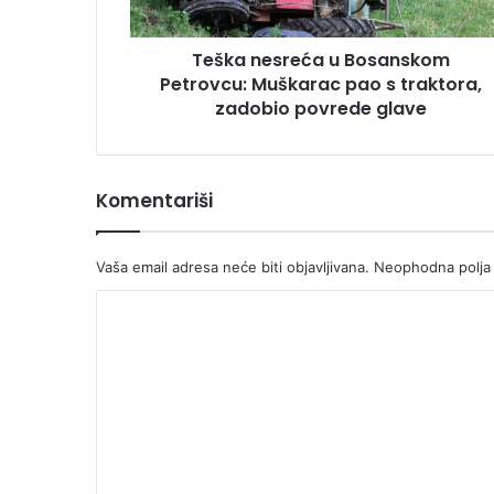
s
traktora,
Teška nesreća u Bosanskom
zadobio
povrede
Petrovcu: Muškarac pao s traktora,
glave
zadobio povrede glave
Komentariši
Vaša email adresa neće biti objavljivana.
Neophodna polja
K
o
m
e
n
t