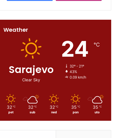
Weather
24
℃
Sarajevo
32º - 21º
43%
0.09 km/h
Clear Sky
32
32
32
35
35
℃
℃
℃
℃
℃
pet
sub
ned
pon
uto