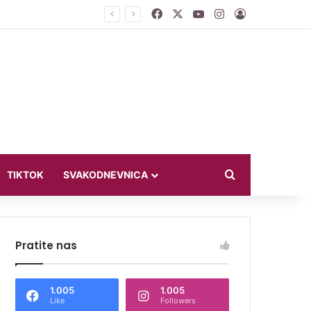
Facebook
X
YouTube
Instagram
Log In
ći u bikiniju
Search for
TIKTOK
SVAKODNEVNICA
Pratite nas
1.005
1.005
Like
Followers