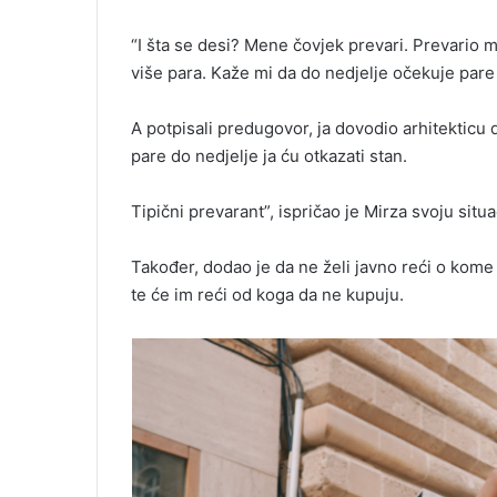
“I šta se desi? Mene čovjek prevari. Prevario
više para. Kaže mi da do nedjelje očekuje pare
A potpisali predugovor, ja dovodio arhitekticu
pare do nedjelje ja ću otkazati stan.
Tipični prevarant”, ispričao je Mirza svoju situa
Također, dodao je da ne želi javno reći o kome 
te će im reći od koga da ne kupuju.