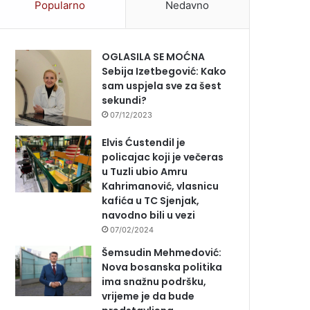
Popularno
Nedavno
OGLASILA SE MOĆNA
Sebija Izetbegović: Kako
sam uspjela sve za šest
sekundi?
07/12/2023
Elvis Ćustendil je
policajac koji je večeras
u Tuzli ubio Amru
Kahrimanović, vlasnicu
kafića u TC Sjenjak,
navodno bili u vezi
07/02/2024
Šemsudin Mehmedović:
Nova bosanska politika
ima snažnu podršku,
vrijeme je da bude