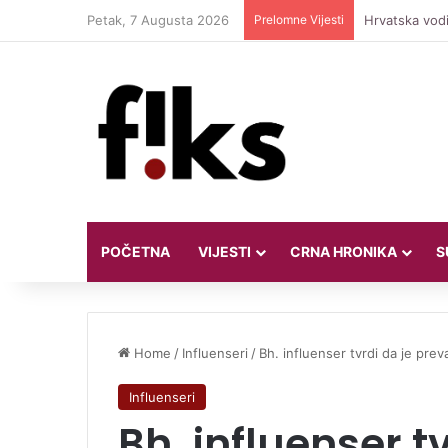
Petak, 7 Augusta 2026
Prelomne Vijesti
Hrvatska vodi
POČETNA
VIJESTI
CRNA HRONIKA
S
Home
/
Influenseri
/
Bh. influenser tvrdi da je pre
Influenseri
Bh. influenser t