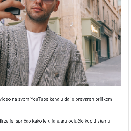
 video na svom YouTube kanalu da je prevaren prilikom
rza je ispričao kako je u januaru odlučio kupiti stan u