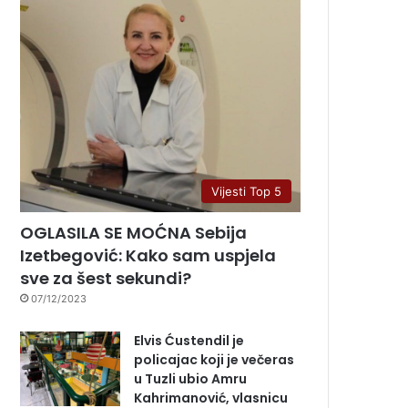
Vijesti Top 5
OGLASILA SE MOĆNA Sebija
Izetbegović: Kako sam uspjela
sve za šest sekundi?
07/12/2023
Elvis Ćustendil je
policajac koji je večeras
u Tuzli ubio Amru
Kahrimanović, vlasnicu