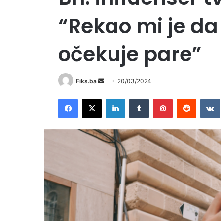
“Rekao mi je da
očekuje pare”
Send
Fiks.ba
20/03/2024
an
Facebook
X
LinkedIn
Tumblr
Pinterest
Reddit
email