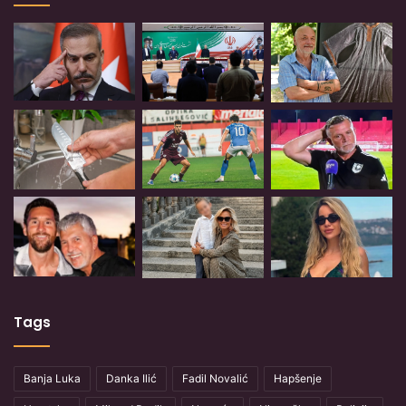
Tags
Banja Luka
Danka Ilić
Fadil Novalić
Hapšenje