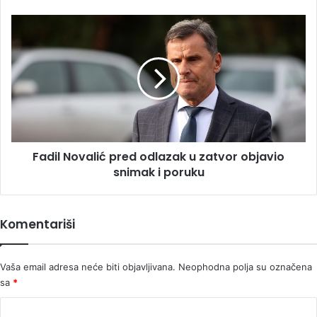
djetinjstva,
priznala
Fadil
da
Novalić
su
pred
neke
odlazak
namirnice
u
za
zatvor
nju
objavio
bile
snimak
luksuz
i
Fadil Novalić pred odlazak u zatvor objavio
poruku
snimak i poruku
Komentariši
Vaša email adresa neće biti objavljivana.
Neophodna polja su označena
sa
*
K