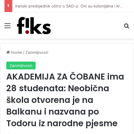
Iranski predsjednik oštro o SAD-u: Oni su kolonijalna i kriminalna država, natjerali smo ih na diplomatiju
Menu
Se
Home
/
Zanimljivosti
Zanimljivosti
AKADEMIJA ZA ČOBANE ima
28 studenata: Neobična
škola otvorena je na
Balkanu i nazvana po
Todoru iz narodne pjesme