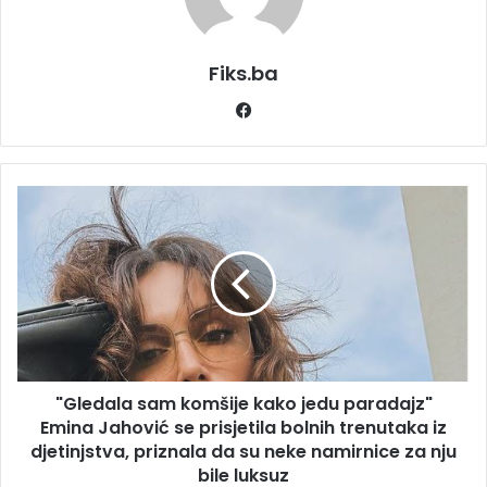
Fiks.ba
Facebook
"Gledala
sam
komšije
kako
jedu
paradajz"
Emina
Jahović
se
"Gledala sam komšije kako jedu paradajz"
prisjetila
bolnih
Emina Jahović se prisjetila bolnih trenutaka iz
trenutaka
djetinjstva, priznala da su neke namirnice za nju
iz
bile luksuz