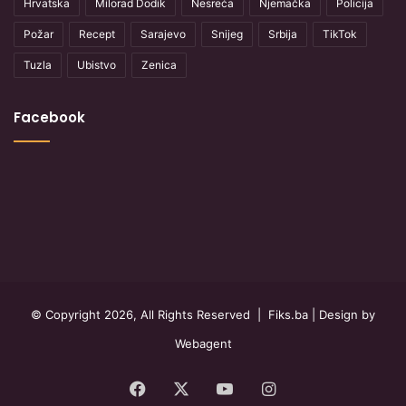
Hrvatska
Milorad Dodik
Nesreća
Njemačka
Policija
Požar
Recept
Sarajevo
Snijeg
Srbija
TikTok
Tuzla
Ubistvo
Zenica
Facebook
© Copyright 2026, All Rights Reserved |
Fiks.ba
| Design by
Webagent
Facebook
X
YouTube
Instagram