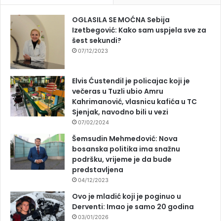
OGLASILA SE MOĆNA Sebija
Izetbegović: Kako sam uspjela sve za
šest sekundi?
07/12/2023
Elvis Ćustendil je policajac koji je
večeras u Tuzli ubio Amru
Kahrimanović, vlasnicu kafića u TC
Sjenjak, navodno bili u vezi
07/02/2024
Šemsudin Mehmedović: Nova
bosanska politika ima snažnu
podršku, vrijeme je da bude
predstavljena
04/12/2023
Ovo je mladić koji je poginuo u
Derventi: Imao je samo 20 godina
03/01/2026