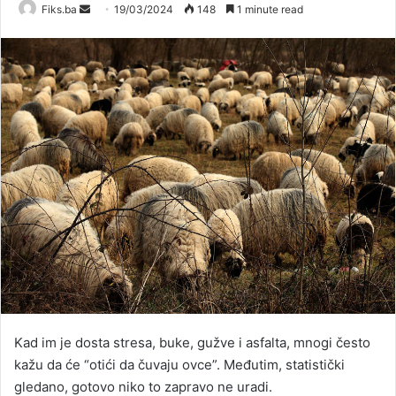
Send
Fiks.ba
19/03/2024
148
1 minute read
an
email
Kad im je dosta stresa, buke, gužve i asfalta, mnogi često
kažu da će “otići da čuvaju ovce”. Međutim, statistički
gledano, gotovo niko to zapravo ne uradi.