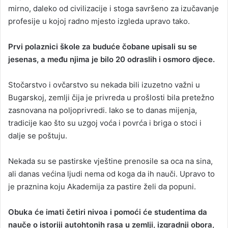
mirno, daleko od civilizacije i stoga savršeno za izučavanje
profesije u kojoj radno mjesto izgleda upravo tako.
Prvi polaznici škole za buduće čobane upisali su se
jesenas, a među njima je bilo 20 odraslih i osmoro djece.
Stočarstvo i ovčarstvo su nekada bili izuzetno važni u
Bugarskoj, zemlji čija je privreda u prošlosti bila pretežno
zasnovana na poljoprivredi. Iako se to danas mijenja,
tradicije kao što su uzgoj voća i povrća i briga o stoci i
dalje se poštuju.
Nekada su se pastirske vještine prenosile sa oca na sina,
ali danas većina ljudi nema od koga da ih nauči. Upravo to
je praznina koju Akademija za pastire želi da popuni.
Obuka će imati četiri nivoa i pomoći će studentima da
nauče o istoriji autohtonih rasa u zemlji, izgradnji obora,