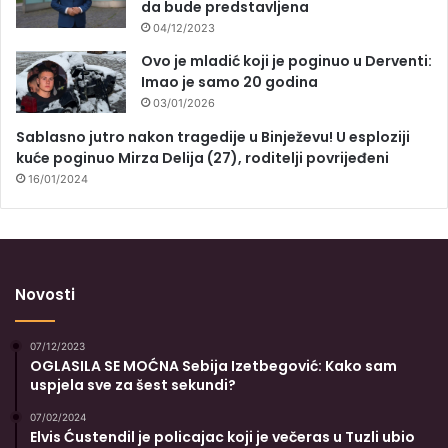
da bude predstavljena
04/12/2023
Ovo je mladić koji je poginuo u Derventi:
Imao je samo 20 godina
03/01/2026
Sablasno jutro nakon tragedije u Binježevu! U esploziji
kuće poginuo Mirza Delija (27), roditelji povrijeđeni
16/01/2024
Novosti
07/12/2023
OGLASILA SE MOĆNA Sebija Izetbegović: Kako sam
uspjela sve za šest sekundi?
07/02/2024
Elvis Ćustendil je policajac koji je večeras u Tuzli ubio