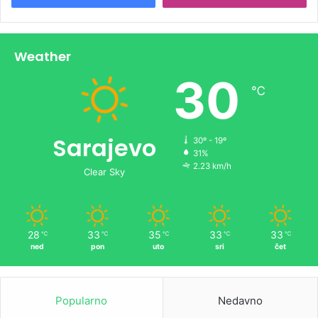
Weather
30
℃
Sarajevo
30º - 19º
31%
2.23 km/h
Clear Sky
28
33
35
33
33
℃
℃
℃
℃
℃
ned
pon
uto
sri
čet
Popularno
Nedavno