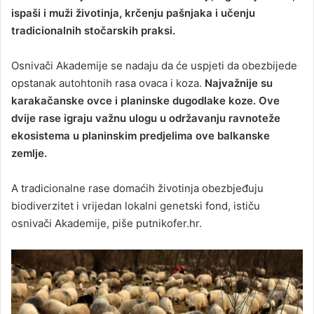
ispaši i muži životinja, krčenju pašnjaka i učenju
tradicionalnih stočarskih praksi.
Osnivači Akademije se nadaju da će uspjeti da obezbijede
opstanak autohtonih rasa ovaca i koza.
Najvažnije su
karakačanske ovce i planinske dugodlake koze. Ove
dvije rase igraju važnu ulogu u održavanju ravnoteže
ekosistema u planinskim predjelima ove balkanske
zemlje.
A tradicionalne rase domaćih životinja obezbjeđuju
biodiverzitet i vrijedan lokalni genetski fond, ističu
osnivači Akademije, piše putnikofer.hr.