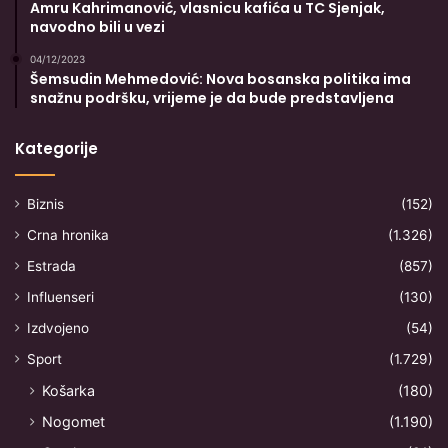
Amru Kahrimanović, vlasnicu kafića u TC Sjenjak,
navodno bili u vezi
04/12/2023
Šemsudin Mehmedović: Nova bosanska politika ima
snažnu podršku, vrijeme je da bude predstavljena
Kategorije
Biznis
(152)
Crna hronika
(1.326)
Estrada
(857)
Influenseri
(130)
Izdvojeno
(54)
Sport
(1.729)
Košarka
(180)
Nogomet
(1.190)