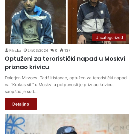
Uncategorized
Fiks.ba
24/03/2024
0
137
Optuženi za teroristički napad u Moskvi
priznao krivicu
Dalerjon Mirzoev, Tadžikistanac, optužen za teroristički napad
na “Krokus siti” u Moskvi u potpunosti je priznao krivicu,
saopštio je sud…
Detaljno