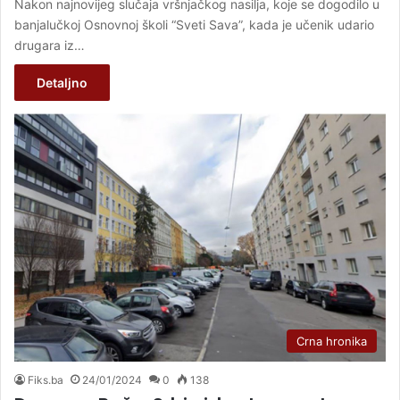
Nakon najnovijeg slučaja vršnjačkog nasilja, koje se dogodilo u
banjalučkoj Osnovnoj školi “Sveti Sava”, kada je učenik udario
drugara iz…
Detaljno
Crna hronika
Fiks.ba
24/01/2024
0
138