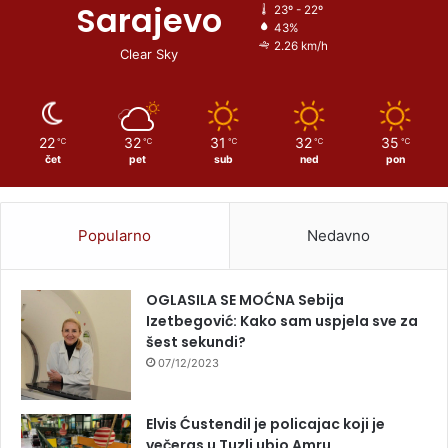
Sarajevo
23º - 22º
43%
2.26 km/h
Clear Sky
22
32
31
32
35
℃
℃
℃
℃
℃
čet
pet
sub
ned
pon
Popularno
Nedavno
OGLASILA SE MOĆNA Sebija
Izetbegović: Kako sam uspjela sve za
šest sekundi?
07/12/2023
Elvis Ćustendil je policajac koji je
večeras u Tuzli ubio Amru