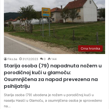
Crna hronika
Fiks.ba
31/12/2023
0
144
Starija osoba (79) napadnuta nožem u
porodičnoj kući u glamoču:
Osumnjičena za napad prevezena na
psihijatriju
Starija osoba (79) ubodena je nožem u porodičnoj kući u
naselju Hasići u Glamoču, a osumnjičena osoba je sprovedeno
na…