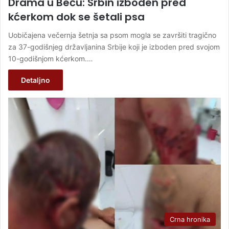
Drama u Beču: Srbin izboden pred
kćerkom dok se šetali psa
Uobičajena večernja šetnja sa psom mogla se završiti tragično
za 37-godišnjeg državljanina Srbije koji je izboden pred svojom
10-godišnjom kćerkom.…
Detaljno
Crna hronika