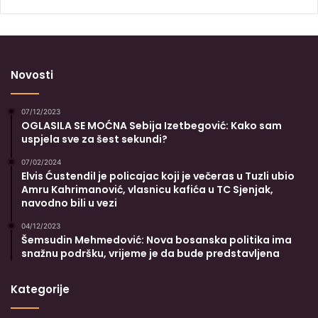
Novosti
07/12/2023
OGLASILA SE MOĆNA Sebija Izetbegović: Kako sam
uspjela sve za šest sekundi?
07/02/2024
Elvis Ćustendil je policajac koji je večeras u Tuzli ubio
Amru Kahrimanović, vlasnicu kafića u TC Sjenjak,
navodno bili u vezi
04/12/2023
Šemsudin Mehmedović: Nova bosanska politika ima
snažnu podršku, vrijeme je da bude predstavljena
Kategorije