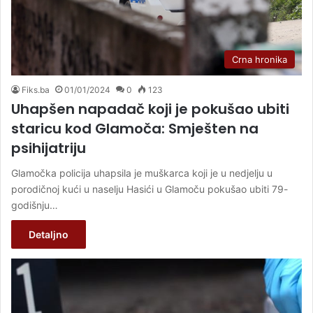
Crna hronika
Fiks.ba
01/01/2024
0
123
Uhapšen napadač koji je pokušao ubiti
staricu kod Glamoča: Smješten na
psihijatriju
Glamočka policija uhapsila je muškarca koji je u nedjelju u
porodičnoj kući u naselju Hasići u Glamoču pokušao ubiti 79-
godišnju…
Detaljno