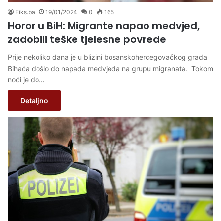
Fiks.ba
19/01/2024
0
165
Horor u BiH: Migrante napao medvjed,
zadobili teške tjelesne povrede
Prije nekoliko dana je u blizini bosanskohercegovačkog grada
Bihaća došlo do napada medvjeda na grupu migranata. Tokom
noći je do…
Detaljno