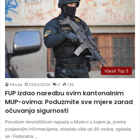
Vijesti Top 5
Fiks.ba
23/03/2024
0
130
FUP izdao naredbu svim kantonalnim
MUP-ovima: Poduzmite sve mjere zarad
očuvanja sigurnosti
Povodom terorističkom napada u Moskvi u kojem je, prema
posljednjim informacijama, stradalo više od 90 osoba, oglasila
se i Federalna…