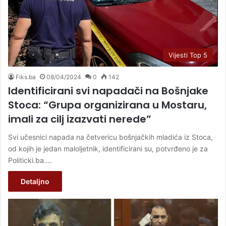
Vijesti Top 5
Fiks.ba
08/04/2024
0
142
Identificirani svi napadači na Bošnjake
Stoca: “Grupa organizirana u Mostaru,
imali za cilj izazvati nerede”
Svi učesnici napada na četvericu bošnjačkih mladića iz Stoca,
od kojih je jedan maloljetnik, identificirani su, potvrđeno je za
Politicki.ba.…
Detaljno