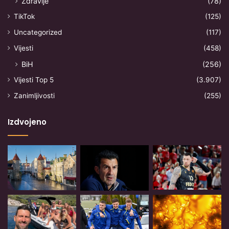
Zdravlje
(78)
TikTok
(125)
Uncategorized
(117)
Vijesti
(458)
BiH
(256)
Vijesti Top 5
(3.907)
Zanimljivosti
(255)
Izdvojeno