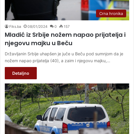
Crna hronika
Fiks.ba
08/01/2024
0
157
Mladić iz Srbije nožem napao prijatelja i
njegovu majku u Beču
Državljanin Srbije uhapšen je juče u Beču pod sumnjom da je
nožem napao prijatelja (40), a zaim i njegovu majku,…
Detaljno