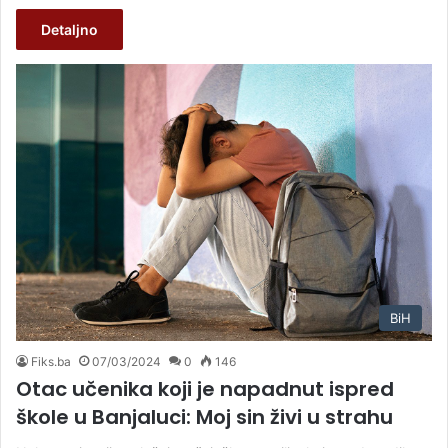
Detaljno
BiH
Fiks.ba
07/03/2024
0
146
Otac učenika koji je napadnut ispred
škole u Banjaluci: Moj sin živi u strahu