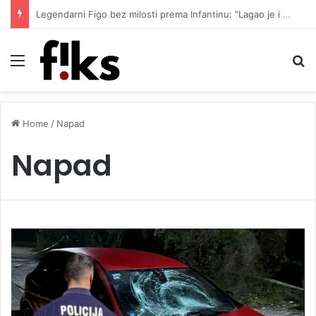
Legendarni Figo bez milosti prema Infantinu: “Lagao je i ukaljao funkciju, sada mora otići”
Menu
S
Home
/
Napad
Napad