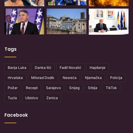
Tags
Banja Luka
Danka Ilić
Fadil Novalić
Hapšenje
Hrvatska
Milorad Dodik
Nesreća
Njemačka
Policija
Požar
Recept
Sarajevo
Snijeg
Srbija
TikTok
Tuzla
Ubistvo
Zenica
Facebook