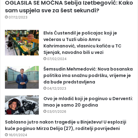
OGLASILA SE MOĆNA Sebija Izetbegović: Kako
sam uspjela sve za šest sekundi?
07/12/2023
Elvis Ćustendil je policajac koji je
večeras u Tuzli ubio Amru
Kahrimanović, vlasnicu kafića u TC
Sjenjak, navodno bili u vezi
07/02/2024
Šemsudin Mehmedović: Nova bosanska
politika ima snažnu podršku, vrijeme je
da bude predstavljena
04/12/2023
Ovo je mladić koji je poginuo u Derventi:
Imao je samo 20 godina
03/01/2026
Sablasno jutro nakon tragedije u Binježevu! U esploziji
kuće poginuo Mirza Delija (27), roditelji povrijeđeni
16/01/2024