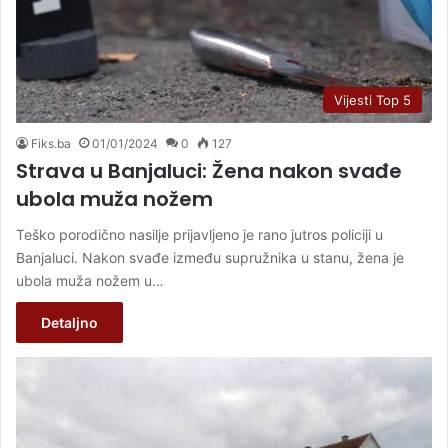
Vijesti Top 5
Fiks.ba
01/01/2024
0
127
Strava u Banjaluci: Žena nakon svađe
ubola muža nožem
Teško porodično nasilje prijavljeno je rano jutros policiji u
Banjaluci. Nakon svađe između supružnika u stanu, žena je
ubola muža nožem u…
Detaljno