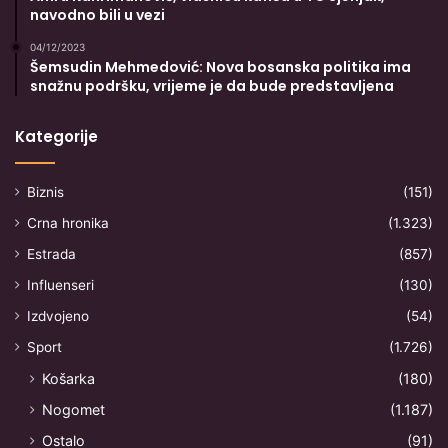
navodno bili u vezi
04/12/2023
Šemsudin Mehmedović: Nova bosanska politika ima
snažnu podršku, vrijeme je da bude predstavljena
Kategorije
Biznis
(151)
Crna hronika
(1.323)
Estrada
(857)
Influenseri
(130)
Izdvojeno
(54)
Sport
(1.726)
Košarka
(180)
Nogomet
(1.187)
Ostalo
(91)