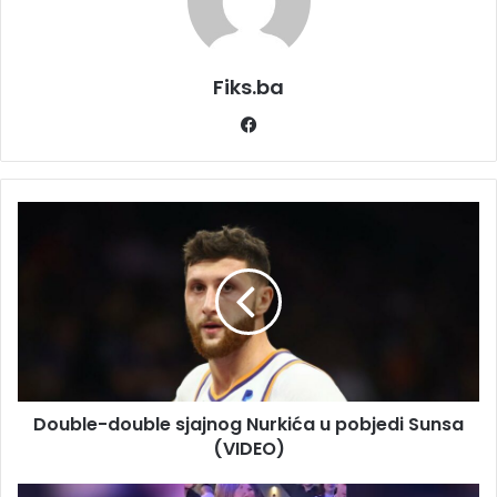
Fiks.ba
Facebook
Double-
double
sjajnog
Nurkića
u
pobjedi
Sunsa
(VIDEO)
Double-double sjajnog Nurkića u pobjedi Sunsa
(VIDEO)
Folkerove