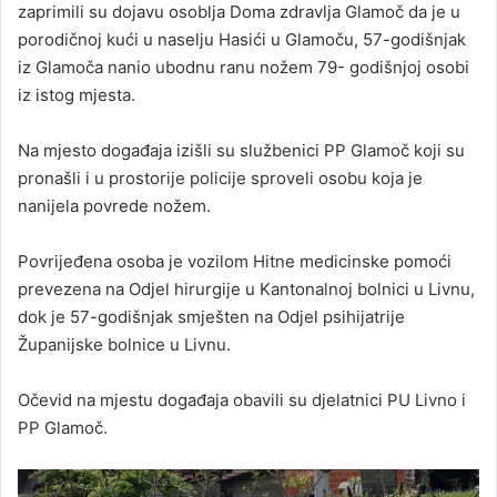
zaprimili su dojavu osoblja Doma zdravlja Glamoč da je u
porodičnoj kući u naselju Hasići u Glamoču, 57-godišnjak
iz Glamoča nanio ubodnu ranu nožem 79- godišnjoj osobi
iz istog mjesta.
Na mjesto događaja izišli su službenici PP Glamoč koji su
pronašli i u prostorije policije sproveli osobu koja je
nanijela povrede nožem.
Povrijeđena osoba je vozilom Hitne medicinske pomoći
prevezena na Odjel hirurgije u Kantonalnoj bolnici u Livnu,
dok je 57-godišnjak smješten na Odjel psihijatrije
Županijske bolnice u Livnu.
Očevid na mjestu događaja obavili su djelatnici PU Livno i
PP Glamoč.