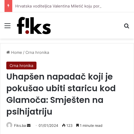
Hrvatska voditeljica Valentina Miletić koju porede s Dilettom Leotom oduševila pozirajući u bikiniju
Menu
Se
Home
/
Crna hronika
Crna hronika
Uhapšen napadač koji je
pokušao ubiti staricu kod
Glamoča: Smješten na
psihijatriju
Send
Fiks.ba
01/01/2024
123
1 minute read
an