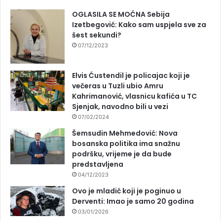
OGLASILA SE MOĆNA Sebija
Izetbegović: Kako sam uspjela sve za
šest sekundi?
07/12/2023
Elvis Ćustendil je policajac koji je
večeras u Tuzli ubio Amru
Kahrimanović, vlasnicu kafića u TC
Sjenjak, navodno bili u vezi
07/02/2024
Šemsudin Mehmedović: Nova
bosanska politika ima snažnu
podršku, vrijeme je da bude
predstavljena
04/12/2023
Ovo je mladić koji je poginuo u
Derventi: Imao je samo 20 godina
03/01/2026