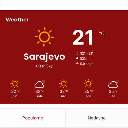
Weather
21
℃
Sarajevo
32º - 21º
52%
0.9 km/h
Clear Sky
32
32
32
35
35
℃
℃
℃
℃
℃
pet
sub
ned
pon
uto
Popularno
Nedavno