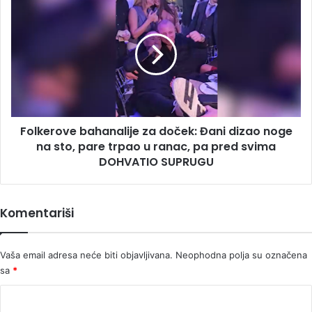
bahanalije
za
doček:
Đani
dizao
noge
na
sto,
Folkerove bahanalije za doček: Đani dizao noge
pare
trpao
na sto, pare trpao u ranac, pa pred svima
u
DOHVATIO SUPRUGU
ranac,
pa
pred
Komentariši
svima
DOHVATIO
SUPRUGU
Vaša email adresa neće biti objavljivana.
Neophodna polja su označena
sa
*
K