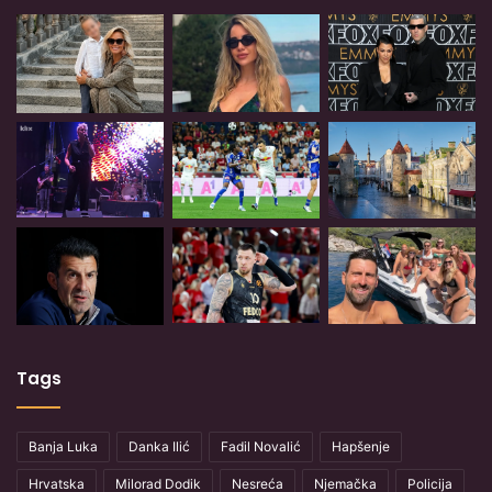
Tags
Banja Luka
Danka Ilić
Fadil Novalić
Hapšenje
Hrvatska
Milorad Dodik
Nesreća
Njemačka
Policija