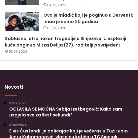
04/12/2023
Ovo je mladić koji je poginuo u Derventi:
Imao je samo 20 godina
03/01/2026
Sablasno jutro nakon tragedije u Binježevu! U esploziji
kuće poginuo Mirza Delija (27), roditelji povrijeđeni
16/01/2024
Novosti
07/12/2023
OGLASILA SE MOĆNA Sebija Izetbegović: Kako sam
uspjela sve za šest sekundi?
07/02/2024
Elvis Ćustendil je policajac koji je večeras u Tuzli ubio
Amru Kahrimanović, vlasnicu kafića u TC Sjenjak,