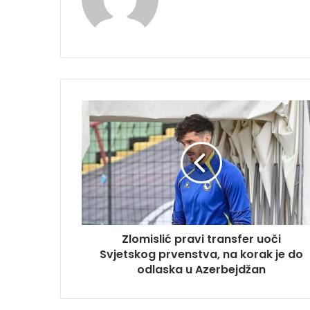
Zlomislić
pravi
transfer
uoči
Svjetskog
prvenstva,
na
korak
je
Zlomislić pravi transfer uoči
do
odlaska
Svjetskog prvenstva, na korak je do
u
odlaska u Azerbejdžan
Azerbejdžan