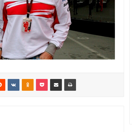
erest
Reddit
VKontakte
Odnoklassniki
Pocket
Share via Email
Print