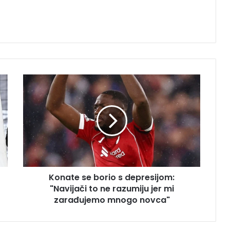
Konate
se
borio
s
depresijom:
"Navijači
to
ne
razumiju
Konate se borio s depresijom:
jer
mi
"Navijači to ne razumiju jer mi
zarađujemo
zarađujemo mnogo novca"
mnogo
novca"