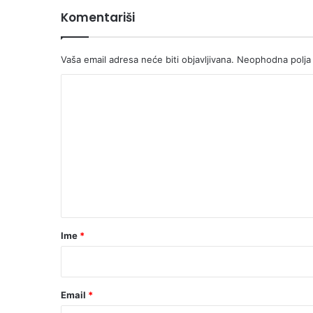
Komentariši
Vaša email adresa neće biti objavljivana.
Neophodna polja
K
o
m
e
n
t
a
r
Ime
*
*
Email
*