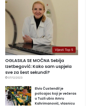
Vijesti Top 5
OGLASILA SE MOĆNA Sebija
Izetbegović: Kako sam uspjela
sve za šest sekundi?
07/12/2023
Elvis Ćustendil je
policajac koji je večeras
u Tuzli ubio Amru
Kahrimanović, vlasnicu