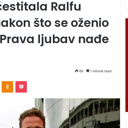
estitala Ralfu
kon što se oženio
Prava ljubav nađe
69
1 minute read
VKontakte
Odnoklassniki
Pocket