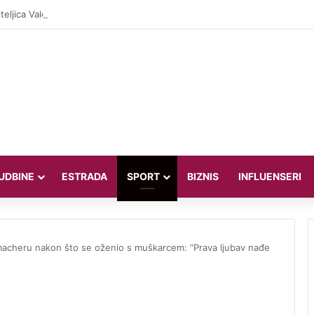
teljica Valentina Miletić koju porede s Dilettom Leotom oduševila poziraju
UDBINE
ESTRADA
SPORT
BIZNIS
INFLUENSERI
umacheru nakon što se oženio s muškarcem: “Prava ljubav nađe