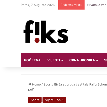
Petak, 7 Augusta 2026
Prelomne Vijesti
Hrvatska vodi
POČETNA
VIJESTI
CRNA HRONIKA
S
Home
/
Sport
/
Bivša supruga čestitala Ralfu Sch
put”
Sport
Vijesti Top 5