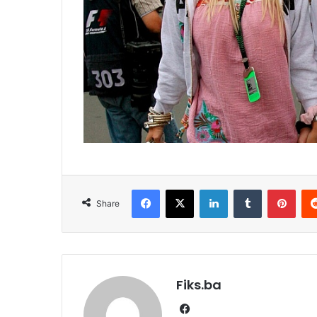
Facebook
X
LinkedIn
Tumblr
Pint
Share
Fiks.ba
Facebook