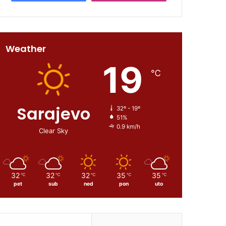
Weather
19
℃
Sarajevo
32º - 19º
51%
0.9 km/h
Clear Sky
32
32
32
35
35
℃
℃
℃
℃
℃
pet
sub
ned
pon
uto