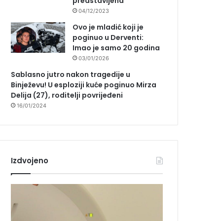
predstavljena
04/12/2023
Ovo je mladić koji je
poginuo u Derventi:
Imao je samo 20 godina
03/01/2026
Sablasno jutro nakon tragedije u
Binježevu! U esploziji kuće poginuo Mirza
Delija (27), roditelji povrijeđeni
16/01/2024
Izdvojeno