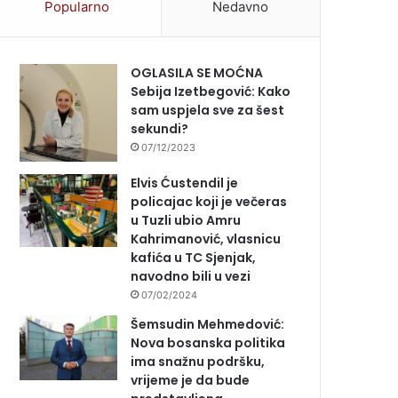
Popularno
Nedavno
OGLASILA SE MOĆNA
Sebija Izetbegović: Kako
sam uspjela sve za šest
sekundi?
07/12/2023
Elvis Ćustendil je
policajac koji je večeras
u Tuzli ubio Amru
Kahrimanović, vlasnicu
kafića u TC Sjenjak,
navodno bili u vezi
07/02/2024
Šemsudin Mehmedović:
Nova bosanska politika
ima snažnu podršku,
vrijeme je da bude