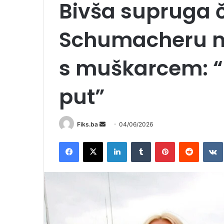
Bivša supruga č
Schumacheru na
s muškarcem: “
put”
Send
Fiks.ba
04/06/2026
an
Facebook
X
LinkedIn
Tumblr
Pinterest
Reddit
email