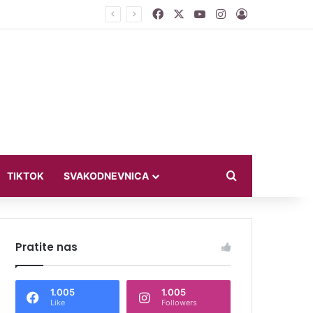
Facebook
X
YouTube
Instagram
Log In
ći u bikiniju
Search for
TIKTOK
SVAKODNEVNICA
Pratite nas
1.005
1.005
Like
Followers