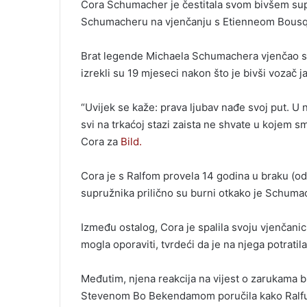
Cora Schumacher je čestitala svom bivšem su
Schumacheru na vjenčanju s Etienneom Bous
Brat legende Michaela Schumachera vjenčao s
izrekli su 19 mjeseci nakon što je bivši vozač 
“Uvijek se kaže: prava ljubav nađe svoj put. 
svi na trkaćoj stazi zaista ne shvate u kojem smj
Cora za
Bild.
Cora je s Ralfom provela 14 godina u braku (od 
supružnika prilično su burni otkako je Schum
Između ostalog, Cora je spalila svoju vjenčanicu
mogla oporaviti, tvrdeći da je na njega potratil
Međutim, njena reakcija na vijest o zarukama b
Stevenom Bo Bekendamom poručila kako Ralfu i