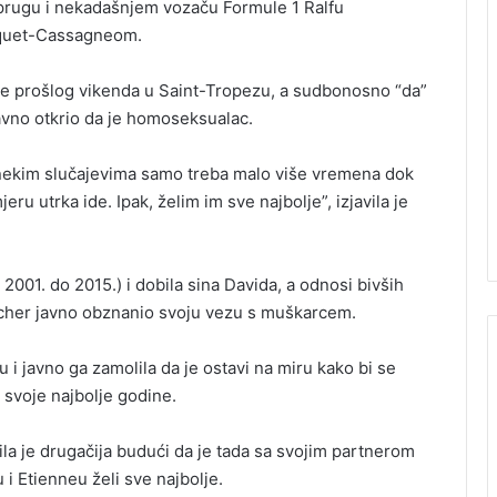
prugu i nekadašnjem vozaču Formule 1 Ralfu
quet-Cassagneom.
e prošlog vikenda u Saint-Tropezu, a sudbonosno “da”
javno otkrio da je homoseksualac.
U nekim slučajevima samo treba malo više vremena dok
eru utrka ide. Ipak, želim im sve najbolje”, izjavila je
2001. do 2015.) i dobila sina Davida, a odnosi bivših
acher javno obznanio svoju vezu s muškarcem.
 i javno ga zamolila da je ostavi na miru kako bi se
a svoje najbolje godine.
ila je drugačija budući da je tada sa svojim partnerom
 Etienneu želi sve najbolje.