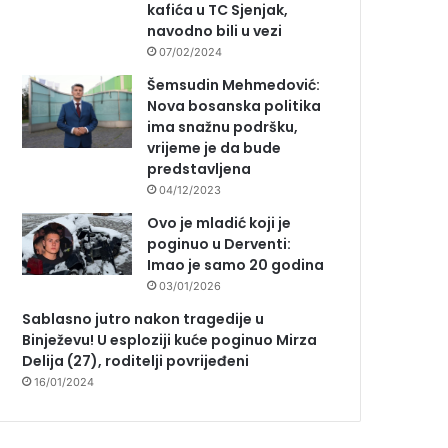
kafića u TC Sjenjak,
navodno bili u vezi
07/02/2024
Šemsudin Mehmedović:
Nova bosanska politika
ima snažnu podršku,
vrijeme je da bude
predstavljena
04/12/2023
Ovo je mladić koji je
poginuo u Derventi:
Imao je samo 20 godina
03/01/2026
Sablasno jutro nakon tragedije u
Binježevu! U esploziji kuće poginuo Mirza
Delija (27), roditelji povrijeđeni
16/01/2024