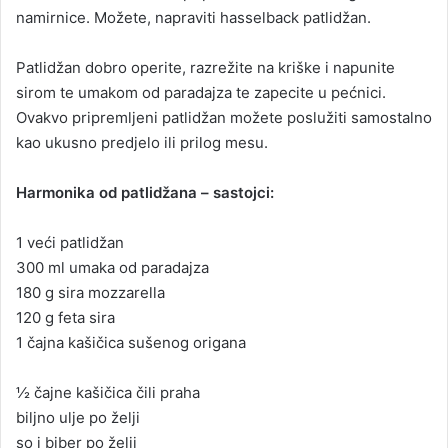
namirnice. Možete, napraviti hasselback patlidžan.
Patlidžan dobro operite, razrežite na kriške i napunite
sirom te umakom od paradajza te zapecite u pećnici.
Ovakvo pripremljeni patlidžan možete poslužiti samostalno
kao ukusno predjelo ili prilog mesu.
Harmonika od patlidžana – sastojci:
1 veći patlidžan
300 ml umaka od paradajza
180 g sira mozzarella
120 g feta sira
1 čajna kašičica sušenog origana
½ čajne kašičica čili praha
biljno ulje po želji
so i biber po želji