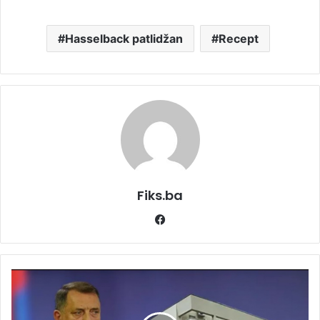
Hasselback patlidžan
Recept
Fiks.ba
Facebook
Hrvatski
mediji:
Gdje