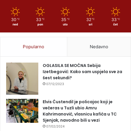
30
33
35
32
33
℃
℃
℃
℃
℃
ned
pon
uto
sri
čet
Popularno
Nedavno
OGLASILA SE MOĆNA Sebija
Izetbegović: Kako sam uspjela sve za
šest sekundi?
07/12/2023
Elvis Ćustendil je policajac koji je
večeras u Tuzli ubio Amru
Kahrimanović, vlasnicu kafića u TC
Sjenjak, navodno bili u vezi
07/02/2024