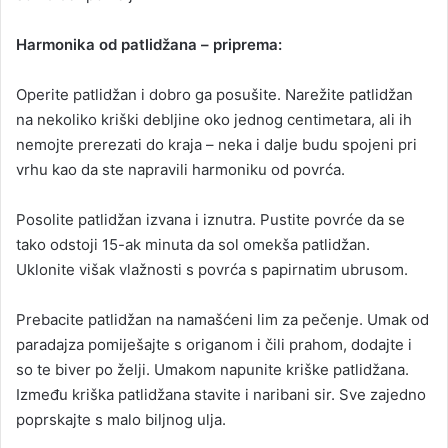
Harmonika od patlidžana – priprema:
Operite patlidžan i dobro ga posušite. Narežite patlidžan
na nekoliko kriški debljine oko jednog centimetara, ali ih
nemojte prerezati do kraja – neka i dalje budu spojeni pri
vrhu kao da ste napravili harmoniku od povrća.
Posolite patlidžan izvana i iznutra. Pustite povrće da se
tako odstoji 15-ak minuta da sol omekša patlidžan.
Uklonite višak vlažnosti s povrća s papirnatim ubrusom.
Prebacite patlidžan na namašćeni lim za pečenje. Umak od
paradajza pomiješajte s origanom i čili prahom, dodajte i
so te biver po želji. Umakom napunite kriške patlidžana.
Između kriška patlidžana stavite i naribani sir. Sve zajedno
poprskajte s malo biljnog ulja.