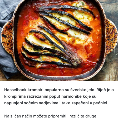
Hasselback krompiri popularno su švedsko jelo. Riječ je o
krompirima razrezanim poput harmonike koje su
napunjeni sočnim nadjevima i tako zapečeni u pećnici.
Na sličan način možete pripremiti i različite druge