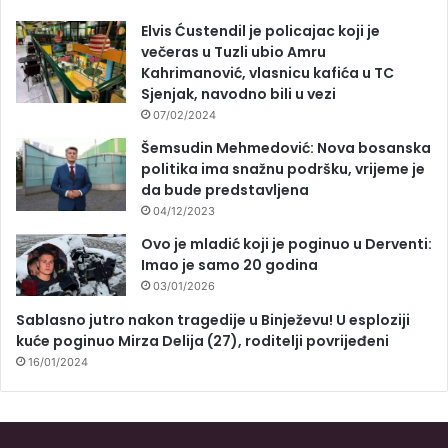
Elvis Ćustendil je policajac koji je
večeras u Tuzli ubio Amru
Kahrimanović, vlasnicu kafića u TC
Sjenjak, navodno bili u vezi
07/02/2024
Šemsudin Mehmedović: Nova bosanska
politika ima snažnu podršku, vrijeme je
da bude predstavljena
04/12/2023
Ovo je mladić koji je poginuo u Derventi:
Imao je samo 20 godina
03/01/2026
Sablasno jutro nakon tragedije u Binježevu! U esploziji
kuće poginuo Mirza Delija (27), roditelji povrijeđeni
16/01/2024