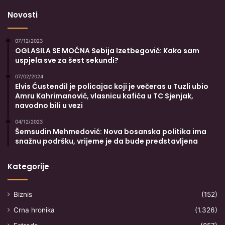
Novosti
07/12/2023
OGLASILA SE MOĆNA Sebija Izetbegović: Kako sam
uspjela sve za šest sekundi?
07/02/2024
Elvis Ćustendil je policajac koji je večeras u Tuzli ubio
Amru Kahrimanović, vlasnicu kafića u TC Sjenjak,
navodno bili u vezi
04/12/2023
Šemsudin Mehmedović: Nova bosanska politika ima
snažnu podršku, vrijeme je da bude predstavljena
Kategorije
Biznis
(152)
Crna hronika
(1.326)