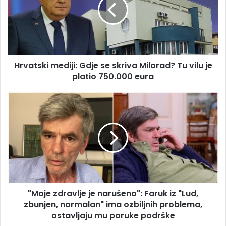
se
skriva
Milorad?
Tu
vilu
je
Hrvatski mediji: Gdje se skriva Milorad? Tu vilu je
platio
750.000
platio 750.000 eura
eura
"Moje
zdravlje
je
narušeno":
Faruk
iz
"Lud,
zbunjen,
normalan"
"Moje zdravlje je narušeno": Faruk iz "Lud,
ima
ozbiljnih
zbunjen, normalan" ima ozbiljnih problema,
problema,
ostavljaju mu poruke podrške
ostavljaju