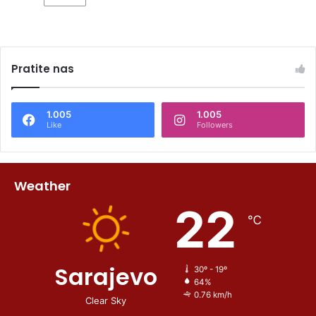
Pratite nas
1.005
1.005
Like
Followers
Weather
22
℃
Sarajevo
30º - 19º
64%
0.76 km/h
Clear Sky