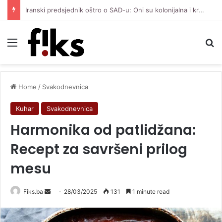
Iranski predsjednik oštro o SAD-u: Oni su kolonijalna i kriminalna država, natjerali smo ih na diplomatiju
Menu
Se
Home
/
Svakodnevnica
Kuhar
Svakodnevnica
Harmonika od patlidžana:
Recept za savršeni prilog
mesu
Send
Fiks.ba
28/03/2025
131
1 minute read
an
email