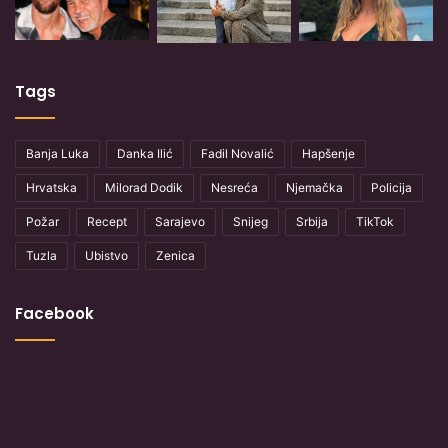
Tags
Banja Luka
Danka Ilić
Fadil Novalić
Hapšenje
Hrvatska
Milorad Dodik
Nesreća
Njemačka
Policija
Požar
Recept
Sarajevo
Snijeg
Srbija
TikTok
Tuzla
Ubistvo
Zenica
Facebook