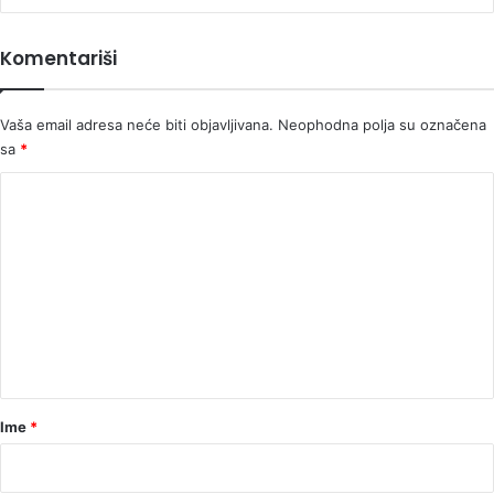
mu
poruke
Komentariši
podrške
Vaša email adresa neće biti objavljivana.
Neophodna polja su označena
sa
*
K
o
m
e
n
t
a
r
Ime
*
*