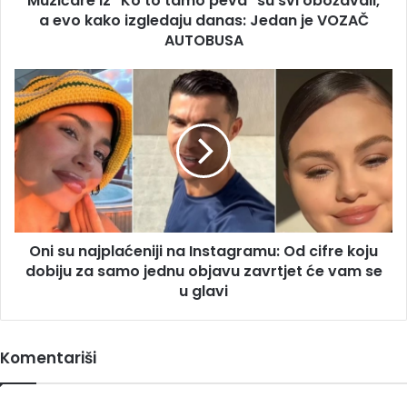
Muzičare iz "Ko to tamo peva" su svi obožavali,
evo
a evo kako izgledaju danas: Jedan je VOZAČ
kako
AUTOBUSA
izgledaju
danas:
Oni
Jedan
su
je
najplaćeniji
VOZAČ
na
AUTOBUSA
Instagramu:
Od
cifre
koju
dobiju
Oni su najplaćeniji na Instagramu: Od cifre koju
za
samo
dobiju za samo jednu objavu zavrtjet će vam se
jednu
u glavi
objavu
zavrtjet
će
Komentariši
vam
se
u