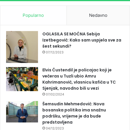
Popularno
Nedavno
OGLASILA SE MOĆNA Sebija
Izetbegović: Kako sam uspjela sve za
šest sekundi?
07/12/2023
Elvis Ćustendil je policajac koji je
večeras u Tuzli ubio Amru
Kahrimanović, vlasnicu kafića u TC
Sjenjak, navodno bili u vezi
07/02/2024
Šemsudin Mehmedović: Nova
bosanska politika ima snažnu
podršku, vrijeme je da bude
predstavljena
04/12/2023