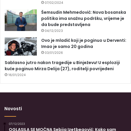
07/02/2024
Šemsudin Mehmedović: Nova bosanska
politika ima snažnu podršku, vrijeme je
da bude predstavljena
04/12/2023
Ovo je mladić koji je poginuo u Derventi:
Imao je samo 20 godina
03/01/2026
Sablasno jutro nakon tragedije u Binježevu! U esploziji
kuće poginuo Mirza Delija (27), roditelji povrijeđeni
16/01/2024
Novosti
07/12/2023
OGLASILA SE MOĆNA Sebija Izetbegović: Kako sam