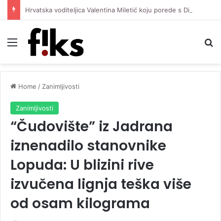
Hrvatska voditeljica Valentina Miletić koju porede s Dilettom Leotom oduševila pozirajući u bikiniju
Menu
Se
Home
/
Zanimljivosti
Zanimljivosti
“Čudovište” iz Jadrana
iznenadilo stanovnike
Lopuda: U blizini rive
izvučena lignja teška više
od osam kilograma