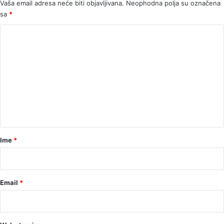
Vaša email adresa neće biti objavljivana.
Neophodna polja su označena
glavi
sa
*
K
o
m
e
n
t
a
r
Ime
*
*
Email
*