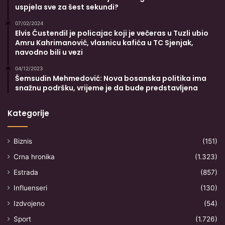
uspjela sve za šest sekundi?
07/02/2024
Elvis Ćustendil je policajac koji je večeras u Tuzli ubio
Amru Kahrimanović, vlasnicu kafića u TC Sjenjak,
navodno bili u vezi
04/12/2023
Šemsudin Mehmedović: Nova bosanska politika ima
snažnu podršku, vrijeme je da bude predstavljena
Kategorije
Biznis
(151)
Crna hronika
(1.323)
Estrada
(857)
Influenseri
(130)
Izdvojeno
(54)
Sport
(1.726)