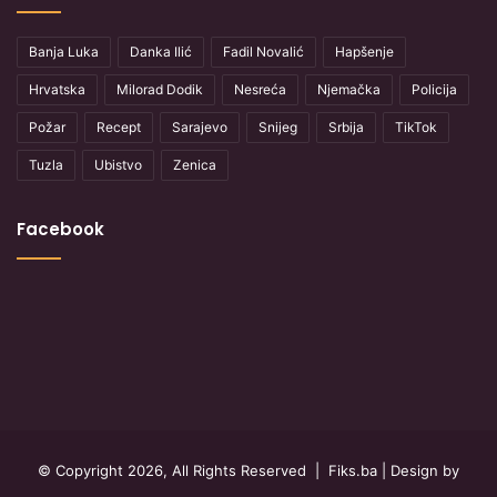
Banja Luka
Danka Ilić
Fadil Novalić
Hapšenje
Hrvatska
Milorad Dodik
Nesreća
Njemačka
Policija
Požar
Recept
Sarajevo
Snijeg
Srbija
TikTok
Tuzla
Ubistvo
Zenica
Facebook
© Copyright 2026, All Rights Reserved |
Fiks.ba
| Design by