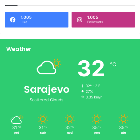
1.005
1.005
Like
Followers
Weather
32
℃
Sarajevo
32º - 21º
27%
3.35 km/h
Scattered Clouds
31
31
32
35
35
℃
℃
℃
℃
℃
pet
sub
ned
pon
uto