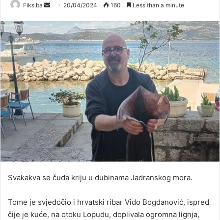
Send
Fiks.ba
20/04/2024
160
Less than a minute
an
email
Svakakva se čuda kriju u dubinama Jadranskog mora.
Tome je svjedočio i hrvatski ribar Vido Bogdanović, ispred
čije je kuće, na otoku Lopudu, doplivala ogromna lignja,