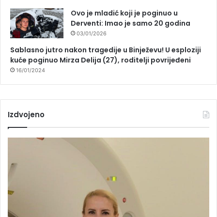
Ovo je mladić koji je poginuo u
Derventi: Imao je samo 20 godina
03/01/2026
Sablasno jutro nakon tragedije u Binježevu! U esploziji
kuće poginuo Mirza Delija (27), roditelji povrijeđeni
16/01/2024
Izdvojeno