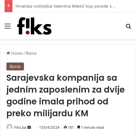
Hrvatska voditeljica Valentina Miletić koju porede s Dilettom Leotom oduševila pozirajući u bikiniju
Menu
Se
Home
/
Biznis
Biznis
Sarajevska kompanija sa
jednim zaposlenim za dvije
godine imala prihod od
preko milijardu KM
Send
Fiks.ba
13/04/2024
161
1 minute read
an