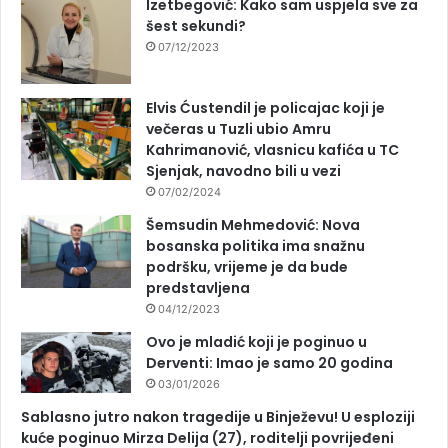
Izetbegović: Kako sam uspjela sve za
šest sekundi?
07/12/2023
Elvis Ćustendil je policajac koji je
večeras u Tuzli ubio Amru
Kahrimanović, vlasnicu kafića u TC
Sjenjak, navodno bili u vezi
07/02/2024
Šemsudin Mehmedović: Nova
bosanska politika ima snažnu
podršku, vrijeme je da bude
predstavljena
04/12/2023
Ovo je mladić koji je poginuo u
Derventi: Imao je samo 20 godina
03/01/2026
Sablasno jutro nakon tragedije u Binježevu! U esploziji
kuće poginuo Mirza Delija (27), roditelji povrijeđeni