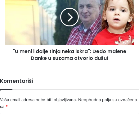
i
dalje
tinja
neka
iskra":
Dedo
malene
"U meni i dalje tinja neka iskra": Dedo malene
Danke
u
Danke u suzama otvorio dušu!
suzama
otvorio
dušu!
Komentariši
Vaša email adresa neće biti objavljivana.
Neophodna polja su označena
sa
*
K
o
m