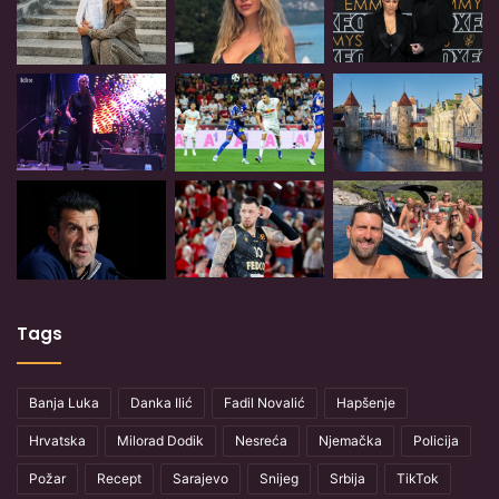
Tags
Banja Luka
Danka Ilić
Fadil Novalić
Hapšenje
Hrvatska
Milorad Dodik
Nesreća
Njemačka
Policija
Požar
Recept
Sarajevo
Snijeg
Srbija
TikTok