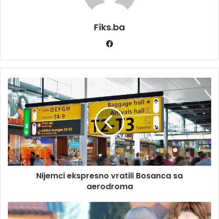
Fiks.ba
Facebook
Nijemci
ekspresno
vratili
Bosanca
sa
aerodroma
Nijemci ekspresno vratili Bosanca sa
aerodroma
"U
meni