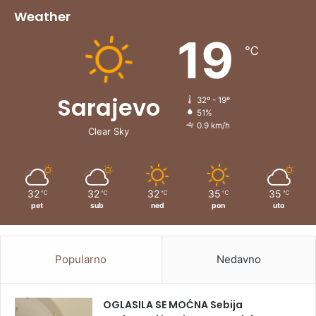
Weather
19
℃
Sarajevo
32º - 19º
51%
0.9 km/h
Clear Sky
32
32
32
35
35
℃
℃
℃
℃
℃
pet
sub
ned
pon
uto
Popularno
Nedavno
OGLASILA SE MOĆNA Sebija