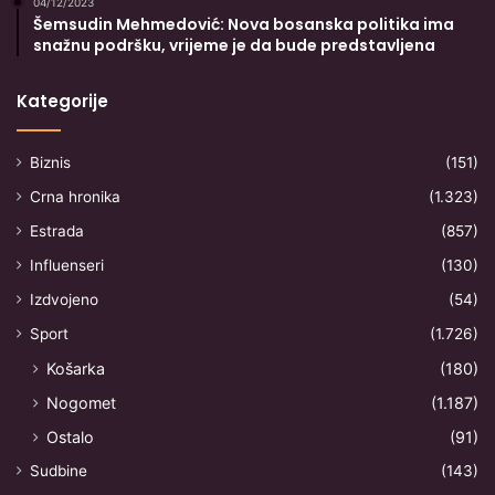
04/12/2023
Šemsudin Mehmedović: Nova bosanska politika ima
snažnu podršku, vrijeme je da bude predstavljena
Kategorije
Biznis
(151)
Crna hronika
(1.323)
Estrada
(857)
Influenseri
(130)
Izdvojeno
(54)
Sport
(1.726)
Košarka
(180)
Nogomet
(1.187)
Ostalo
(91)
Sudbine
(143)