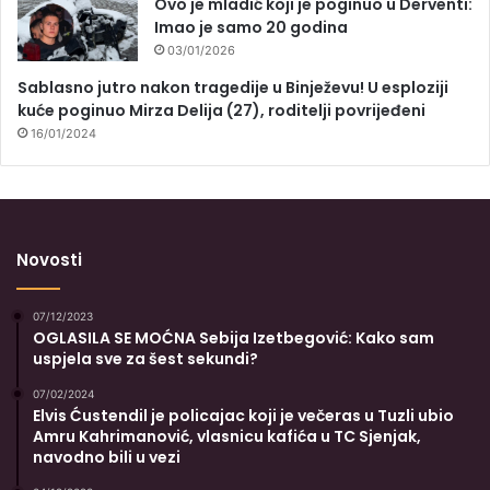
Ovo je mladić koji je poginuo u Derventi:
Imao je samo 20 godina
03/01/2026
Sablasno jutro nakon tragedije u Binježevu! U esploziji
kuće poginuo Mirza Delija (27), roditelji povrijeđeni
16/01/2024
Novosti
07/12/2023
OGLASILA SE MOĆNA Sebija Izetbegović: Kako sam
uspjela sve za šest sekundi?
07/02/2024
Elvis Ćustendil je policajac koji je večeras u Tuzli ubio
Amru Kahrimanović, vlasnicu kafića u TC Sjenjak,
navodno bili u vezi