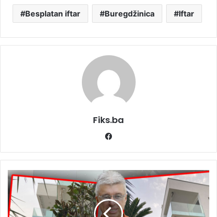
Besplatan iftar
Buregdžinica
Iftar
Fiks.ba
Facebook
Uživa
kao
grof:
Saša
Popović