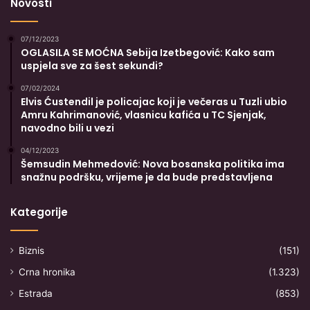
Novosti
07/12/2023
OGLASILA SE MOĆNA Sebija Izetbegović: Kako sam
uspjela sve za šest sekundi?
07/02/2024
Elvis Ćustendil je policajac koji je večeras u Tuzli ubio
Amru Kahrimanović, vlasnicu kafića u TC Sjenjak,
navodno bili u vezi
04/12/2023
Šemsudin Mehmedović: Nova bosanska politika ima
snažnu podršku, vrijeme je da bude predstavljena
Kategorije
Biznis
(151)
Crna hronika
(1.323)
Estrada
(853)