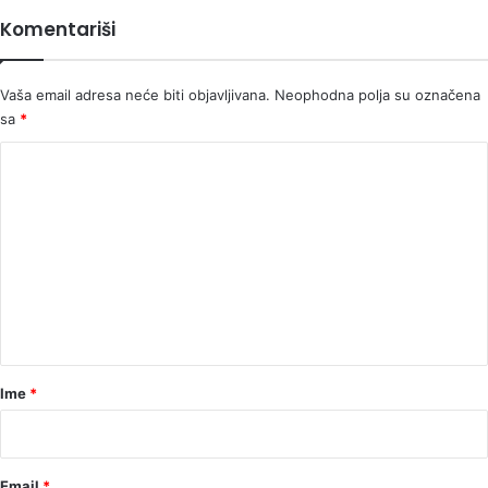
Komentariši
Vaša email adresa neće biti objavljivana.
Neophodna polja su označena
sa
*
K
o
m
e
n
t
a
r
Ime
*
*
Email
*