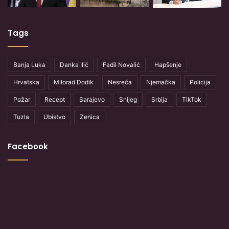
Tags
Banja Luka
Danka Ilić
Fadil Novalić
Hapšenje
Hrvatska
Milorad Dodik
Nesreća
Njemačka
Policija
Požar
Recept
Sarajevo
Snijeg
Srbija
TikTok
Tuzla
Ubistvo
Zenica
Facebook