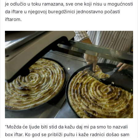
je odlučio u toku ramazana, sve one koji nisu u mogućnosti
da iftare u njegovoj buregdžinici jednostavno počasti
iftarom.
“Možda će ljude biti stid da kažu daj mi pa smo to nazvali
box iftar. Ko god se približi pultu i kaže radnici došao sam