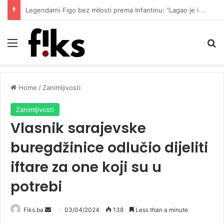
Legendarni Figo bez milosti prema Infantinu: “Lagao je i ukaljao funkciju, sada mora otići”
Menu
Se
Home
/
Zanimljivosti
Zanimljivosti
Vlasnik sarajevske
buregdžinice odlučio dijeliti
iftare za one koji su u
potrebi
Send
Fiks.ba
03/04/2024
138
Less than a minute
an