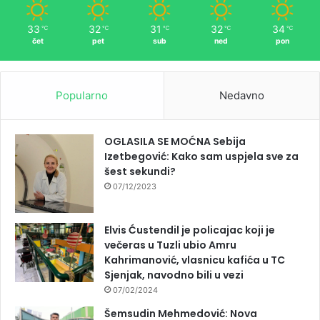
33
32
31
32
34
℃
℃
℃
℃
℃
čet
pet
sub
ned
pon
Popularno
Nedavno
OGLASILA SE MOĆNA Sebija
Izetbegović: Kako sam uspjela sve za
šest sekundi?
07/12/2023
Elvis Ćustendil je policajac koji je
večeras u Tuzli ubio Amru
Kahrimanović, vlasnicu kafića u TC
Sjenjak, navodno bili u vezi
07/02/2024
Šemsudin Mehmedović: Nova