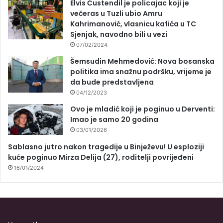
Elvis Ćustendil je policajac koji je
večeras u Tuzli ubio Amru
Kahrimanović, vlasnicu kafića u TC
Sjenjak, navodno bili u vezi
07/02/2024
Šemsudin Mehmedović: Nova bosanska
politika ima snažnu podršku, vrijeme je
da bude predstavljena
04/12/2023
Ovo je mladić koji je poginuo u Derventi:
Imao je samo 20 godina
03/01/2026
Sablasno jutro nakon tragedije u Binježevu! U esploziji
kuće poginuo Mirza Delija (27), roditelji povrijeđeni
16/01/2024