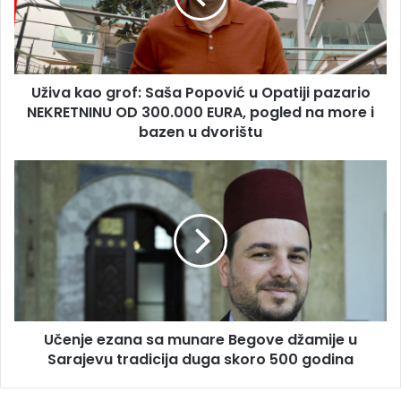
u
Opatiji
pazario
NEKRETNINU
Uživa kao grof: Saša Popović u Opatiji pazario
OD
300.000
NEKRETNINU OD 300.000 EURA, pogled na more i
EURA,
bazen u dvorištu
pogled
na
Učenje
more
ezana
i
sa
bazen
munare
u
Begove
dvorištu
džamije
u
Sarajevu
tradicija
Učenje ezana sa munare Begove džamije u
duga
skoro
Sarajevu tradicija duga skoro 500 godina
500
godina