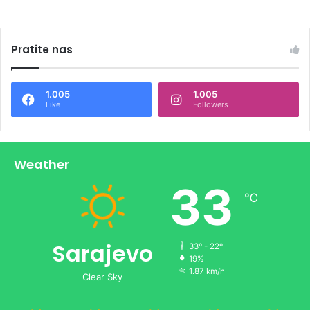
Pratite nas
1.005
1.005
Like
Followers
Weather
33
℃
Sarajevo
33º - 22º
19%
1.87 km/h
Clear Sky