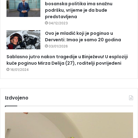
bosanska politika ima snažnu
podršku, vrijeme je da bude
predstavljena
04/12/2023
Ovo je mladić koji je poginuo u
Derventi: Imao je samo 20 godina
03/01/2026
Sablasno jutro nakon tragedije u Binježevu! U esploziji
kuće poginuo Mirza Delija (27), roditelji povrijeđeni
16/01/2024
Izdvojeno