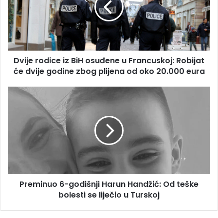
osuđene
u
Francuskoj:
Robijat
će
Dvije rodice iz BiH osuđene u Francuskoj: Robijat
dvije
godine
će dvije godine zbog plijena od oko 20.000 eura
zbog
plijena
Preminuo
od
6-
oko
godišnji
20.000
Harun
eura
Handžić:
Od
teške
bolesti
se
Preminuo 6-godišnji Harun Handžić: Od teške
liječio
u
bolesti se liječio u Turskoj
Turskoj