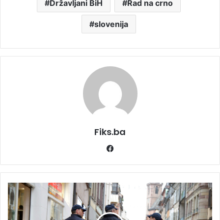
Državljani BiH
Rad na crno
slovenija
Fiks.ba
Facebook
Dvije
rodice
iz
BiH