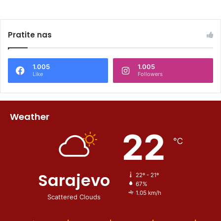
Pratite nas
1.005
1.005
Like
Followers
Weather
22
℃
Sarajevo
22º - 21º
67%
1.05 km/h
Scattered Clouds