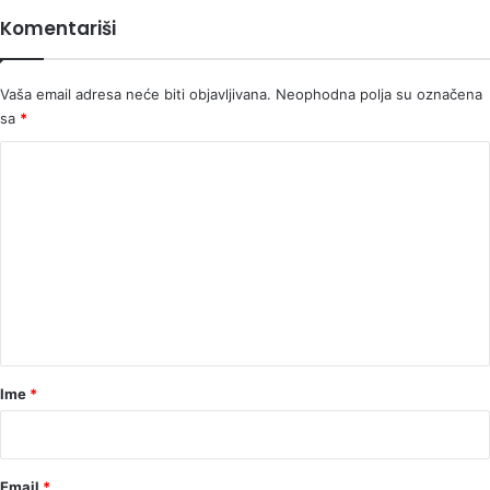
Komentariši
Vaša email adresa neće biti objavljivana.
Neophodna polja su označena
sa
*
K
o
m
e
n
t
a
r
Ime
*
*
Email
*