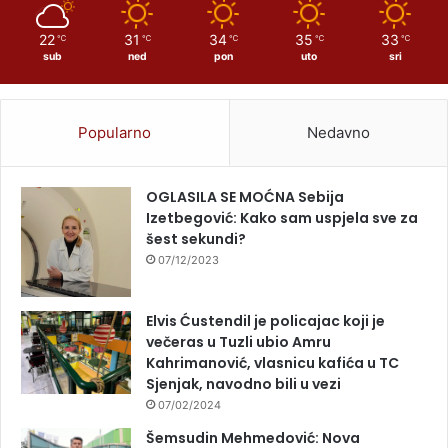
22
31
34
35
33
℃
℃
℃
℃
℃
sub
ned
pon
uto
sri
Popularno
Nedavno
OGLASILA SE MOĆNA Sebija
Izetbegović: Kako sam uspjela sve za
šest sekundi?
07/12/2023
Elvis Ćustendil je policajac koji je
večeras u Tuzli ubio Amru
Kahrimanović, vlasnicu kafića u TC
Sjenjak, navodno bili u vezi
07/02/2024
Šemsudin Mehmedović: Nova