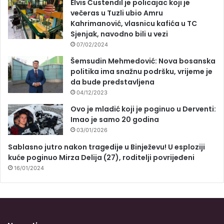
Elvis Ćustendil je policajac koji je
večeras u Tuzli ubio Amru
Kahrimanović, vlasnicu kafića u TC
Sjenjak, navodno bili u vezi
07/02/2024
Šemsudin Mehmedović: Nova bosanska
politika ima snažnu podršku, vrijeme je
da bude predstavljena
04/12/2023
Ovo je mladić koji je poginuo u Derventi:
Imao je samo 20 godina
03/01/2026
Sablasno jutro nakon tragedije u Binježevu! U esploziji
kuće poginuo Mirza Delija (27), roditelji povrijeđeni
16/01/2024