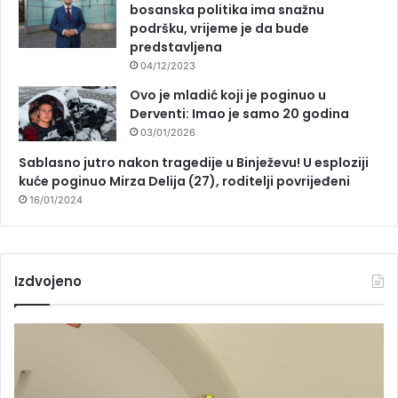
bosanska politika ima snažnu
podršku, vrijeme je da bude
predstavljena
04/12/2023
Ovo je mladić koji je poginuo u
Derventi: Imao je samo 20 godina
03/01/2026
Sablasno jutro nakon tragedije u Binježevu! U esploziji
kuće poginuo Mirza Delija (27), roditelji povrijeđeni
16/01/2024
Izdvojeno