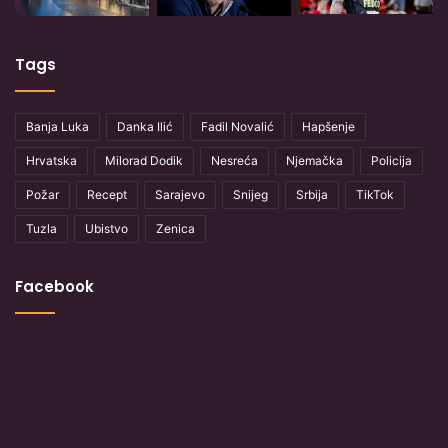
Tags
Banja Luka
Danka Ilić
Fadil Novalić
Hapšenje
Hrvatska
Milorad Dodik
Nesreća
Njemačka
Policija
Požar
Recept
Sarajevo
Snijeg
Srbija
TikTok
Tuzla
Ubistvo
Zenica
Facebook