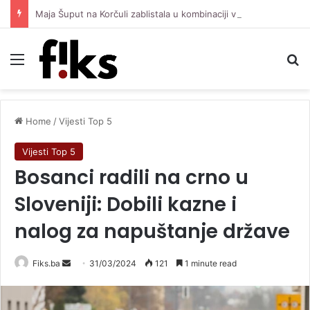
Maja Šuput na Korčuli zablistala u kombinaciji vrijednoj oko 3.500 eura
Menu
Se
Home
/
Vijesti Top 5
Vijesti Top 5
Bosanci radili na crno u
Sloveniji: Dobili kazne i
nalog za napuštanje države
Send
Fiks.ba
31/03/2024
121
1 minute read
an
email