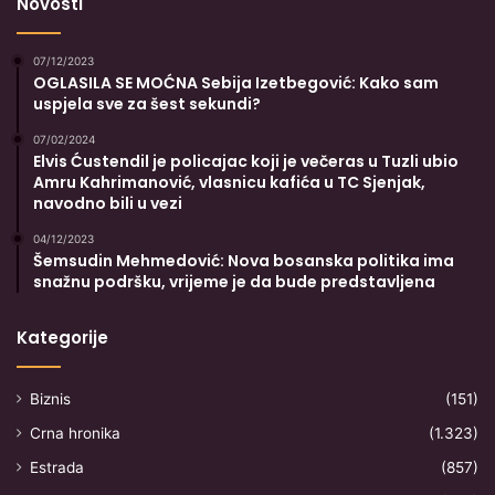
Novosti
07/12/2023
OGLASILA SE MOĆNA Sebija Izetbegović: Kako sam
uspjela sve za šest sekundi?
07/02/2024
Elvis Ćustendil je policajac koji je večeras u Tuzli ubio
Amru Kahrimanović, vlasnicu kafića u TC Sjenjak,
navodno bili u vezi
04/12/2023
Šemsudin Mehmedović: Nova bosanska politika ima
snažnu podršku, vrijeme je da bude predstavljena
Kategorije
Biznis
(151)
Crna hronika
(1.323)
Estrada
(857)