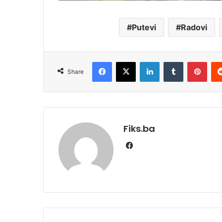
Putevi
Radovi
Facebook
X
LinkedIn
Tumblr
Pint
Share
Fiks.ba
Facebook