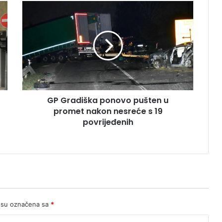
GP
Gradiška
ponovo
pušten
u
promet
nakon
nesreće
s
GP Gradiška ponovo pušten u
19
povrijeđenih
promet nakon nesreće s 19
povrijeđenih
 su označena sa
*