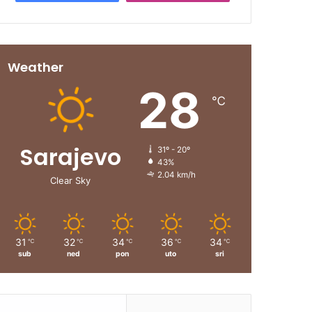
Weather
28
℃
Sarajevo
31º - 20º
43%
2.04 km/h
Clear Sky
31
32
34
36
34
℃
℃
℃
℃
℃
sub
ned
pon
uto
sri