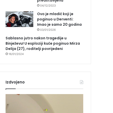
predstavljena
04/12/2023
Ovo je mladić koji je
poginuo u Derventi:
Imao je samo 20 godina
03/01/2026
Sablasno jutro nakon tragedije u
Binježevu! U esploziji kuće poginuo Mirza
Delija (27), roditelji povrijeđeni
16/01/2024
Izdvojeno