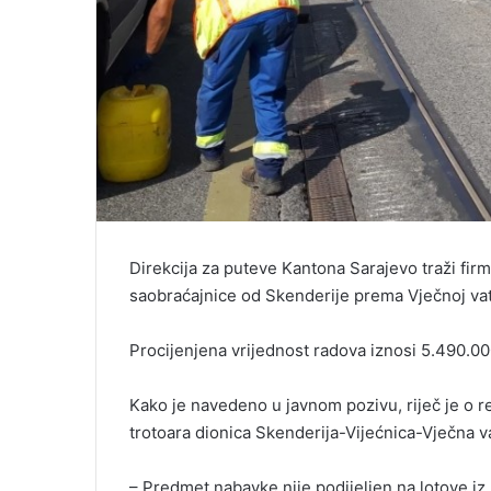
Direkcija za puteve Kantona Sarajevo traži fir
saobraćajnice od Skenderije prema Vječnoj vatri
Procijenjena vrijednost radova iznosi 5.490
Kako je navedeno u javnom pozivu, riječ je o reha
trotoara dionica Skenderija-Vijećnica-Vječna v
– Predmet nabavke nije podijeljen na lotove i