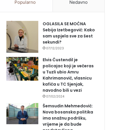
Popularno
Nedavno
OGLASILA SE MOĆNA
Sebija Izetbegović: Kako
sam uspjela sve za šest
sekundi?
07/12/2023
Elvis Ćustendil je
policajac koji je večeras
u Tuzli ubio Amru
Kahrimanović, vlasnicu
kafića u TC Sjenjak,
navodno bili u vezi
07/02/2024
Šemsudin Mehmedović:
Nova bosanska politika
ima snažnu podršku,
vrijeme je da bude