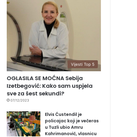
Vijesti Top 5
OGLASILA SE MOĆNA Sebija
Izetbegović: Kako sam uspjela
sve za šest sekundi?
07/12/2023
Elvis Ćustendil je
policajac koji je večeras
u Tuzli ubio Amru
Kahrimanović, vlasnicu