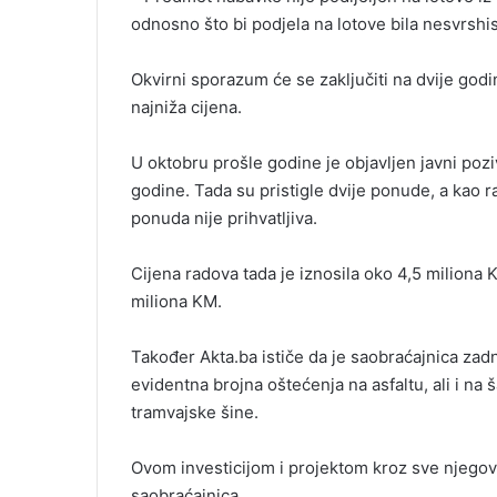
odnosno što bi podjela na lotove bila nesvrshi
Okvirni sporazum će se zaključiti na dvije god
najniža cijena.
U oktobru prošle godine je objavljen javni poziv
godine. Tada su pristigle dvije ponude, a kao 
ponuda nije prihvatljiva.
Cijena radova tada je iznosila oko 4,5 miliona
miliona KM.
Također Akta.ba ističe da je saobraćajnica zadn
evidentna brojna oštećenja na asfaltu, ali i na
tramvajske šine.
Ovom investicijom i projektom kroz sve njegove 
saobraćajnica.