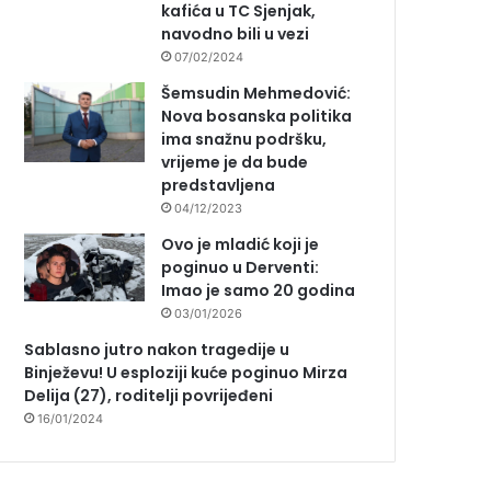
kafića u TC Sjenjak,
navodno bili u vezi
07/02/2024
Šemsudin Mehmedović:
Nova bosanska politika
ima snažnu podršku,
vrijeme je da bude
predstavljena
04/12/2023
Ovo je mladić koji je
poginuo u Derventi:
Imao je samo 20 godina
03/01/2026
Sablasno jutro nakon tragedije u
Binježevu! U esploziji kuće poginuo Mirza
Delija (27), roditelji povrijeđeni
16/01/2024