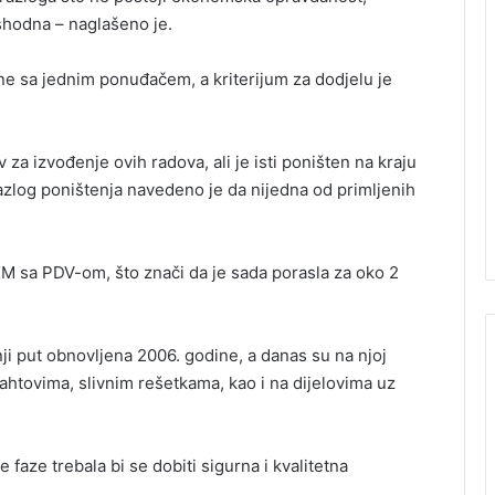
shodna – naglašeno je.
ine sa jednim ponuđačem, a kriterijum za dodjelu je
 za izvođenje ovih radova, ali je isti poništen na kraju
razlog poništenja navedeno je da nijedna od primljenih
 KM sa PDV-om, što znači da je sada porasla za oko 2
ji put obnovljena 2006. godine, a danas su na njoj
 šahtovima, slivnim rešetkama, kao i na dijelovima uz
faze trebala bi se dobiti sigurna i kvalitetna