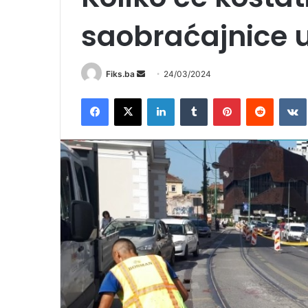
saobraćajnice 
Send
Fiks.ba
24/03/2024
an
Facebook
X
LinkedIn
Tumblr
Pinterest
Reddit
email