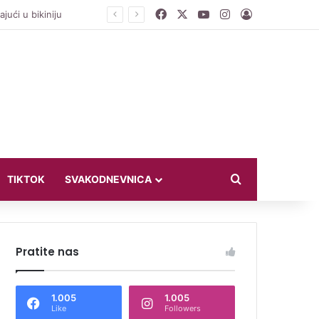
Facebook
X
YouTube
Instagram
Log In
jući u bikiniju
Search for
TIKTOK
SVAKODNEVNICA
Pratite nas
1.005
1.005
Like
Followers