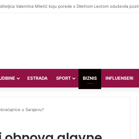
iteljica Valentina Miletić koju porede s Dilettom Leotom oduševila pozira
UDBINE
ESTRADA
SPORT
BIZNIS
INFLUENSERI
obraćajnice u Sarajevu?
ti obnova glavne