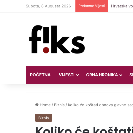
Subota, 8 Augusta 2026
Prelomne Vijesti
Hrvatska vod
POČETNA
VIJESTI
CRNA HRONIKA
S
Home
/
Biznis
/
Koliko će koštati obnova glavne sa
Biznis
Koliko će košta