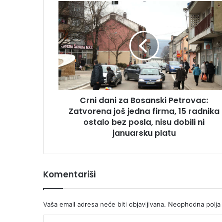
Crni
dani
za
Bosanski
Petrovac:
Zatvorena
još
jedna
firma,
Crni dani za Bosanski Petrovac:
15
radnika
Zatvorena još jedna firma, 15 radnika
ostalo
ostalo bez posla, nisu dobili ni
bez
januarsku platu
posla,
nisu
dobili
ni
Komentariši
januarsku
platu
Vaša email adresa neće biti objavljivana.
Neophodna polja
K