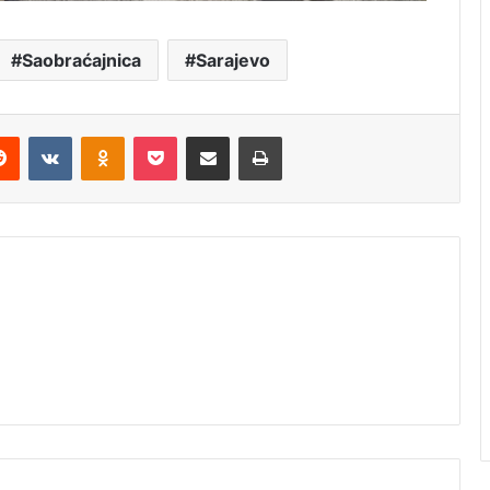
Saobraćajnica
Sarajevo
erest
Reddit
VKontakte
Odnoklassniki
Pocket
Share via Email
Print