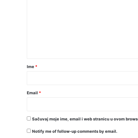
o
m
e
n
t
a
r
Ime
*
*
Email
*
Sačuvaj moje ime, email i web stranicu u ovom brow
Notify me of follow-up comments by email.