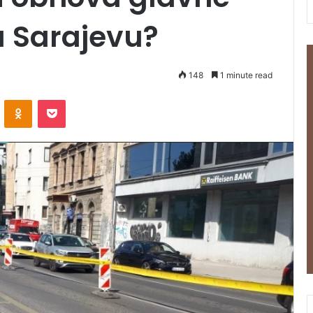
u Sarajevu?
148
1 minute read
VKontakte
Odnoklassniki
Pocket