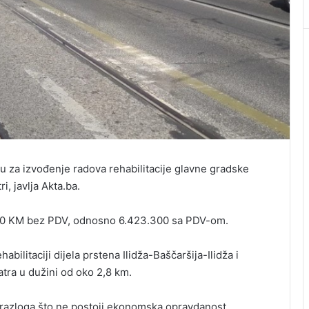
mu za izvođenje radova rehabilitacije glavne gradske
, javlja Akta.ba.
.000 KM bez PDV, odnosno 6.423.300 sa PDV-om.
bilitaciji dijela prstena Ilidža-Baščaršija-Ilidža i
atra u dužini od oko 2,8 km.
z razloga što ne postoji ekonomska opravdanost,