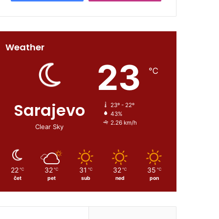
Weather
23
℃
Sarajevo
23º - 22º
43%
2.26 km/h
Clear Sky
22
32
31
32
35
℃
℃
℃
℃
℃
čet
pet
sub
ned
pon