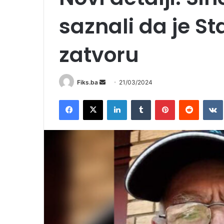
saznali da je St
zatvoru
Send
Fiks.ba
21/03/2024
an
Facebook
X
LinkedIn
Tumblr
Pinterest
Reddit
email