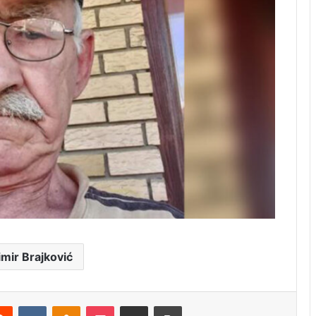
imir Brajković
erest
Reddit
VKontakte
Odnoklassniki
Pocket
Share via Email
Print