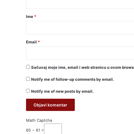
a
r
Ime
*
*
Email
*
Sačuvaj moje ime, email i web stranicu u ovom brow
Notify me of follow-up comments by email.
Notify me of new posts by email.
Math Captcha
65 − 61 =