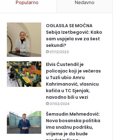
Popularno
Nedavno
OGLASILA SE MOĆNA
Sebija Izetbegović: Kako
sam uspjela sve za šest
sekundi?
07/12/2023
Elvis Ćustendil je
policajac koji je večeras
u Tuzli ubio Amru
Kahrimanović, vlasnicu
kafića u TC Sjenjak,
navodno bili u vezi
07/02/2024
Šemsudin Mehmedović:
Nova bosanska politika
ima snažnu podršku,
vrijeme je da bude