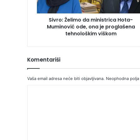
ona
je
Sivro: Želimo da ministrica Hota-
proglašena
tehnološkim
Muminović ode, ona je proglašena
viškom
tehnološkim viškom
Komentariši
Vaša email adresa neće biti objavljivana.
Neophodna polja
K
o
m
e
n
t