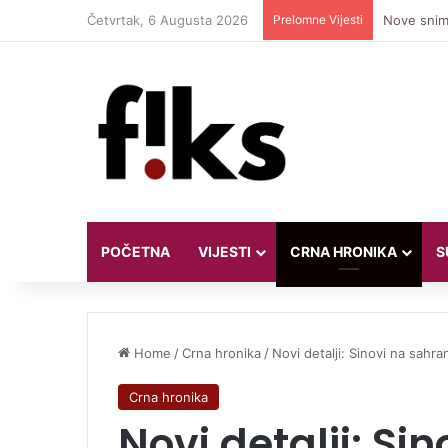
Četvrtak, 6 Augusta 2026
Prelomne Vijesti
Nove snimk
POČETNA
VIJESTI
CRNA HRONIKA
S
Home
/
Crna hronika
/
Novi detalji: Sinovi na sahra
Crna hronika
Novi detalji: Si