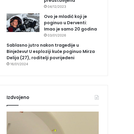
predstavljena
04/12/2023
Ovo je mladić koji je
poginuo u Derventi:
Imao je samo 20 godina
03/01/2026
Sablasno jutro nakon tragedije u
Binježevu! U esploziji kuće poginuo Mirza
Delija (27), roditelji povrijeđeni
16/01/2024
Izdvojeno