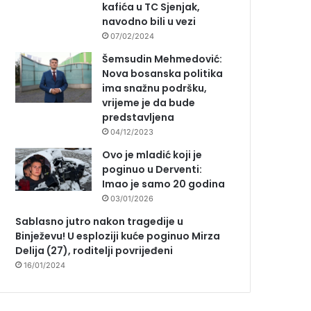
kafića u TC Sjenjak,
navodno bili u vezi
07/02/2024
Šemsudin Mehmedović:
Nova bosanska politika
ima snažnu podršku,
vrijeme je da bude
predstavljena
04/12/2023
Ovo je mladić koji je
poginuo u Derventi:
Imao je samo 20 godina
03/01/2026
Sablasno jutro nakon tragedije u
Binježevu! U esploziji kuće poginuo Mirza
Delija (27), roditelji povrijeđeni
16/01/2024