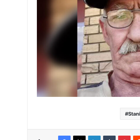
Stan
Facebook
X
LinkedIn
Tumblr
Pint