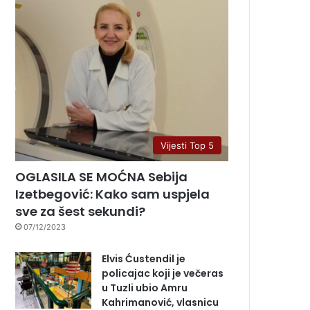
Vijesti Top 5
OGLASILA SE MOĆNA Sebija
Izetbegović: Kako sam uspjela
sve za šest sekundi?
07/12/2023
Elvis Ćustendil je
policajac koji je večeras
u Tuzli ubio Amru
Kahrimanović, vlasnicu