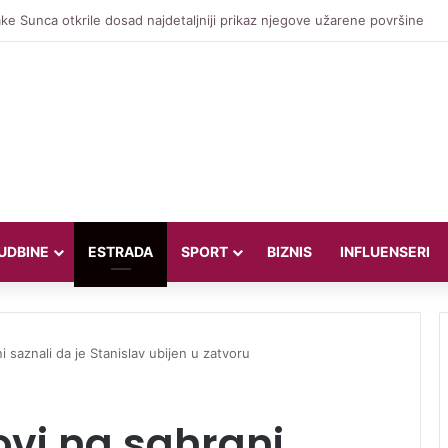
e Sunca otkrile dosad najdetaljniji prikaz njegove užarene površine
UDBINE
ESTRADA
SPORT
BIZNIS
INFLUENSERI
ni saznali da je Stanislav ubijen u zatvoru
novi na sahrani