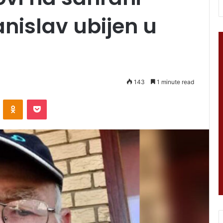
anislav ubijen u
143
1 minute read
VKontakte
Odnoklassniki
Pocket