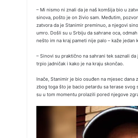
– Mi nismo ni znali da je naš komšija bio u zat
sinova, pošto je on živio sam. Međutim, pozvoni
zatvora da je Stanimir preminuo, a njegovi sinov
umro. Došli su u Srbiju da sahrane oca, odmah
nešto im na kraj pameti nije palo – kaže jedan 
– Sinovi su praktično na sahrani tek saznali da 
trpio jadničak i kako je na kraju skončao.
Inače, Stanimir je bio osuđen na mjesec dana 
zbog toga što je bacio petardu sa terase svog s
su u tom momentu prolazili pored njegove zgr