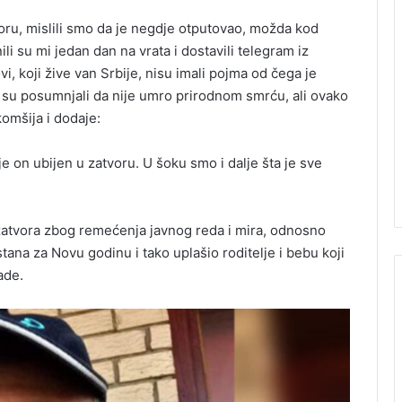
voru, mislili smo da je negdje otputovao, možda kod
li su mi jedan dan na vrata i dostavili telegram iz
i, koji žive van Srbije, nisu imali pojma od čega je
 su posumnjali da nije umro prirodnom smrću, ali ovako
komšija i dodaje:
je on ubijen u zatvoru. U šoku smo i dalje šta je sve
zatvora zbog remećenja javnog reda i mira, odnosno
tana za Novu godinu i tako uplašio roditelje i bebu koji
ade.