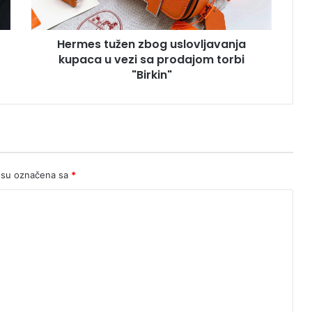
sa
prodajom
Hermes tužen zbog uslovljavanja
torbi
"Birkin"
kupaca u vezi sa prodajom torbi
"Birkin"
 su označena sa
*