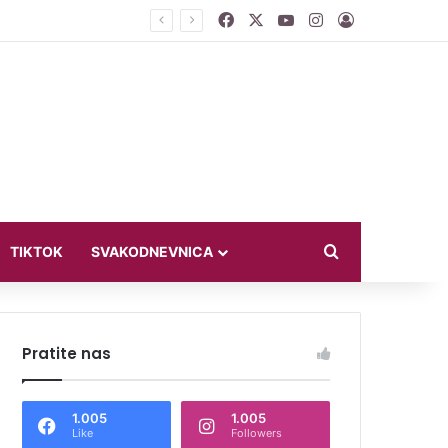
Facebook
X
YouTube
Instagram
Log In
Search for
TIKTOK
SVAKODNEVNICA
Pratite nas
1.005
1.005
Like
Followers