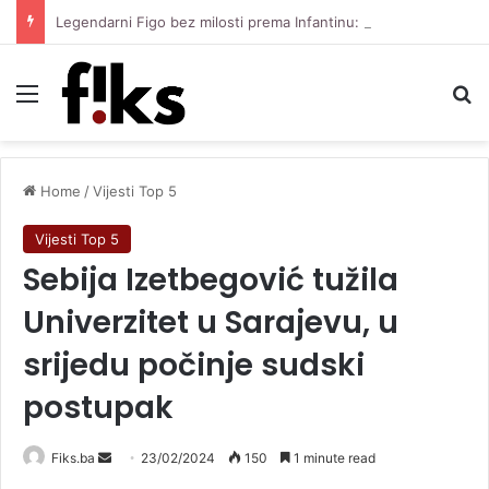
Legendarni Figo bez milosti prema Infantinu: “Lagao je i ukaljao funkciju, sada mora otići”
Menu
Se
Home
/
Vijesti Top 5
Vijesti Top 5
Sebija Izetbegović tužila
Univerzitet u Sarajevu, u
srijedu počinje sudski
postupak
Send
Fiks.ba
23/02/2024
150
1 minute read
an