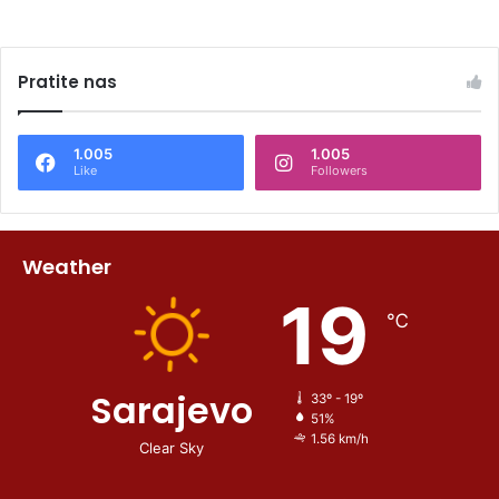
Pratite nas
1.005
1.005
Like
Followers
Weather
19
℃
Sarajevo
33º - 19º
51%
1.56 km/h
Clear Sky