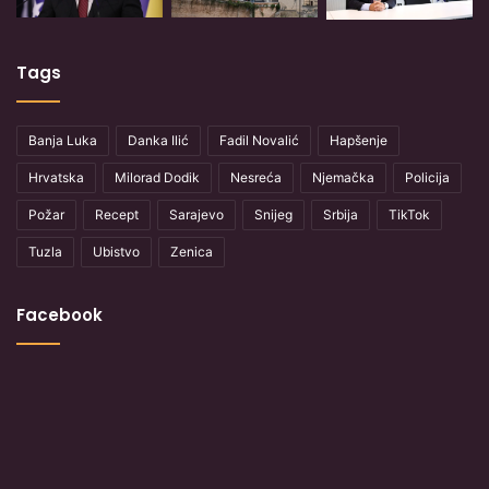
Tags
Banja Luka
Danka Ilić
Fadil Novalić
Hapšenje
Hrvatska
Milorad Dodik
Nesreća
Njemačka
Policija
Požar
Recept
Sarajevo
Snijeg
Srbija
TikTok
Tuzla
Ubistvo
Zenica
Facebook