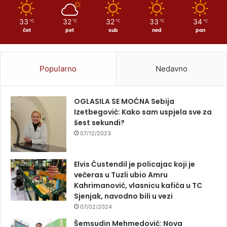
33
32
32
33
34
℃
℃
℃
℃
℃
čet
pet
sub
ned
pon
Popularno
Nedavno
OGLASILA SE MOĆNA Sebija
Izetbegović: Kako sam uspjela sve za
šest sekundi?
07/12/2023
Elvis Ćustendil je policajac koji je
večeras u Tuzli ubio Amru
Kahrimanović, vlasnicu kafića u TC
Sjenjak, navodno bili u vezi
07/02/2024
Šemsudin Mehmedović: Nova