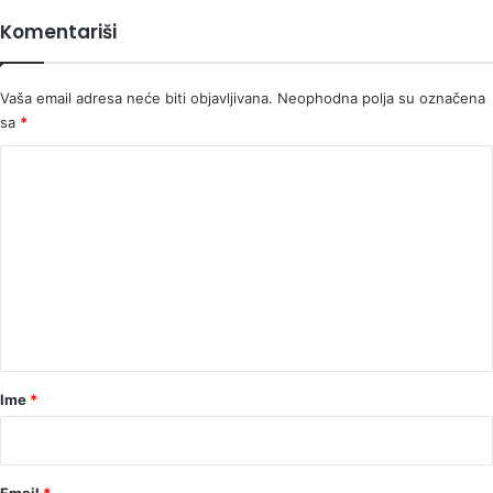
iz
Komentariši
Bijeljine
PRVA
U
Vaša email adresa neće biti objavljivana.
Neophodna polja su označena
RS
sa
*
osumnjičena
za
K
KLEVETU
o
m
e
n
t
a
r
Ime
*
*
Email
*