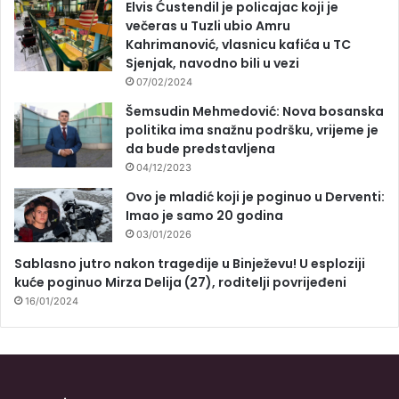
Elvis Ćustendil je policajac koji je
večeras u Tuzli ubio Amru
Kahrimanović, vlasnicu kafića u TC
Sjenjak, navodno bili u vezi
07/02/2024
Šemsudin Mehmedović: Nova bosanska
politika ima snažnu podršku, vrijeme je
da bude predstavljena
04/12/2023
Ovo je mladić koji je poginuo u Derventi:
Imao je samo 20 godina
03/01/2026
Sablasno jutro nakon tragedije u Binježevu! U esploziji
kuće poginuo Mirza Delija (27), roditelji povrijeđeni
16/01/2024