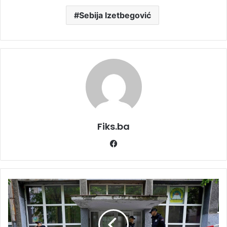
Sebija Izetbegović
Fiks.ba
Facebook
Nova
drama
u
"Ribnikaru",
djeca