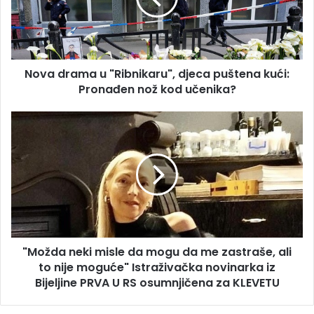
puštena
kući:
Pronađen
nož
Nova drama u "Ribnikaru", djeca puštena kući:
kod
učenika?
Pronađen nož kod učenika?
"Možda
neki
misle
da
mogu
da
me
zastraše,
ali
"Možda neki misle da mogu da me zastraše, ali
to
nije
to nije moguće" Istraživačka novinarka iz
moguće"
Bijeljine PRVA U RS osumnjičena za KLEVETU
Istraživačka
novinarka