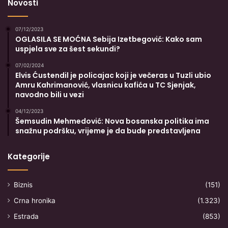
Novosti
07/12/2023
OGLASILA SE MOĆNA Sebija Izetbegović: Kako sam
uspjela sve za šest sekundi?
07/02/2024
Elvis Ćustendil je policajac koji je večeras u Tuzli ubio
Amru Kahrimanović, vlasnicu kafića u TC Sjenjak,
navodno bili u vezi
04/12/2023
Šemsudin Mehmedović: Nova bosanska politika ima
snažnu podršku, vrijeme je da bude predstavljena
Kategorije
Biznis
(151)
Crna hronika
(1.323)
Estrada
(853)