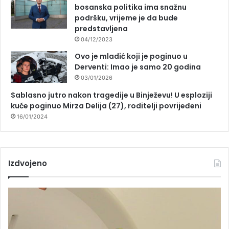
bosanska politika ima snažnu
podršku, vrijeme je da bude
predstavljena
04/12/2023
Ovo je mladić koji je poginuo u
Derventi: Imao je samo 20 godina
03/01/2026
Sablasno jutro nakon tragedije u Binježevu! U esploziji
kuće poginuo Mirza Delija (27), roditelji povrijeđeni
16/01/2024
Izdvojeno