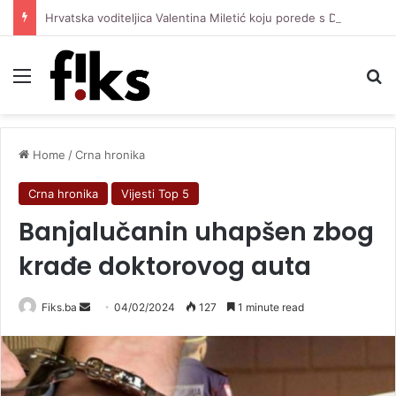
Hrvatska voditeljica Valentina Miletić koju porede s Dilettom Leotom oduševila pozirajući u bikiniju
Menu
Se
Home
/
Crna hronika
Crna hronika
Vijesti Top 5
Banjalučanin uhapšen zbog
krađe doktorovog auta
Send
Fiks.ba
04/02/2024
127
1 minute read
an
email