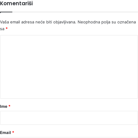
Komentariši
Vaša email adresa neće biti objavljivana.
Neophodna polja su označena
sa
*
K
o
m
e
n
t
a
r
Ime
*
*
Email
*