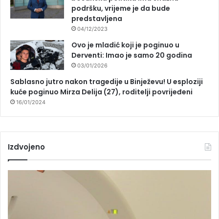
podršku, vrijeme je da bude
predstavljena
04/12/2023
Ovo je mladić koji je poginuo u
Derventi: Imao je samo 20 godina
03/01/2026
Sablasno jutro nakon tragedije u Binježevu! U esploziji
kuće poginuo Mirza Delija (27), roditelji povrijeđeni
16/01/2024
Izdvojeno