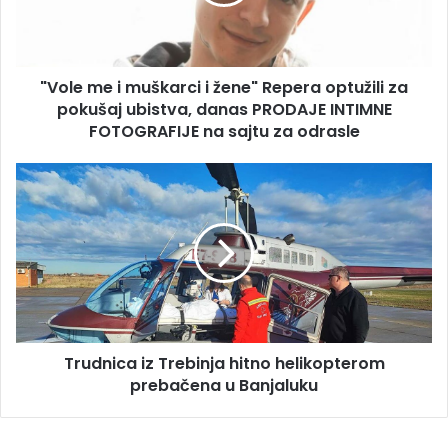
žene"
Repera
optužili
za
"Vole me i muškarci i žene" Repera optužili za
pokušaj
ubistva,
pokušaj ubistva, danas PRODAJE INTIMNE
danas
FOTOGRAFIJE na sajtu za odrasle
PRODAJE
INTIMNE
Trudnica
FOTOGRAFIJE
iz
na
Trebinja
sajtu
hitno
za
helikopterom
odrasle
prebačena
u
Banjaluku
Trudnica iz Trebinja hitno helikopterom
prebačena u Banjaluku