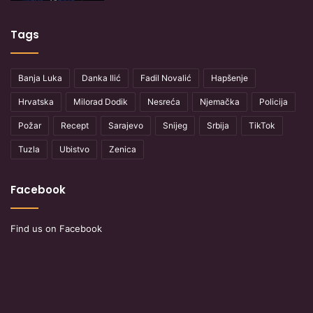
Tags
Banja Luka
Danka Ilić
Fadil Novalić
Hapšenje
Hrvatska
Milorad Dodik
Nesreća
Njemačka
Policija
Požar
Recept
Sarajevo
Snijeg
Srbija
TikTok
Tuzla
Ubistvo
Zenica
Facebook
Find us on Facebook