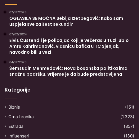
07/12/2023
OGLASILA SE MOĆNA Sebija Izetbegović: Kako sam
uspjela sve za šest sekundi?
07/02/2024
Elvis Ćustendil je policajac koji je večeras u Tuzli ubio
Amru Kahrimanović, vlasnicu kafića u TC Sjenjak,
navodno bili u vezi
04/12/2023
Šemsudin Mehmedović: Nova bosanska politika ima
snažnu podršku, vrijeme je da bude predstavljena
Kategorije
Biznis
(151)
Crna hronika
(1.323)
Estrada
(857)
Influenseri
(130)