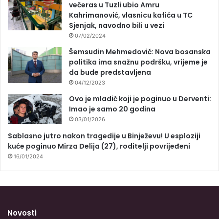
večeras u Tuzli ubio Amru
Kahrimanović, vlasnicu kafića u TC
Sjenjak, navodno bili u vezi
07/02/2024
Šemsudin Mehmedović: Nova bosanska
politika ima snažnu podršku, vrijeme je
da bude predstavljena
04/12/2023
Ovo je mladić koji je poginuo u Derventi:
Imao je samo 20 godina
03/01/2026
Sablasno jutro nakon tragedije u Binježevu! U esploziji
kuće poginuo Mirza Delija (27), roditelji povrijeđeni
16/01/2024
Novosti