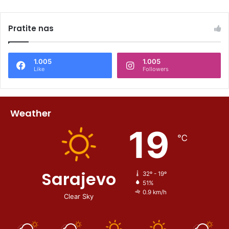
Pratite nas
1.005
1.005
Like
Followers
Weather
19
℃
Sarajevo
32º - 19º
51%
0.9 km/h
Clear Sky