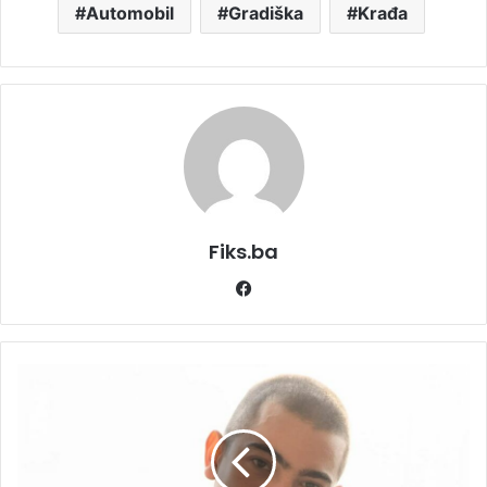
Automobil
Gradiška
Krađa
Fiks.ba
Facebook
"Vole
me
i
muškarci
i