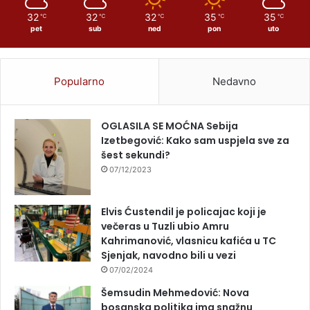
32
32
32
35
35
℃
℃
℃
℃
℃
pet
sub
ned
pon
uto
Popularno
Nedavno
OGLASILA SE MOĆNA Sebija
Izetbegović: Kako sam uspjela sve za
šest sekundi?
07/12/2023
Elvis Ćustendil je policajac koji je
večeras u Tuzli ubio Amru
Kahrimanović, vlasnicu kafića u TC
Sjenjak, navodno bili u vezi
07/02/2024
Šemsudin Mehmedović: Nova
bosanska politika ima snažnu