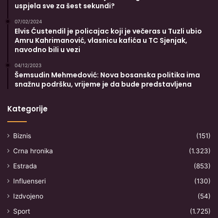
uspjela sve za šest sekundi?
07/02/2024
Elvis Ćustendil je policajac koji je večeras u Tuzli ubio
Amru Kahrimanović, vlasnicu kafića u TC Sjenjak,
navodno bili u vezi
04/12/2023
Šemsudin Mehmedović: Nova bosanska politika ima
snažnu podršku, vrijeme je da bude predstavljena
Kategorije
Biznis
(151)
Crna hronika
(1.323)
Estrada
(853)
Influenseri
(130)
Izdvojeno
(54)
Sport
(1.725)