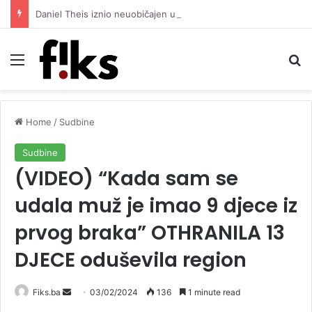
Daniel Theis iznio neuobičajen uslov za potpis s Maccabijem, tražio je privatnog šetača za svog psa
Menu
Se
Home
/
Sudbine
Sudbine
(VIDEO) “Kada sam se
udala muž je imao 9 djece iz
prvog braka” OTHRANILA 13
DJECE oduševila region
Send
Fiks.ba
03/02/2024
136
1 minute read
an