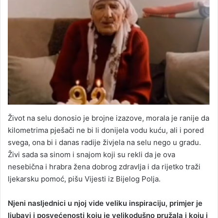
Život na selu donosio je brojne izazove, morala je ranije da
kilometrima pješači ne bi li donijela vodu kuću, ali i pored
svega, ona bi i danas radije živjela na selu nego u gradu.
Živi sada sa sinom i snajom koji su rekli da je ova
nesebična i hrabra žena dobrog zdravlja i da rijetko traži
ljekarsku pomoć, pišu Vijesti iz Bijelog Polja.
Njeni nasljednici u njoj vide veliku inspiraciju, primjer je
ljubavi i posvećenosti koju je velikodušno pružala i koju i