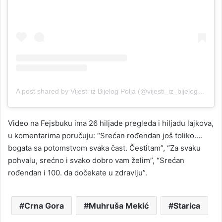
A post shared by Vijesti iz Bijelog Polja (@vijesti_iz_bijelog_polja)
Video na Fejsbuku ima 26 hiljade pregleda i hiljadu lajkova,
u komentarima poručuju: “Srećan rođendan još toliko….
bogata sa potomstvom svaka čast. Čestitam”, “Za svaku
pohvalu, srećno i svako dobro vam želim”, “Srećan
rođendan i 100. da dočekate u zdravlju”.
Crna Gora
Muhruša Mekić
Starica