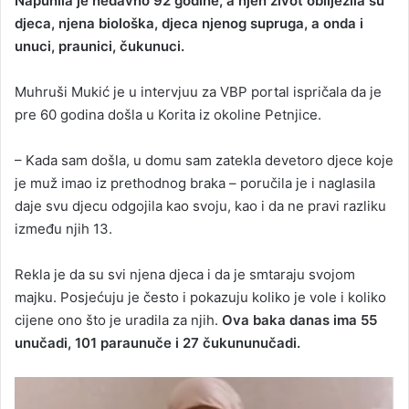
Napunila je nedavno 92 godine, a njen život obilježila su
djeca, njena biološka, djeca njenog supruga, a onda i
unuci, praunici, čukunuci.
Muhruši Mukić je u intervjuu za VBP portal ispričala da je
pre 60 godina došla u Korita iz okoline Petnjice.
– Kada sam došla, u domu sam zatekla devetoro djece koje
je muž imao iz prethodnog braka – poručila je i naglasila
daje svu djecu odgojila kao svoju, kao i da ne pravi razliku
između njih 13.
Rekla je da su svi njena djeca i da je smtaraju svojom
majku. Posjećuju je često i pokazuju koliko je vole i koliko
cijene ono što je uradila za njih.
Ova baka danas ima 55
unučadi, 101 paraunuče i 27 čukununučadi.