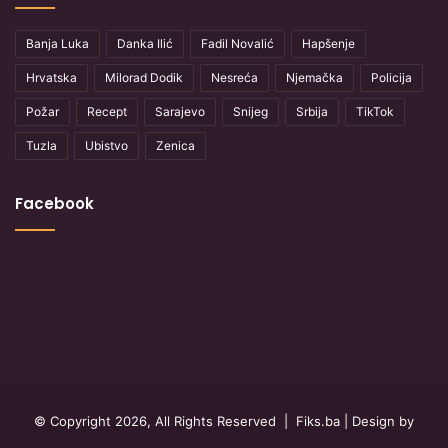
Banja Luka
Danka Ilić
Fadil Novalić
Hapšenje
Hrvatska
Milorad Dodik
Nesreća
Njemačka
Policija
Požar
Recept
Sarajevo
Snijeg
Srbija
TikTok
Tuzla
Ubistvo
Zenica
Facebook
© Copyright 2026, All Rights Reserved |
Fiks.ba
| Design by