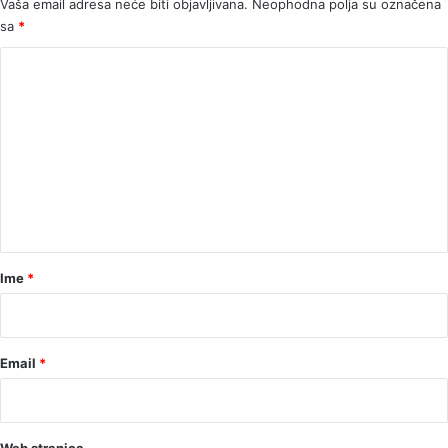
Vaša email adresa neće biti objavljivana.
Neophodna polja su označena
sa
*
K
o
m
e
n
t
a
r
Ime
*
*
Email
*
Web stranica