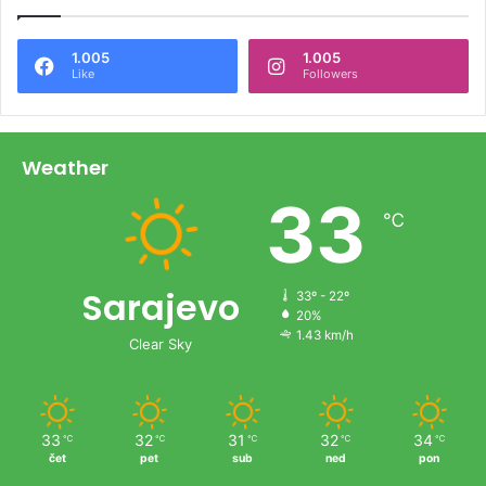
1.005
1.005
Like
Followers
Weather
33
℃
Sarajevo
33º - 22º
20%
1.43 km/h
Clear Sky
33
32
31
32
34
℃
℃
℃
℃
℃
čet
pet
sub
ned
pon