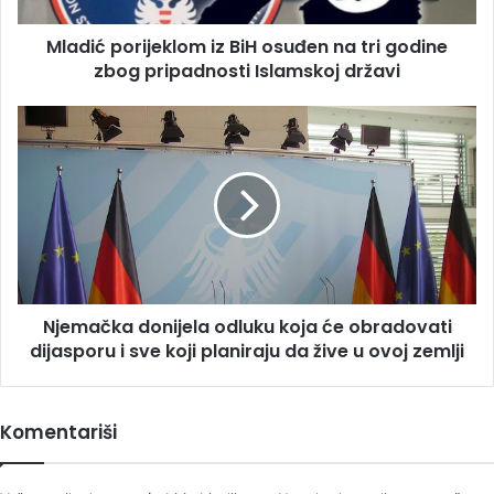
zbog
Mladić porijeklom iz BiH osuđen na tri godine
pripadnosti
Islamskoj
zbog pripadnosti Islamskoj državi
državi
Njemačka
donijela
odluku
koja
će
obradovati
dijasporu
i
sve
Njemačka donijela odluku koja će obradovati
koji
planiraju
dijasporu i sve koji planiraju da žive u ovoj zemlji
da
žive
u
Komentariši
ovoj
zemlji