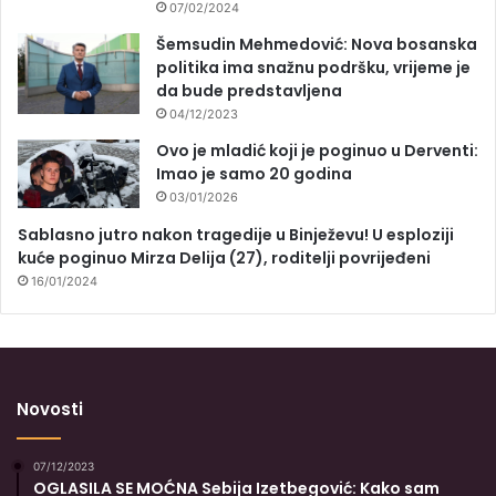
07/02/2024
Šemsudin Mehmedović: Nova bosanska
politika ima snažnu podršku, vrijeme je
da bude predstavljena
04/12/2023
Ovo je mladić koji je poginuo u Derventi:
Imao je samo 20 godina
03/01/2026
Sablasno jutro nakon tragedije u Binježevu! U esploziji
kuće poginuo Mirza Delija (27), roditelji povrijeđeni
16/01/2024
Novosti
07/12/2023
OGLASILA SE MOĆNA Sebija Izetbegović: Kako sam