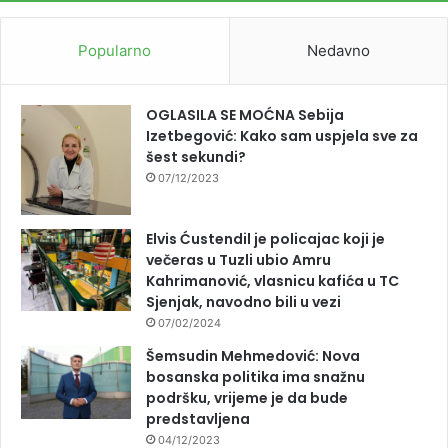
Popularno
Nedavno
OGLASILA SE MOĆNA Sebija
Izetbegović: Kako sam uspjela sve za
šest sekundi?
07/12/2023
Elvis Ćustendil je policajac koji je
večeras u Tuzli ubio Amru
Kahrimanović, vlasnicu kafića u TC
Sjenjak, navodno bili u vezi
07/02/2024
Šemsudin Mehmedović: Nova
bosanska politika ima snažnu
podršku, vrijeme je da bude
predstavljena
04/12/2023