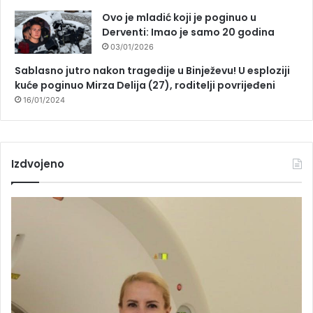
Ovo je mladić koji je poginuo u
Derventi: Imao je samo 20 godina
03/01/2026
Sablasno jutro nakon tragedije u Binježevu! U esploziji
kuće poginuo Mirza Delija (27), roditelji povrijeđeni
16/01/2024
Izdvojeno