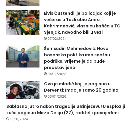
Elvis Ćustendil je policajac koji je
večeras u Tuzli ubio Amru
Kahrimanović, vlasnicu kafića u TC
Sjenjak, navodno bili u vezi
07/02/2024
Šemsudin Mehmedović: Nova
bosanska politika ima snažnu
podršku, vrijeme je da bude
predstavljena
04/12/2023
Ovo je mladić koji je poginuo u
Derventi: Imao je samo 20 godina
03/01/2026
Sablasno jutro nakon tragedije u Binježevu! U esploziji
kuće poginuo Mirza Delija (27), roditelji povrijeđeni
16/01/2024