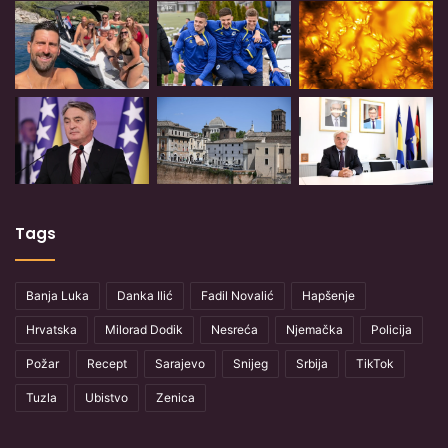
Tags
Banja Luka
Danka Ilić
Fadil Novalić
Hapšenje
Hrvatska
Milorad Dodik
Nesreća
Njemačka
Policija
Požar
Recept
Sarajevo
Snijeg
Srbija
TikTok
Tuzla
Ubistvo
Zenica