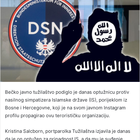
Bečko javno tužilaštvo podiglo je danas optužnicu protiv
nasilnog simpatizera Islamske države (IS), porijeklom iz
Bosne i Hercegovne, koji je na svom javnom Instagram
profilu propagirao ovu terorističku organizaciju.
Kristina Salcborn, portparolka Tužilaštva izjavila je danas
da je on optužen za pripadnost IS, a da mu je suđenje