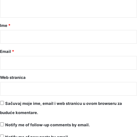
t
a
r
Ime
*
*
Email
*
Web stranica
Sačuvaj moje ime, email i web stranicu u ovom browseru za
buduće komentare.
Notify me of follow-up comments by email.
Notify me of new posts by email.