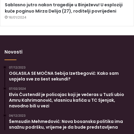
Sablasno jutro nakon tragedije u Binježevu! U esploziji
kuće poginuo Mirza Delija (27), roditelji povrijeđeni
16/01/2024
Novosti
07/12/2023
OGLASILA SE MOĆNA Sebija Izetbegović: Kako sam
uspjela sve za šest sekundi?
07/02/2024
Elvis Ćustendil je policajac koji je večeras u Tuzli ubio
Amru Kahrimanović, vlasnicu kafića u TC Sjenjak,
navodno bili u vezi
04/12/2023
Šemsudin Mehmedović: Nova bosanska politika ima
snažnu podršku, vrijeme je da bude predstavljena