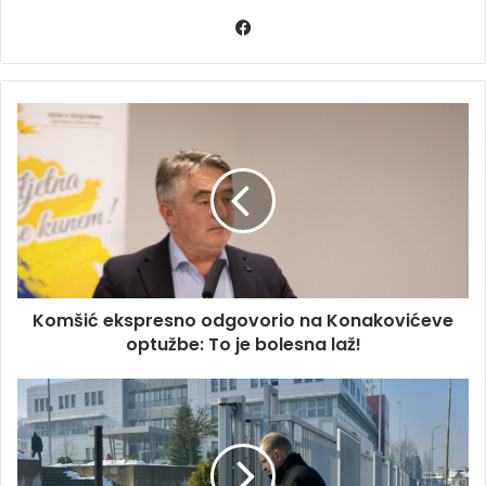
Facebook
Komšić
ekspresno
odgovorio
na
Konakovićeve
optužbe:
To
je
bolesna
Komšić ekspresno odgovorio na Konakovićeve
laž!
optužbe: To je bolesna laž!
Duvnjak
saslušan
u
SIPA-
i,