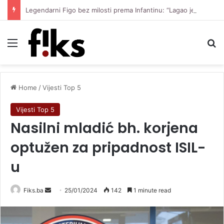
Legendarni Figo bez milosti prema Infantinu: “Lagao je i ukaljao funkciju, sada mora otići”
Menu
Se
Home
/
Vijesti Top 5
Vijesti Top 5
Nasilni mladić bh. korjena
optužen za pripadnost ISIL-
u
Send
Fiks.ba
25/01/2024
142
1 minute read
an
email