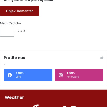
Math Captcha
− 2 = 4
Pratite nas
1.005
1.005
Like
Followers
Weather