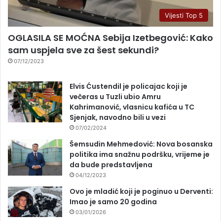
Vijesti Top 5
OGLASILA SE MOĆNA Sebija Izetbegović: Kako
sam uspjela sve za šest sekundi?
07/12/2023
Elvis Ćustendil je policajac koji je
večeras u Tuzli ubio Amru
Kahrimanović, vlasnicu kafića u TC
Sjenjak, navodno bili u vezi
07/02/2024
Šemsudin Mehmedović: Nova bosanska
politika ima snažnu podršku, vrijeme je
da bude predstavljena
04/12/2023
Ovo je mladić koji je poginuo u Derventi:
Imao je samo 20 godina
03/01/2026