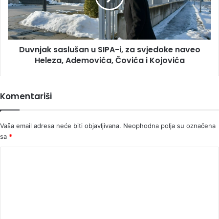
za
svjedoke
naveo
Heleza,
Duvnjak saslušan u SIPA-i, za svjedoke naveo
Ademovića,
Čovića
Heleza, Ademovića, Čovića i Kojovića
i
Kojovića
Komentariši
Vaša email adresa neće biti objavljivana.
Neophodna polja su označena
sa
*
K
o
m
e
n