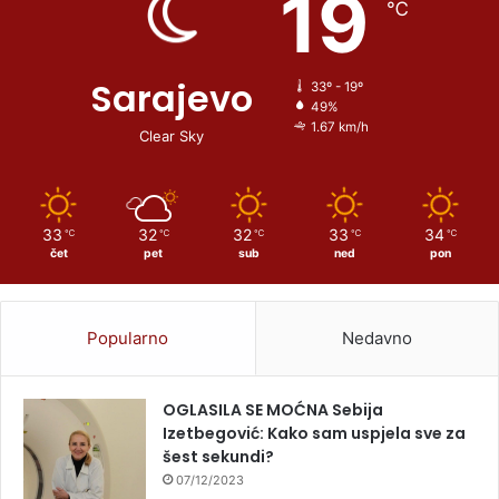
19
℃
Sarajevo
33º - 19º
49%
1.67 km/h
Clear Sky
33
32
32
33
34
℃
℃
℃
℃
℃
čet
pet
sub
ned
pon
Popularno
Nedavno
OGLASILA SE MOĆNA Sebija
Izetbegović: Kako sam uspjela sve za
šest sekundi?
07/12/2023