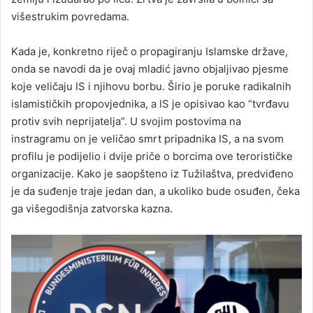
višestrukim povredama.
Kada je, konkretno riječ o propagiranju Islamske države,
onda se navodi da je ovaj mladić javno objaljivao pjesme
koje veličaju IS i njihovu borbu. Širio je poruke radikalnih
islamističkih propovjednika, a IS je opisivao kao “tvrđavu
protiv svih neprijatelja”. U svojim postovima na
instragramu on je veličao smrt pripadnika IS, a na svom
profilu je podijelio i dvije priče o borcima ove terorističke
organizacije. Kako je saopšteno iz Tužilaštva, predviđeno
je da suđenje traje jedan dan, a ukoliko bude osuđen, čeka
ga višegodišnja zatvorska kazna.