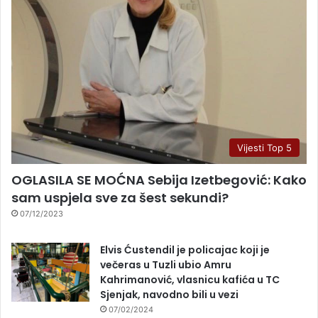
Vijesti Top 5
OGLASILA SE MOĆNA Sebija Izetbegović: Kako
sam uspjela sve za šest sekundi?
07/12/2023
Elvis Ćustendil je policajac koji je
večeras u Tuzli ubio Amru
Kahrimanović, vlasnicu kafića u TC
Sjenjak, navodno bili u vezi
07/02/2024