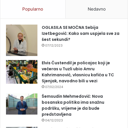
Popularno
Nedavno
OGLASILA SE MOĆNA Sebija
Izetbegović: Kako sam uspjela sve za
šest sekundi?
07/12/2023
Elvis Ćustendil je policajac koji je
večeras u Tuzli ubio Amru
Kahrimanović, vlasnicu kafića u TC
Sjenjak, navodno bili u vezi
07/02/2024
Šemsudin Mehmedović: Nova
bosanska politika ima snažnu
podršku, vrijeme je da bude
predstavljena
04/12/2023