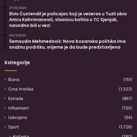
07/02/2024
Elvis Ćustendil je policajac koji je večeras u Tuzli ubio
Amru Kahrimanović, vlasnicu kafića u TC Sjenjak,
navodno bili u vezi
04/12/2023
Šemsudin Mehmedović: Nova bosanska politika ima
snažnu podršku, vrijeme je da bude predstavljena
Kategorije
Biznis
(151)
Crna hronika
(1.323)
Estrada
(857)
Influenseri
(130)
Izdvojeno
(54)
Sport
(1.726)
Košarka
(180)