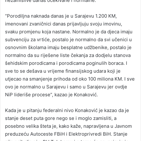
nezamislive danas očekivane i normalne.
“Porodiljna naknada danas je u Sarajevu 1.200 KM,
imenovani zvaničnici danas prijavljuju svoju imovinu,
svaku promjenu koja nastane. Normalno je da djeca imaju
subvenciju za vrtiće, postalo je normalno da svi učenici u
osnovnim školama imaju besplatne udžbenike, postalo je
normalno da su riješene liste čekanja za dodjelu stanova
šehidskim porodicama i porodicama poginulih boraca. I
sve to se dešava u vrijeme finansijskog udara koji je
utjecao na smanjenje prihoda od oko 100 miliona KM. I sve
ovo je normalno u Sarajevu i samo u Sarajevu jer ovdje
NiP lideriše procese”, kazao je Konaković.
Kada je u pitanju federalni nivo Konaković je kazao da je
stanje deset puta gore nego se i moglo zamisliti, a
posebno velika šteta je, kako kaže, napravljena u Javnom
preduzeću Autoceste FBiH i Elektroprivredi BiH. Stanje