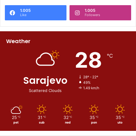
1.005
1.005
Like
Followers
Weather
28
℃
Sarajevo
28º - 22º
49%
1.49 km/h
Scattered Clouds
25
31
32
35
35
℃
℃
℃
℃
℃
pet
sub
ned
pon
uto