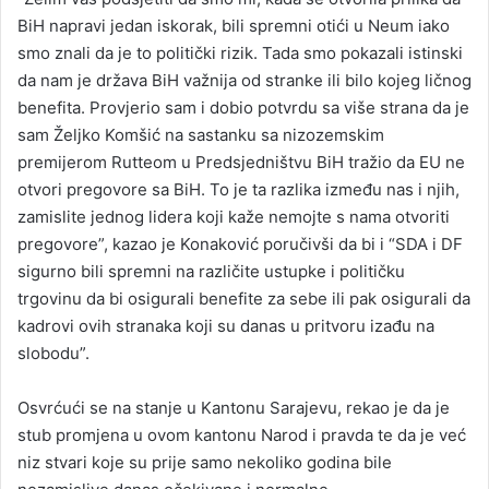
BiH napravi jedan iskorak, bili spremni otići u Neum iako
smo znali da je to politički rizik. Tada smo pokazali istinski
da nam je država BiH važnija od stranke ili bilo kojeg ličnog
benefita. Provjerio sam i dobio potvrdu sa više strana da je
sam Željko Komšić na sastanku sa nizozemskim
premijerom Rutteom u Predsjedništvu BiH tražio da EU ne
otvori pregovore sa BiH. To je ta razlika između nas i njih,
zamislite jednog lidera koji kaže nemojte s nama otvoriti
pregovore”, kazao je Konaković poručivši da bi i “SDA i DF
sigurno bili spremni na različite ustupke i političku
trgovinu da bi osigurali benefite za sebe ili pak osigurali da
kadrovi ovih stranaka koji su danas u pritvoru izađu na
slobodu”.
Osvrćući se na stanje u Kantonu Sarajevu, rekao je da je
stub promjena u ovom kantonu Narod i pravda te da je već
niz stvari koje su prije samo nekoliko godina bile