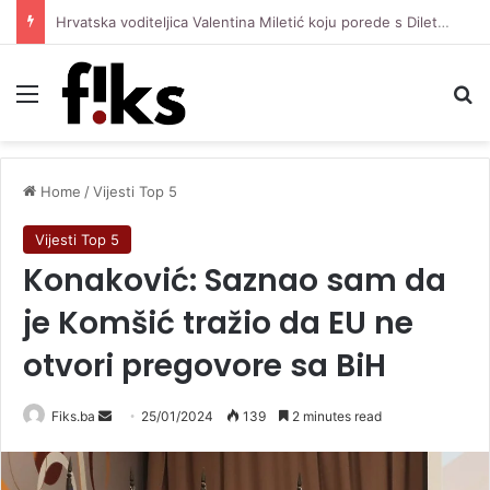
Hrvatska voditeljica Valentina Miletić koju porede s Dilettom Leotom oduševila pozirajući u bikiniju
Menu
Se
Home
/
Vijesti Top 5
Vijesti Top 5
Konaković: Saznao sam da
je Komšić tražio da EU ne
otvori pregovore sa BiH
Send
Fiks.ba
25/01/2024
139
2 minutes read
an
email