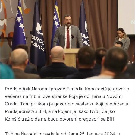
Predsjednik Naroda i pravde Elmedin Konaković je govorio
večeras na tribini ove stranke koja je održana u Novom
Gradu. Tom prilikom je govorio o sastanku koji je održan u
Predsjedništvu BiH, a na kojem je, kako tvrdi, Željko
Komšić tražio da ne budu otvoreni pregovori sa BiH.
Tribina Naroda i pravde je održana 25. januara 2024. u