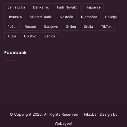
Banja Luka
Danka Ilić
Fadil Novalić
Hapšenje
Hrvatska
Milorad Dodik
Nesreća
Njemačka
Policija
Požar
Recept
Sarajevo
Snijeg
Srbija
TikTok
Tuzla
Ubistvo
Zenica
Facebook
© Copyright 2026, All Rights Reserved |
Fiks.ba
| Design by
Webagent