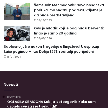
Šemsudin Mehmedović: Nova bosanska
politika ima snažnu podršku, vrijeme je
da bude predstavljena
04/12/2023
Ovo je mladić koji je poginuo u Derventi:
Imao je samo 20 godina
03/01/2026
Sablasno jutro nakon tragedije u Binježevu! U esploziji
kuće poginuo Mirza Delija (27), roditelji povrijeđeni
16/01/2024
Novosti
07/12/2023
OGLASILA SE MOĆNA Sebija Izetbegović: Kako sam
uspjela sve za šest sekundi?