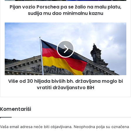
platu,
Pijan vozio Porschea pa se žalio na malu platu,
sudija
mu
sudija mu dao minimalnu kaznu
dao
minimalnu
Više
kaznu
od
30
hiljada
bivših
bh.
državljana
moglo
bi
Više od 30 hiljada bivših bh. državljana moglo bi
vratiti
državljanstvo
vratiti državljanstvo BiH
BiH
Komentariši
Vaša email adresa neće biti objavljivana.
Neophodna polja su označena