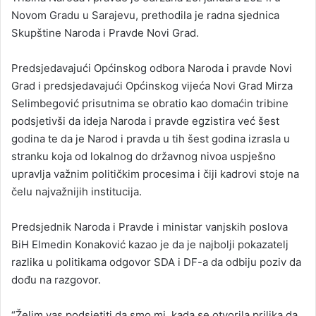
Novom Gradu u Sarajevu, prethodila je radna sjednica
Skupštine Naroda i Pravde Novi Grad.
Predsjedavajući Općinskog odbora Naroda i pravde Novi
Grad i predsjedavajući Općinskog vijeća Novi Grad Mirza
Selimbegović prisutnima se obratio kao domaćin tribine
podsjetivši da ideja Naroda i pravde egzistira već šest
godina te da je Narod i pravda u tih šest godina izrasla u
stranku koja od lokalnog do državnog nivoa uspješno
upravlja važnim političkim procesima i čiji kadrovi stoje na
čelu najvažnijih institucija.
Predsjednik Naroda i Pravde i ministar vanjskih poslova
BiH Elmedin Konaković kazao je da je najbolji pokazatelj
razlika u politikama odgovor SDA i DF-a da odbiju poziv da
dođu na razgovor.
“Želim vas podsjetiti da smo mi, kada se otvorila prilika da