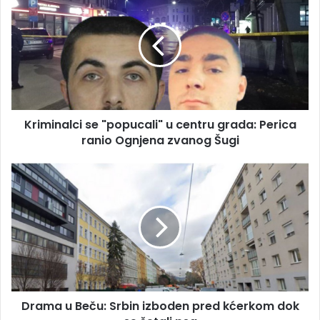
se
"popucali"
u
centru
grada:
Perica
ranio
Ognjena
Kriminalci se "popucali" u centru grada: Perica
zvanog
Šugi
ranio Ognjena zvanog Šugi
Drama
u
Beču:
Srbin
izboden
pred
kćerkom
dok
se
Drama u Beču: Srbin izboden pred kćerkom dok
šetali
psa