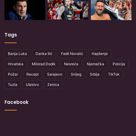
Tags
Banja Luka
Danka Ilić
Fadil Novalić
Hapšenje
Hrvatska
Milorad Dodik
Nesreća
Njemačka
Policija
Požar
Recept
Sarajevo
Snijeg
Srbija
TikTok
Tuzla
Ubistvo
Zenica
Facebook