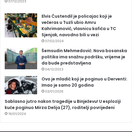
07/12/2023
Elvis Ćustendil je policajac koji je
večeras u Tuzli ubio Amru
Kahrimanović, vlasnicu kafića u TC
Sjenjak, navodno bili u vezi
07/02/2024
Šemsudin Mehmedović: Nova bosanska
politika ima snažnu podršku, vrijeme je
da bude predstavljena
04/12/2023
Ovo je mladić koji je poginuo u Derventi:
Imao je samo 20 godina
03/01/2026
Sablasno jutro nakon tragedije u Binježevu! U esploziji
kuće poginuo Mirza Delija (27), roditelji povrijeđeni
16/01/2024