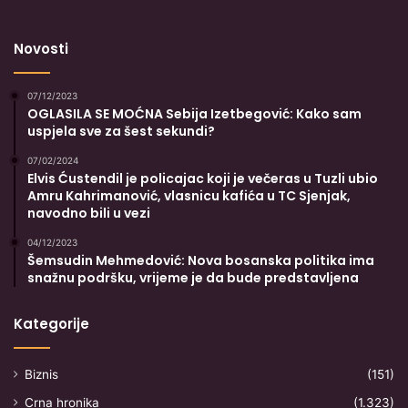
Novosti
07/12/2023
OGLASILA SE MOĆNA Sebija Izetbegović: Kako sam
uspjela sve za šest sekundi?
07/02/2024
Elvis Ćustendil je policajac koji je večeras u Tuzli ubio
Amru Kahrimanović, vlasnicu kafića u TC Sjenjak,
navodno bili u vezi
04/12/2023
Šemsudin Mehmedović: Nova bosanska politika ima
snažnu podršku, vrijeme je da bude predstavljena
Kategorije
Biznis
(151)
Crna hronika
(1.323)