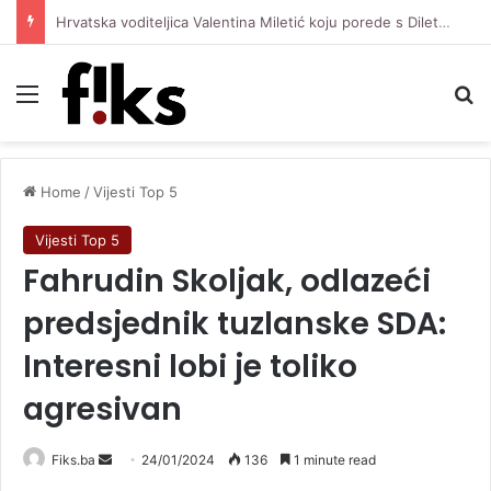
Hrvatska voditeljica Valentina Miletić koju porede s Dilettom Leotom oduševila pozirajući u bikiniju
Menu
Se
Home
/
Vijesti Top 5
Vijesti Top 5
Fahrudin Skoljak, odlazeći
predsjednik tuzlanske SDA:
Interesni lobi je toliko
agresivan
Send
Fiks.ba
24/01/2024
136
1 minute read
an