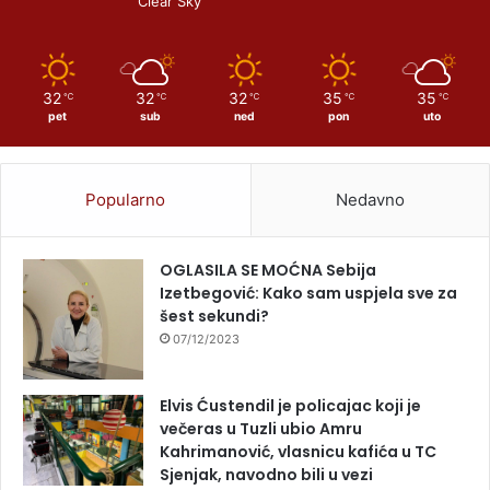
Clear Sky
32
32
32
35
35
℃
℃
℃
℃
℃
pet
sub
ned
pon
uto
Popularno
Nedavno
OGLASILA SE MOĆNA Sebija
Izetbegović: Kako sam uspjela sve za
šest sekundi?
07/12/2023
Elvis Ćustendil je policajac koji je
večeras u Tuzli ubio Amru
Kahrimanović, vlasnicu kafića u TC
Sjenjak, navodno bili u vezi