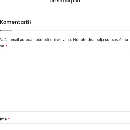
se šetali psa
Komentariši
Vaša email adresa neće biti objavljivana.
Neophodna polja su označena
sa
*
K
o
m
e
n
t
a
r
Ime
*
*