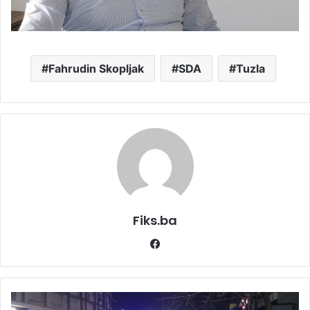
Fahrudin Skopljak
SDA
Tuzla
Fiks.ba
Facebook
Kriminalci