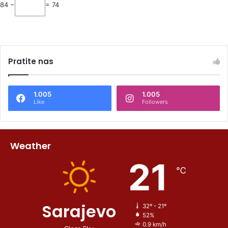
84 −
= 74
Pratite nas
1.005
1.005
Like
Followers
Weather
21
℃
Sarajevo
32º - 21º
52%
0.9 km/h