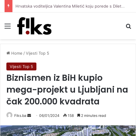
Hrvatska voditeljica Valentina Miletić koju porede s Dilettom Leotom oduševila pozirajući u bikiniju
Menu
Se
Home
/
Vijesti Top 5
Vijesti Top 5
Biznismen iz BiH kupio
mega-projekt u Ljubljani na
čak 200.000 kvadrata
Send
Fiks.ba
06/01/2024
158
2 minutes read
an
email