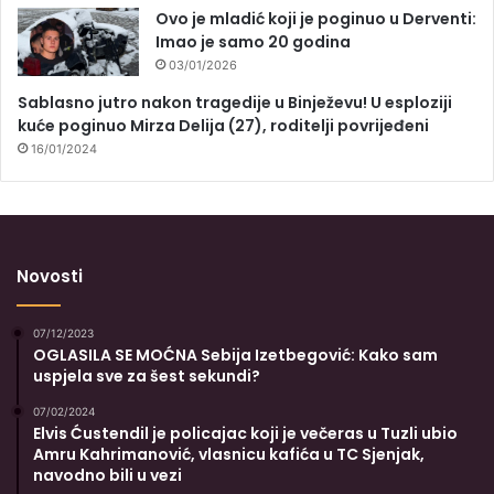
Ovo je mladić koji je poginuo u Derventi:
Imao je samo 20 godina
03/01/2026
Sablasno jutro nakon tragedije u Binježevu! U esploziji
kuće poginuo Mirza Delija (27), roditelji povrijeđeni
16/01/2024
Novosti
07/12/2023
OGLASILA SE MOĆNA Sebija Izetbegović: Kako sam
uspjela sve za šest sekundi?
07/02/2024
Elvis Ćustendil je policajac koji je večeras u Tuzli ubio
Amru Kahrimanović, vlasnicu kafića u TC Sjenjak,
navodno bili u vezi