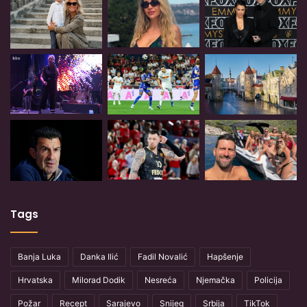
Tags
Banja Luka
Danka Ilić
Fadil Novalić
Hapšenje
Hrvatska
Milorad Dodik
Nesreća
Njemačka
Policija
Požar
Recept
Sarajevo
Snijeg
Srbija
TikTok