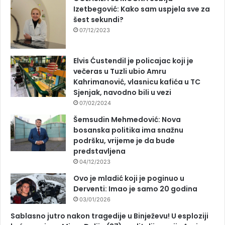
Izetbegović: Kako sam uspjela sve za
šest sekundi?
07/12/2023
Elvis Ćustendil je policajac koji je
večeras u Tuzli ubio Amru
Kahrimanović, vlasnicu kafića u TC
Sjenjak, navodno bili u vezi
07/02/2024
Šemsudin Mehmedović: Nova
bosanska politika ima snažnu
podršku, vrijeme je da bude
predstavljena
04/12/2023
Ovo je mladić koji je poginuo u
Derventi: Imao je samo 20 godina
03/01/2026
Sablasno jutro nakon tragedije u Binježevu! U esploziji