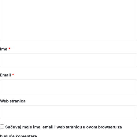
m
e
n
t
a
r
Ime
*
*
Email
*
Web stranica
Sačuvaj moje ime, email i web stranicu u ovom browseru za
buduće komentare.