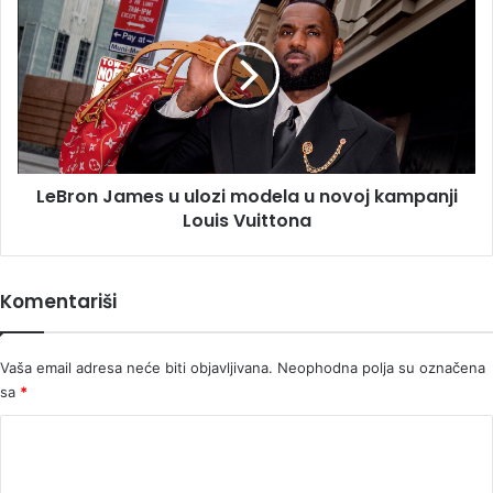
James
u
ulozi
modela
u
novoj
kampanji
Louis
LeBron James u ulozi modela u novoj kampanji
Vuittona
Louis Vuittona
Komentariši
Vaša email adresa neće biti objavljivana.
Neophodna polja su označena
sa
*
K
o