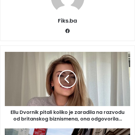
Fiks.ba
Facebook
Ellu
Dvornik
pitali
koliko
je
zaradila
na
razvodu
od
Ellu Dvornik pitali koliko je zaradila na razvodu
britanskog
biznismena,
od britanskog biznismena, ona odgovorila...
ona
odgovorila...
LeBron