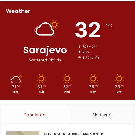
Weather
32
℃
Sarajevo
32º - 21º
29%
3.77 km/h
Scattered Clouds
31
31
32
35
35
℃
℃
℃
℃
℃
pet
sub
ned
pon
uto
Popularno
Nedavno
OGLASILA SE MOĆNA Sebija