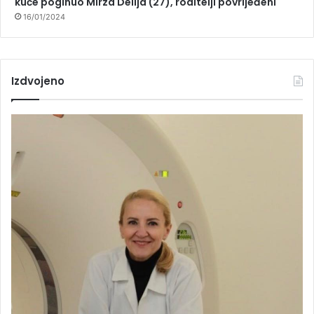
kuće poginuo Mirza Delija (27), roditelji povrijeđeni
16/01/2024
Izdvojeno