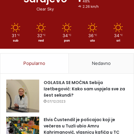
48%
2.26 km/h
Clear Sky
31
32
34
36
34
℃
℃
℃
℃
℃
sub
ned
pon
uto
sri
Popularno
Nedavno
OGLASILA SE MOĆNA Sebija
Izetbegović: Kako sam uspjela sve za
šest sekundi?
07/12/2023
Elvis Ćustendil je policajac koji je
večeras u Tuzli ubio Amru
Kahrimanović, vlasnicu kafića u TC