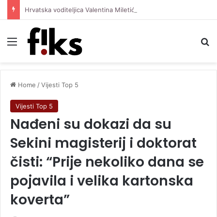
Hrvatska voditeljica Valentina Miletić koju porede s Dilettom Leotom oduševila pozirajući u bikiniju
Menu
Se
Home
/
Vijesti Top 5
Vijesti Top 5
Nađeni su dokazi da su
Sekini magisterij i doktorat
čisti: “Prije nekoliko dana se
pojavila i velika kartonska
koverta”