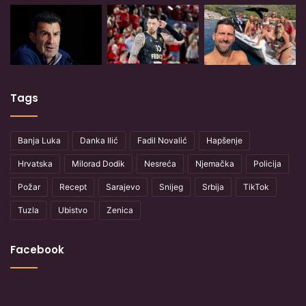
Tags
Banja Luka
Danka Ilić
Fadil Novalić
Hapšenje
Hrvatska
Milorad Dodik
Nesreća
Njemačka
Policija
Požar
Recept
Sarajevo
Snijeg
Srbija
TikTok
Tuzla
Ubistvo
Zenica
Facebook