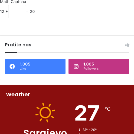
Math Captcha
12 +
= 20
Pratite nas
1.005
1.005
Like
Followers
Weather
27
℃
Sarajevo
31º - 20º