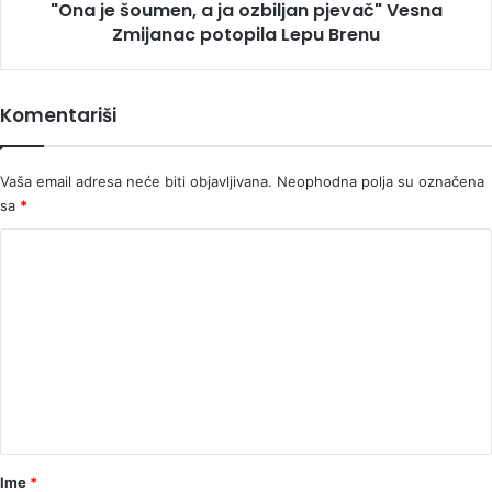
"Ona je šoumen, a ja ozbiljan pjevač" Vesna
potopila
Lepu
Zmijanac potopila Lepu Brenu
Brenu
Komentariši
Vaša email adresa neće biti objavljivana.
Neophodna polja su označena
sa
*
K
o
m
e
n
t
a
r
Ime
*