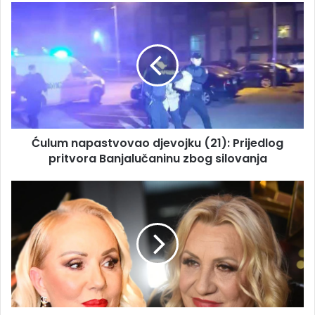
Ćulum
napastvovao
djevojku
(21):
Prijedlog
pritvora
Banjalučaninu
zbog
silovanja
Ćulum napastvovao djevojku (21): Prijedlog
pritvora Banjalučaninu zbog silovanja
"Ona
je
šoumen,
a
ja
ozbiljan
pjevač"
Vesna
Zmijanac