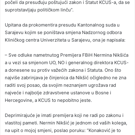
počeli da presuđuju poštujući zakon i Statut KCUS-a, da se
suprotstavljaju političkom linču”.
Upitana da prokomentira presudu Kantonalnog suda u
Sarajevu kojim se poništava smjena Nadzornog odbora
Kliničkog centra Univerziteta u Sarajevu, ona je napisala:
– Sve odluke nametnutog Premijera FBiH Nermina Nikšića
a u vezi sa smjenom UO, NO i generalnog direktora KCUS-
a donesene su protiv važećih zakona i Statuta. Ono što
najviše zabrinjava je činjenica da Nikšić očigledno ne zna
raditi svoj posao, da svojim neznanjem ugrožava rad
najveće i najbolje zdravstvene ustanove u Bosne i
Hercegovine, a KCUS to nepobitno jeste.
Deprimirajuće je imati premijera koji ne radi po zakonu i
vlastitoj pameti. Nermin Nikšić je jednom od vaših kolega,
na upit o mojoj smjeni, poslao poruku: “Konaković je to