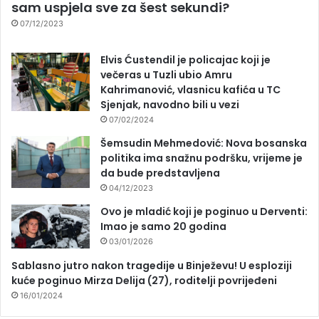
sam uspjela sve za šest sekundi?
07/12/2023
Elvis Ćustendil je policajac koji je
večeras u Tuzli ubio Amru
Kahrimanović, vlasnicu kafića u TC
Sjenjak, navodno bili u vezi
07/02/2024
Šemsudin Mehmedović: Nova bosanska
politika ima snažnu podršku, vrijeme je
da bude predstavljena
04/12/2023
Ovo je mladić koji je poginuo u Derventi:
Imao je samo 20 godina
03/01/2026
Sablasno jutro nakon tragedije u Binježevu! U esploziji
kuće poginuo Mirza Delija (27), roditelji povrijeđeni
16/01/2024