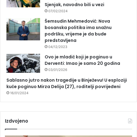
Sjenjak, navodno bili u vezi
07/02/2024
Šemsudin Mehmedović: Nova
bosanska politika ima snažnu
podršku, vrijeme je da bude
predstavljena
04/12/2023
Ovo je mladić koji je poginuo u
Derventi: Imao je samo 20 godina
03/01/2026
Sablasno jutro nakon tragedije u Binježevu! U esploziji
kuće poginuo Mirza Delija (27), roditelji povrijeđeni
16/01/2024
Izdvojeno