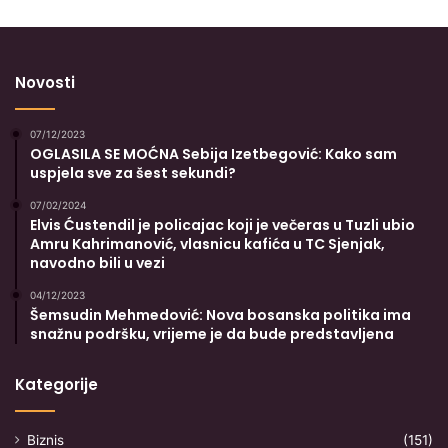
Novosti
07/12/2023
OGLASILA SE MOĆNA Sebija Izetbegović: Kako sam
uspjela sve za šest sekundi?
07/02/2024
Elvis Ćustendil je policajac koji je večeras u Tuzli ubio
Amru Kahrimanović, vlasnicu kafića u TC Sjenjak,
navodno bili u vezi
04/12/2023
Šemsudin Mehmedović: Nova bosanska politika ima
snažnu podršku, vrijeme je da bude predstavljena
Kategorije
Biznis
(151)