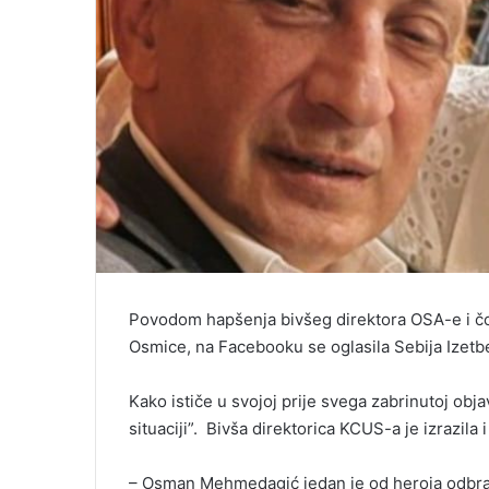
Povodom hapšenja bivšeg direktora OSA-e i č
Osmice, na Facebooku se oglasila Sebija Izetb
Kako ističe u svojoj prije svega zabrinutoj obj
situaciji”. Bivša direktorica KCUS-a je izrazila 
– Osman Mehmedagić jedan je od heroja odbran