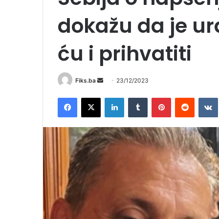
dokažu da je ura
ću i prihvatiti
Send
Fiks.ba
23/12/2023
an
Facebook
X
LinkedIn
Tumblr
Pinterest
Reddit
email