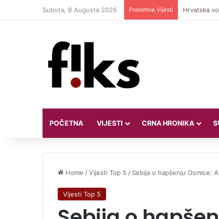
Subota, 8 Augusta 2026
Prelomne Vijesti
Hrvatska vod
POČETNA
VIJESTI
CRNA HRONIKA
S
Home
/
Vijesti Top 5
/
Sebija o hapšenju Osmice: Ak
Vijesti Top 5
Sebija o hapšen