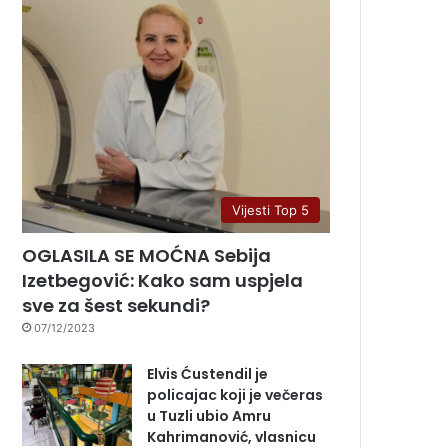
Vijesti Top 5
OGLASILA SE MOĆNA Sebija
Izetbegović: Kako sam uspjela
sve za šest sekundi?
07/12/2023
Elvis Ćustendil je
policajac koji je večeras
u Tuzli ubio Amru
Kahrimanović, vlasnicu