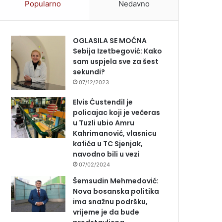
Popularno
Nedavno
OGLASILA SE MOĆNA
Sebija Izetbegović: Kako
sam uspjela sve za šest
sekundi?
07/12/2023
Elvis Ćustendil je
policajac koji je večeras
u Tuzli ubio Amru
Kahrimanović, vlasnicu
kafića u TC Sjenjak,
navodno bili u vezi
07/02/2024
Šemsudin Mehmedović:
Nova bosanska politika
ima snažnu podršku,
vrijeme je da bude