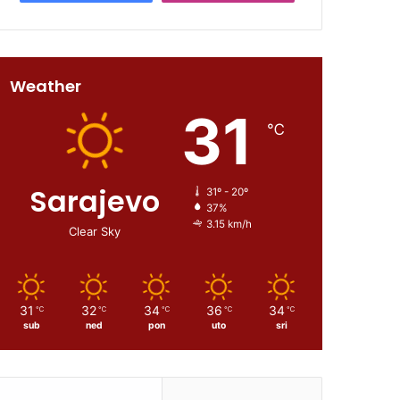
Weather
31
℃
Sarajevo
31º - 20º
37%
3.15 km/h
Clear Sky
31
32
34
36
34
℃
℃
℃
℃
℃
sub
ned
pon
uto
sri