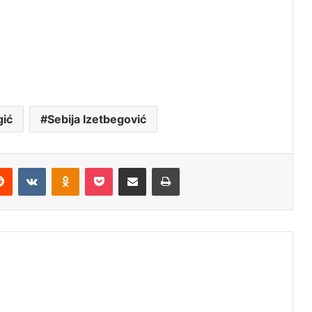
ić
Sebija Izetbegović
erest
Reddit
VKontakte
Odnoklassniki
Pocket
Share via Email
Print