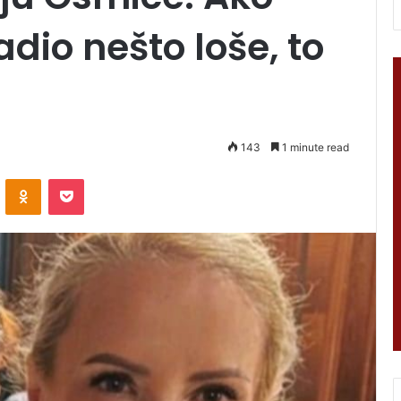
dio nešto loše, to
143
1 minute read
VKontakte
Odnoklassniki
Pocket