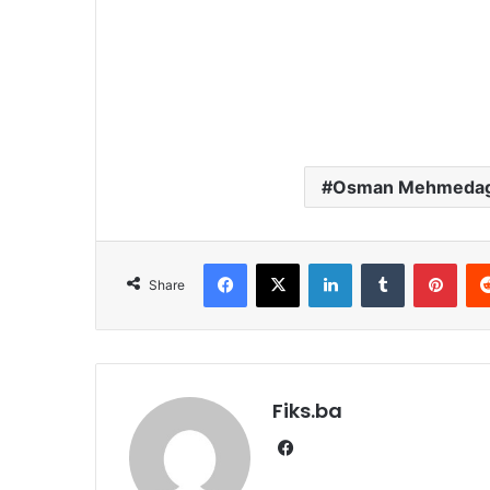
Osman Mehmedag
Facebook
X
LinkedIn
Tumblr
Pint
Share
Fiks.ba
Facebook