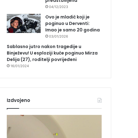
predstavljena
04/12/2023
Ovo je mladić koji je
poginuo u Derventi:
Imao je samo 20 godina
03/01/2026
Sablasno jutro nakon tragedije u
Binježevu! U esploziji kuće poginuo Mirza
Delija (27), roditelji povrijeđeni
16/01/2024
Izdvojeno