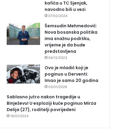
kafića u TC Sjenjak,
navodno bili u vezi
07/02/2024
Šemsudin Mehmedović:
Nova bosanska politika
ima snažnu podršku,
vrijeme je da bude
predstavljena
04/12/2023
Ovo je mladić koji je
poginuo u Derventi:
Imao je samo 20 godina
03/01/2026
Sablasno jutro nakon tragedije u
Binježevu! U esploziji kuće poginuo Mirza
Delija (27), roditelji povrijeđeni
16/01/2024