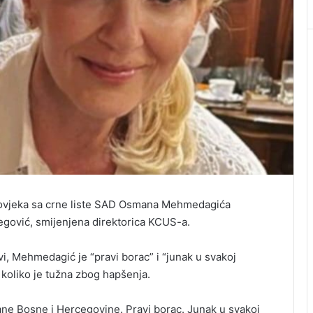
ovjeka sa crne liste SAD Osmana Mehmedagića
egović, smijenjena direktorica KCUS-a.
avi, Mehmedagić je “pravi borac” i “junak u svakoj
i koliko je tužna zbog hapšenja.
e Bosne i Hercegovine. Pravi borac. Junak u svakoj