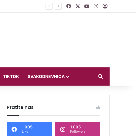
Facebook
X
YouTube
Instagram
Log In
jući u bikiniju
Search for
TIKTOK
SVAKODNEVNICA
Pratite nas
1.005
1.005
Like
Followers