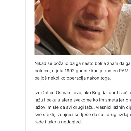
Nikad se požalio da ga nešto boli a znam da ga
bolnicu, u julu 1992 godine kad je ranjen PAM-
pa još nekoliko operacija nakon toga.
Izdržat će Osman i ovo, ako Bog da, opet izaći či
lažu i pakuju afere svakome ko im smeta jer oni
lažovi misle da svi drugi lažu, vlasnici lažnih
sve stekli, izdajnici se tješe da su i drugi izdaj
rade i tako u nedogled.