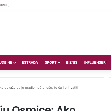
iteljica Valentina Miletić koju porede s Dilettom Leotom oduševila pozira
UDBINE
ESTRADA
SPORT
BIZNIS
INFLUENSERI
o dokažu da je uradio nešto loše, to ću i prihvatiti
ju Osmice: Ako