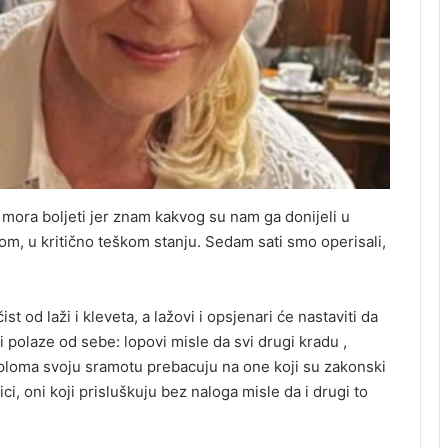
 mora boljeti jer znam kakvog su nam ga donijeli u
om, u kritično teškom stanju. Sedam sati smo operisali,
st od laži i kleveta, a lažovi i opsjenari će nastaviti da
 polaze od sebe: lopovi misle da svi drugi kradu ,
 diploma svoju sramotu prebacuju na one koji su zakonski
nici, oni koji prisluškuju bez naloga misle da i drugi to