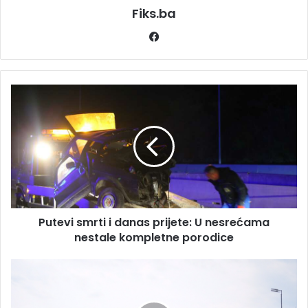
Fiks.ba
Facebook
Putevi
smrti
i
danas
prijete:
U
nesrećama
nestale
kompletne
Putevi smrti i danas prijete: U nesrećama
porodice
nestale kompletne porodice
Naplatno
mjesto
Kakanj