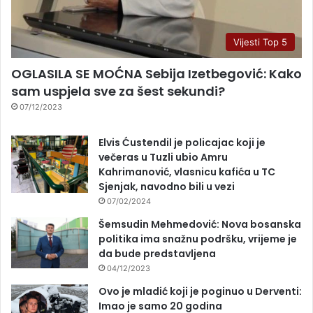
Vijesti Top 5
OGLASILA SE MOĆNA Sebija Izetbegović: Kako
sam uspjela sve za šest sekundi?
07/12/2023
Elvis Ćustendil je policajac koji je
večeras u Tuzli ubio Amru
Kahrimanović, vlasnicu kafića u TC
Sjenjak, navodno bili u vezi
07/02/2024
Šemsudin Mehmedović: Nova bosanska
politika ima snažnu podršku, vrijeme je
da bude predstavljena
04/12/2023
Ovo je mladić koji je poginuo u Derventi:
Imao je samo 20 godina