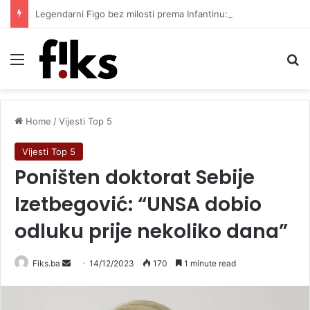
Legendarni Figo bez milosti prema Infantinu: “Lagao je i ukaljao funkciju, sada mora otići”
Menu
Se
Home
/
Vijesti Top 5
Vijesti Top 5
Poništen doktorat Sebije
Izetbegović: “UNSA dobio
odluku prije nekoliko dana”
Send
Fiks.ba
14/12/2023
170
1 minute read
an
email