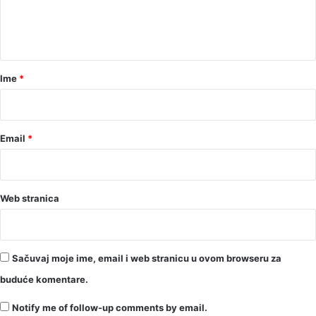
n
t
a
r
Ime
*
*
Email
*
Web stranica
Sačuvaj moje ime, email i web stranicu u ovom browseru za
buduće komentare.
Notify me of follow-up comments by email.