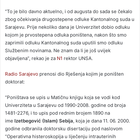
“To je bilo davno aktuelno, i od augusta do sada se čekalo
zbog očekivanja drugostepene odluke Kantonalnog suda u
Sarajevu. Prije nekoliko dana je Univerzitet dobio odluku
kojom je prvostepena odluka poništena, nakon što smo
zaprimili odluku Kantonalnog suda uputili smo odluku
Službenim novinama. Ne znam da li je još uvijek
objavljena”, rekao je za
N1
rektor UNSA.
Radio Sarajevo
prenosi dio Rješenja kojim je poništen
doktorat:
“Poništava se upis u Matičnu knjigu koja se vodi kod
Univerziteta u Sarajevu od 1990-2008. godine od broja
1481-2276, i to upis pod rednim brojem 1890 na
ime
Izetbegović (Islam) Sebija
, koja je dana 11. 06. 2000.
godine odbranila doktorsku disertaciju pod
naslovom
“Operativna histeroskopija u liječenju intrauterinih