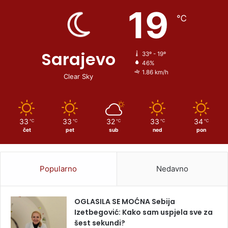
19
℃
Sarajevo
33º - 19º
46%
1.86 km/h
Clear Sky
33
33
32
33
34
℃
℃
℃
℃
℃
čet
pet
sub
ned
pon
Popularno
Nedavno
OGLASILA SE MOĆNA Sebija
Izetbegović: Kako sam uspjela sve za
šest sekundi?