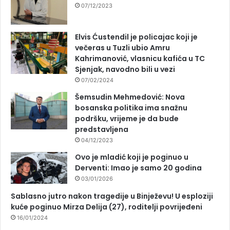
07/12/2023
Elvis Ćustendil je policajac koji je
večeras u Tuzli ubio Amru
Kahrimanović, vlasnicu kafića u TC
Sjenjak, navodno bili u vezi
07/02/2024
Šemsudin Mehmedović: Nova
bosanska politika ima snažnu
podršku, vrijeme je da bude
predstavljena
04/12/2023
Ovo je mladić koji je poginuo u
Derventi: Imao je samo 20 godina
03/01/2026
Sablasno jutro nakon tragedije u Binježevu! U esploziji
kuće poginuo Mirza Delija (27), roditelji povrijeđeni
16/01/2024