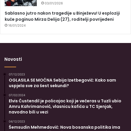
03/01/2026
Sablasno jutro nakon tragedije u Binježevu! U esploziji
kuće poginuo Mirza Delija (27), roditelji povrijeđeni
16/01/2024
Novosti
07/12/2023
OGLASILA SE MOĆNA Sebija Izetbegović: Kako sam
uspjela sve za šest sekundi?
07/02/2024
Elvis Ćustendil je policajac koji je večeras u Tuzli ubio
Amru Kahrimanović, vlasnicu kafića u TC Sjenjak,
navodno bili u vezi
04/12/2023
Šemsudin Mehmedović: Nova bosanska politika ima