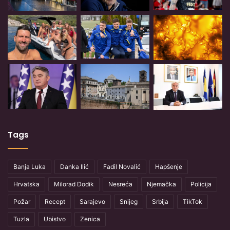
Tags
Banja Luka
Danka Ilić
Fadil Novalić
Hapšenje
Hrvatska
Milorad Dodik
Nesreća
Njemačka
Policija
Požar
Recept
Sarajevo
Snijeg
Srbija
TikTok
Tuzla
Ubistvo
Zenica