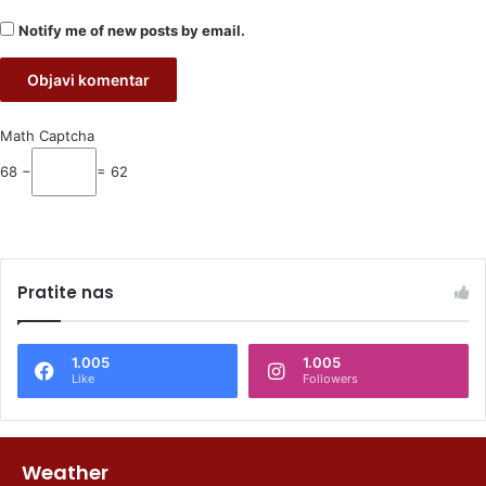
Notify me of new posts by email.
Math Captcha
68 −
= 62
Pratite nas
1.005
1.005
Like
Followers
Weather