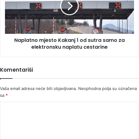
1
od
sutra
samo
za
elektronsku
Naplatno mjesto Kakanj 1 od sutra samo za
naplatu
cestarine
elektronsku naplatu cestarine
Komentariši
Vaša email adresa neće biti objavljivana.
Neophodna polja su označena
sa
*
K
o
m
e