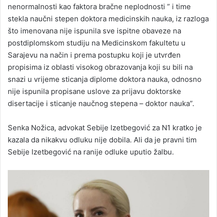
nenormalnosti kao faktora bračne neplodnosti ” i time
stekla naučni stepen doktora medicinskih nauka, iz razloga
što imenovana nije ispunila sve ispitne obaveze na
postdiplomskom studiju na Medicinskom fakultetu u
Sarajevu na način i prema postupku koji je utvrđen
propisima iz oblasti visokog obrazovanja koji su bili na
snazi u vrijeme sticanja diplome doktora nauka, odnosno
nije ispunila propisane uslove za prijavu doktorske
disertacije i sticanje naučnog stepena – doktor nauka”.
Senka Nožica, advokat Sebije Izetbegović za N1 kratko je
kazala da nikakvu odluku nije dobila. Ali da je pravni tim
Sebije Izetbegović na ranije odluke uputio žalbu.