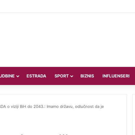
dsjednik oštro o SAD-u: Oni su kolonijalna i kriminalna država, natjerali 
UDBINE
ESTRADA
SPORT
BIZNIS
INFLUENSERI
SDA o viziji BiH do 2043.: Imamo državu, odlučnost da je