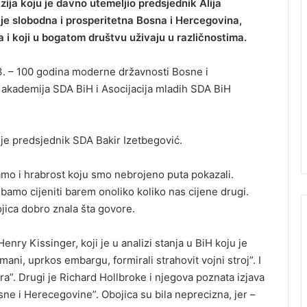
zija koju je davno utemeljio predsjednik Alija
to je slobodna i prosperitetna Bosna i Hercegovina,
a i koji u bogatom društvu uživaju u različnostima.
43. – 100 godina moderne državnosti Bosne i
 akademija SDA BiH i Asocijacija mladih SDA BiH
je predsjednik SDA Bakir Izetbegović.
mo i hrabrost koju smo nebrojeno puta pokazali.
amo cijeniti barem onoliko koliko nas cijene drugi.
jica dobro znala šta govore.
nry Kissinger, koji je u analizi stanja u BiH koju je
ani, uprkos embargu, formirali strahovit vojni stroj”. I
”. Drugi je Richard Hollbroke i njegova poznata izjava
Bosne i Herecegovine”. Obojica su bila neprecizna, jer –