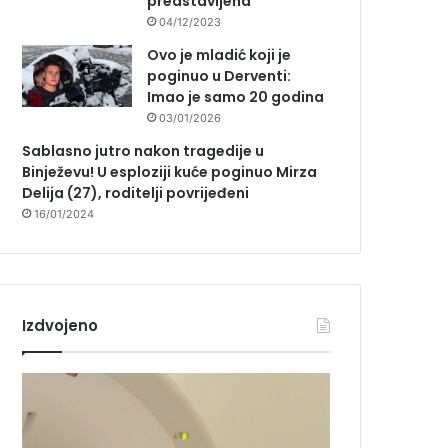
predstavljena
04/12/2023
Ovo je mladić koji je
poginuo u Derventi:
Imao je samo 20 godina
03/01/2026
Sablasno jutro nakon tragedije u
Binježevu! U esploziji kuće poginuo Mirza
Delija (27), roditelji povrijeđeni
16/01/2024
Izdvojeno