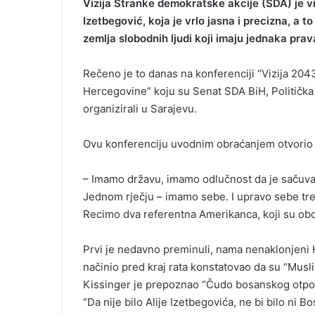
Vizija Stranke demokratske akcije (SDA) je vi
Izetbegović, koja je vrlo jasna i precizna, a 
zemlja slobodnih ljudi koji imaju jednaka prav
Rečeno je to danas na konferenciji “Vizija 20
Hercegovine” koju su Senat SDA BiH, Politička
organizirali u Sarajevu.
Ovu konferenciju uvodnim obraćanjem otvorio 
– Imamo državu, imamo odlučnost da je sačuva
Jednom rječju – imamo sebe. I upravo sebe treb
Recimo dva referentna Amerikanca, koji su obo
Prvi je nedavno preminuli, nama nenaklonjeni He
načinio pred kraj rata konstatovao da su “Muslim
Kissinger je prepoznao “Čudo bosanskog otpora
“Da nije bilo Alije Izetbegovića, ne bi bilo ni 