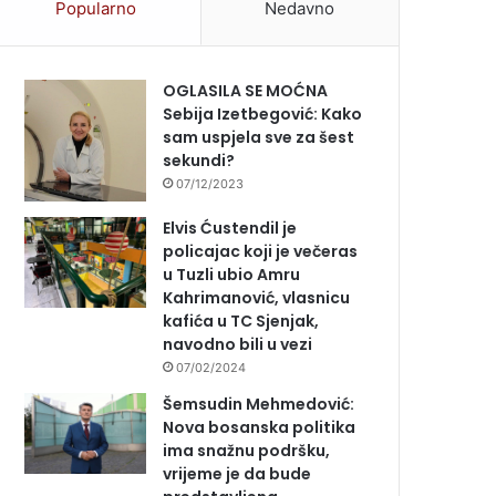
Popularno
Nedavno
OGLASILA SE MOĆNA
Sebija Izetbegović: Kako
sam uspjela sve za šest
sekundi?
07/12/2023
Elvis Ćustendil je
policajac koji je večeras
u Tuzli ubio Amru
Kahrimanović, vlasnicu
kafića u TC Sjenjak,
navodno bili u vezi
07/02/2024
Šemsudin Mehmedović:
Nova bosanska politika
ima snažnu podršku,
vrijeme je da bude