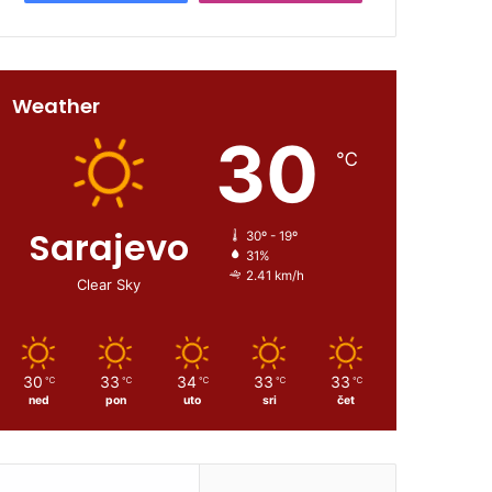
Weather
30
℃
Sarajevo
30º - 19º
31%
2.41 km/h
Clear Sky
30
33
34
33
33
℃
℃
℃
℃
℃
ned
pon
uto
sri
čet