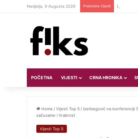
Nedjelja, 9 Augusta 2026
Prelomne Vijesti
Iranski pre
POČETNA
VIJESTI
CRNA HRONIKA
S
Home
/
Vijesti Top 5
/
Izetbegović na konferenciji 
sačuvamo i hrabrost
Vijesti Top 5