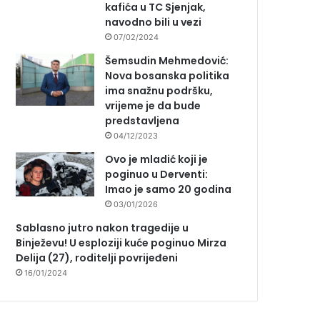
kafića u TC Sjenjak,
navodno bili u vezi
07/02/2024
Šemsudin Mehmedović:
Nova bosanska politika
ima snažnu podršku,
vrijeme je da bude
predstavljena
04/12/2023
Ovo je mladić koji je
poginuo u Derventi:
Imao je samo 20 godina
03/01/2026
Sablasno jutro nakon tragedije u
Binježevu! U esploziji kuće poginuo Mirza
Delija (27), roditelji povrijeđeni
16/01/2024