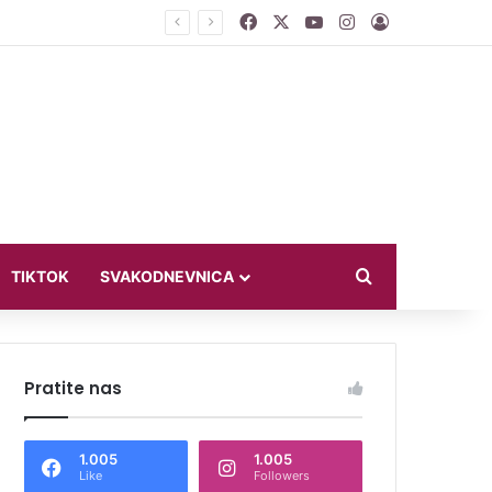
Facebook
X
YouTube
Instagram
Log In
smo ih na diplomatiju
Search for
TIKTOK
SVAKODNEVNICA
Pratite nas
1.005
1.005
Like
Followers