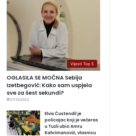
Vijesti Top 5
OGLASILA SE MOĆNA Sebija
Izetbegović: Kako sam uspjela
sve za šest sekundi?
07/12/2023
Elvis Ćustendil je
policajac koji je večeras
u Tuzli ubio Amru
Kahrimanović, vlasnicu