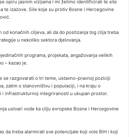
e opiru jasnim vizijama i mi želimo identificirati te sile
 na te izazove. Sile koje su protiv Bosne i Hercegovine
ović.
od konačnih ciljeva, ali da do postizanja tog cilja treba
rategije u nekoliko sektora djelovanja.
ojedinačnih programa, projekata, angažovanja velikih
mo – kazao je.
 se razgovarati o tri teme, ustavno-pravnoj poziciji
 zatim o stanovništvu i populaciji, i na kraju o
 infrastrukturnoj integriranosti u ukupan prostor.
anja ustvari vode ka cilju evropske Bosne i Hercegovine
o da treba alarmirati sve potencijale koji vole BiH i koji