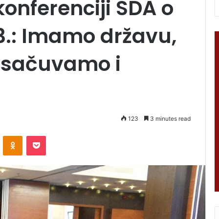
konferenciji SDA o
43.: Imamo državu,
e sačuvamo i
123
3 minutes read
VKontakte
Odnoklassniki
Pocket