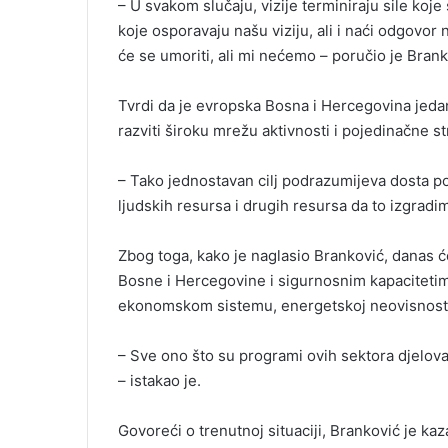
– U svakom slučaju, vizije terminiraju sile koje s
koje osporavaju našu viziju, ali i naći odgovor
će se umoriti, ali mi nećemo – poručio je Brank
Tvrdi da je evropska Bosna i Hercegovina jedan 
razviti široku mrežu aktivnosti i pojedinačne st
– Tako jednostavan cilj podrazumijeva dosta p
ljudskih resursa i drugih resursa da to izgradi
Zbog toga, kako je naglasio Branković, danas će
Bosne i Hercegovine i sigurnosnim kapacitetima,
ekonomskom sistemu, energetskoj neovisnosti i
– Sve ono što su programi ovih sektora djelov
– istakao je.
Govoreći o trenutnoj situaciji, Branković je kaza