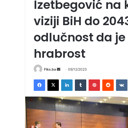
Izetbegović na 
viziji BiH do 20
odlučnost da j
hrabrost
Send
Fiks.ba
09/12/2023
an
Facebook
X
LinkedIn
Tumblr
Pinterest
Reddit
email