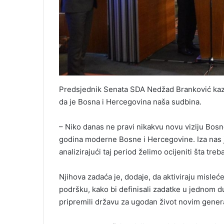
Predsjednik Senata SDA Nedžad Branković kazao 
da je Bosna i Hercegovina naša sudbina.
– Niko danas ne pravi nikakvu novu viziju Bos
godina moderne Bosne i Hercegovine. Iza nas j
analizirajući taj period želimo ocijeniti šta tr
Njihova zadaća je, dodaje, da aktiviraju misleće 
podršku, kako bi definisali zadatke u jednom d
pripremili državu za ugodan život novim gener