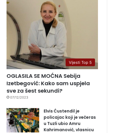
Vijesti Top 5
OGLASILA SE MOĆNA Sebija
Izetbegović: Kako sam uspjela
sve za šest sekundi?
07/12/2023
Elvis Ćustendil je
policajac koji je večeras
u Tuzli ubio Amru
Kahrimanović, vlasnicu