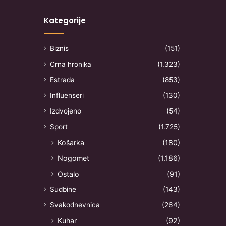
Kategorije
Biznis
(151)
Crna hronika
(1.323)
Estrada
(853)
Influenseri
(130)
Izdvojeno
(54)
Sport
(1.725)
Košarka
(180)
Nogomet
(1.186)
Ostalo
(91)
Sudbine
(143)
Svakodnevnica
(264)
Kuhar
(92)