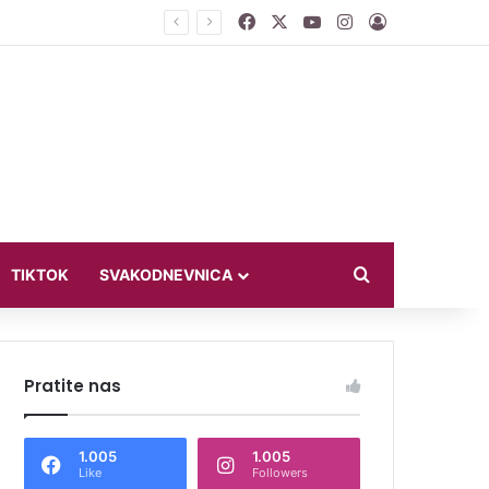
Facebook
X
YouTube
Instagram
Log In
 otići”
Search for
TIKTOK
SVAKODNEVNICA
Pratite nas
1.005
1.005
Like
Followers