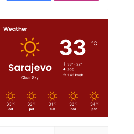
Weather
33
℃
Sarajevo
33º - 22º
20%
1.43 km/h
Clear Sky
33
32
31
32
34
℃
℃
℃
℃
℃
čet
pet
sub
ned
pon