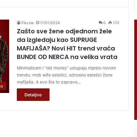
Fiks.ba
17/01/2024
0
170
Zašto sve žene odjednom žele
da izgledaju kao SUPRUGE
MAFIJAŠA? Novi HIT trend vraća
BUNDE OD NERCA na velika vrata
Minimalizam i “old money” ustupaju mjesto novom
trendu: mob wife estetici, odnosno estetici žene
mafijaša. A evo šta to zapravo…
ca
Detaljno