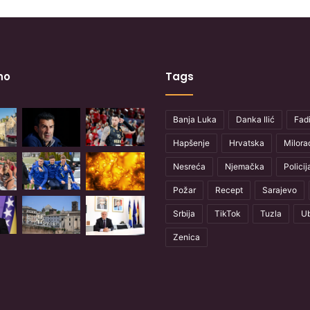
no
Tags
Banja Luka
Danka Ilić
Fadi
Hapšenje
Hrvatska
Milora
Nesreća
Njemačka
Policij
Požar
Recept
Sarajevo
Srbija
TikTok
Tuzla
Ub
Zenica