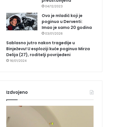
predstavljena
04/12/2023
Ovo je mladić koji je
poginuo u Derventi:
Imao je samo 20 godina
03/01/2026
Sablasno jutro nakon tragedije u
Binježevu! U esploziji kuće poginuo Mirza
Delija (27), roditelji povrijeđeni
16/01/2024
Izdvojeno