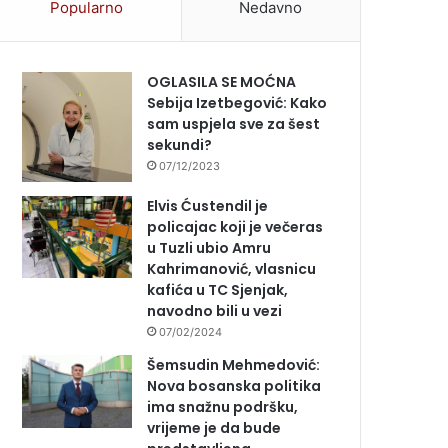
Popularno
Nedavno
OGLASILA SE MOĆNA
Sebija Izetbegović: Kako
sam uspjela sve za šest
sekundi?
07/12/2023
Elvis Ćustendil je
policajac koji je večeras
u Tuzli ubio Amru
Kahrimanović, vlasnicu
kafića u TC Sjenjak,
navodno bili u vezi
07/02/2024
Šemsudin Mehmedović:
Nova bosanska politika
ima snažnu podršku,
vrijeme je da bude