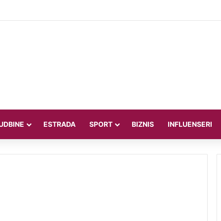
 Figo bez milosti prema Infantinu: “Lagao je i ukaljao funkciju, sada mora
UDBINE
ESTRADA
SPORT
BIZNIS
INFLUENSERI