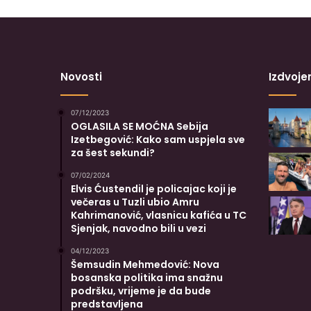
Novosti
Izdvoje
07/12/2023
OGLASILA SE MOĆNA Sebija
Izetbegović: Kako sam uspjela sve
za šest sekundi?
07/02/2024
Elvis Ćustendil je policajac koji je
večeras u Tuzli ubio Amru
Kahrimanović, vlasnicu kafića u TC
Sjenjak, navodno bili u vezi
04/12/2023
Šemsudin Mehmedović: Nova
bosanska politika ima snažnu
podršku, vrijeme je da bude
predstavljena