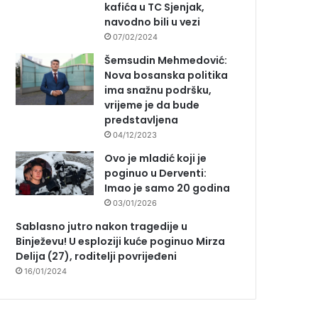
kafića u TC Sjenjak,
navodno bili u vezi
07/02/2024
Šemsudin Mehmedović:
Nova bosanska politika
ima snažnu podršku,
vrijeme je da bude
predstavljena
04/12/2023
Ovo je mladić koji je
poginuo u Derventi:
Imao je samo 20 godina
03/01/2026
Sablasno jutro nakon tragedije u
Binježevu! U esploziji kuće poginuo Mirza
Delija (27), roditelji povrijeđeni
16/01/2024