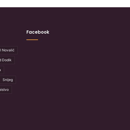
Facebook
l Novalić
d Dodik
a
Snijeg
istvo