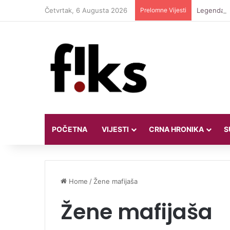
Četvrtak, 6 Augusta 2026
Prelomne Vijesti
Legendarni
POČETNA
VIJESTI
CRNA HRONIKA
S
Home
/
Žene mafijaša
Žene mafijaša