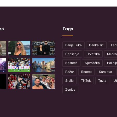
no
Tags
Banja Luka
Danka Ilić
Fadi
Hapšenje
Hrvatska
Milora
Nesreća
Njemačka
Policij
Požar
Recept
Sarajevo
Srbija
TikTok
Tuzla
Ub
Zenica