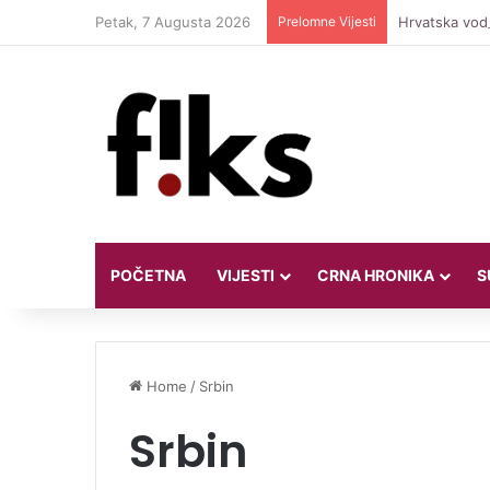
Petak, 7 Augusta 2026
Prelomne Vijesti
Hrvatska vodi
POČETNA
VIJESTI
CRNA HRONIKA
S
Home
/
Srbin
Srbin