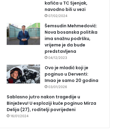
kafića u TC Sjenjak,
navodno bili u vezi
07/02/2024
Šemsudin Mehmedović:
Nova bosanska politika
ima snažnu podršku,
vrijeme je da bude
predstavljena
04/12/2023
Ovo je mladić koji je
poginuo u Derventi:
Imao je samo 20 godina
03/01/2026
Sablasno jutro nakon tragedije u
Binježevu! U esploziji kuće poginuo Mirza
Delija (27), roditelji povrijeđeni
16/01/2024