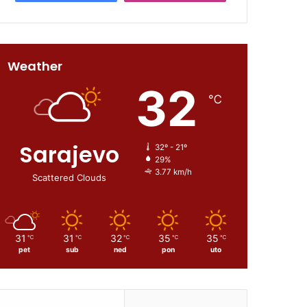
Weather
32
℃
Sarajevo
32º - 21º
29%
3.77 km/h
Scattered Clouds
31
31
32
35
35
℃
℃
℃
℃
℃
pet
sub
ned
pon
uto