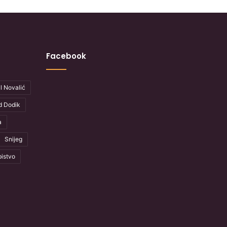
Facebook
l Novalić
d Dodik
a
Snijeg
istvo