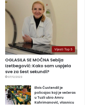
Vijesti Top 5
OGLASILA SE MOĆNA Sebija
Izetbegović: Kako sam uspjela
sve za šest sekundi?
07/12/2023
Elvis Ćustendil je
policajac koji je večeras
u Tuzli ubio Amru
Kahrimanović, vlasnicu