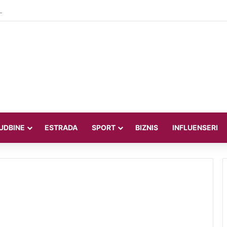
teljica Valentina Miletić koju porede s Dilettom Leotom oduševila poziraju
UDBINE
ESTRADA
SPORT
BIZNIS
INFLUENSERI