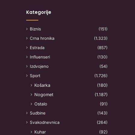
Kategorije
Biznis
(151)
Crna hronika
(1.323)
Estrada
(857)
Influenseri
(130)
Izdvojeno
(54)
Sport
(1.726)
Košarka
(180)
Nogomet
(1.187)
Ostalo
(91)
Sudbine
(143)
Svakodnevnica
(264)
Kuhar
(92)