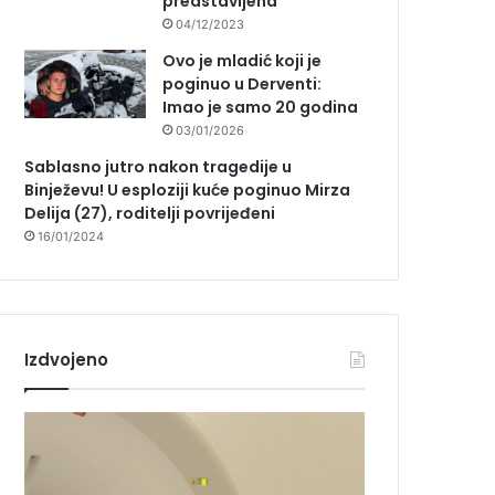
predstavljena
04/12/2023
Ovo je mladić koji je
poginuo u Derventi:
Imao je samo 20 godina
03/01/2026
Sablasno jutro nakon tragedije u
Binježevu! U esploziji kuće poginuo Mirza
Delija (27), roditelji povrijeđeni
16/01/2024
Izdvojeno