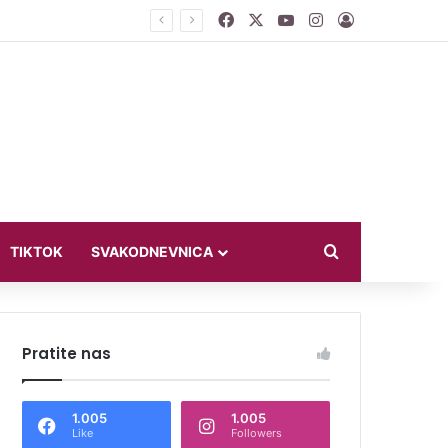
Facebook
X
YouTube
Instagram
Log In
ći u bikiniju
Search for
TIKTOK
SVAKODNEVNICA
Pratite nas
1.005
1.005
Like
Followers