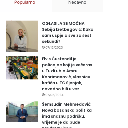
Popularno
Nedavno
OGLASILA SE MOĆNA
Sebija Izetbegović: Kako
sam uspjela sve za šest
sekundi?
07/12/2023
Elvis Ćustendil je
policajac koji je večeras
u Tuzli ubio Amru
Kahrimanović, vlasnicu
kafića u TC Sjenjak,
navodno bili u vezi
07/02/2024
Šemsudin Mehmedović:
Nova bosanska politika
ima snažnu podršku,
vrijeme je da bude