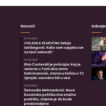
Novosti
Izdvoje
07/12/2023
OGLASILA SE MOĆNA Sebija
Izetbegović: Kako sam uspjela sve
za šest sekundi?
07/02/2024
Elvis Ćustendil je policajac koji je
večeras u Tuzli ubio Amru
Kahrimanović, vlasnicu kafića u TC
Sjenjak, navodno bili u vezi
04/12/2023
Šemsudin Mehmedović: Nova
bosanska politika ima snažnu
podršku, vrijeme je da bude
predstavljena