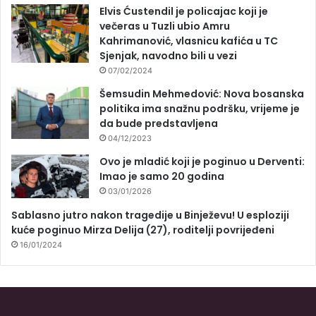
Elvis Ćustendil je policajac koji je
večeras u Tuzli ubio Amru
Kahrimanović, vlasnicu kafića u TC
Sjenjak, navodno bili u vezi
07/02/2024
Šemsudin Mehmedović: Nova bosanska
politika ima snažnu podršku, vrijeme je
da bude predstavljena
04/12/2023
Ovo je mladić koji je poginuo u Derventi:
Imao je samo 20 godina
03/01/2026
Sablasno jutro nakon tragedije u Binježevu! U esploziji
kuće poginuo Mirza Delija (27), roditelji povrijeđeni
16/01/2024