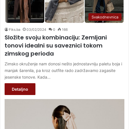
Svakodnevnica
Fiks.ba
03/02/2024
0
166
Složite svoju kombinaciju: Zemljani
tonovi idealni su saveznici tokom
zimskog perioda
Zimsko okruženje nam donosi nešto jednostavniju paletu boja i
manjak šarenila, pa kroz outfite rado zadržavamo zagasite
jesenske tonove. Kada…
Detaljno