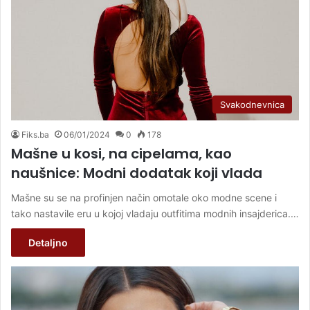
Svakodnevnica
Fiks.ba
06/01/2024
0
178
Mašne u kosi, na cipelama, kao
naušnice: Modni dodatak koji vlada
Mašne su se na profinjen način omotale oko modne scene i
tako nastavile eru u kojoj vladaju outfitima modnih insajderica.…
Detaljno