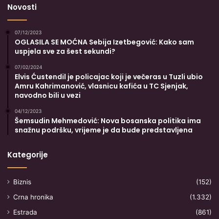
Novosti
07/12/2023
OGLASILA SE MOĆNA Sebija Izetbegović: Kako sam
uspjela sve za šest sekundi?
07/02/2024
Elvis Ćustendil je policajac koji je večeras u Tuzli ubio
Amru Kahrimanović, vlasnicu kafića u TC Sjenjak,
navodno bili u vezi
04/12/2023
Šemsudin Mehmedović: Nova bosanska politika ima
snažnu podršku, vrijeme je da bude predstavljena
Kategorije
Biznis
(152)
Crna hronika
(1.332)
Estrada
(861)