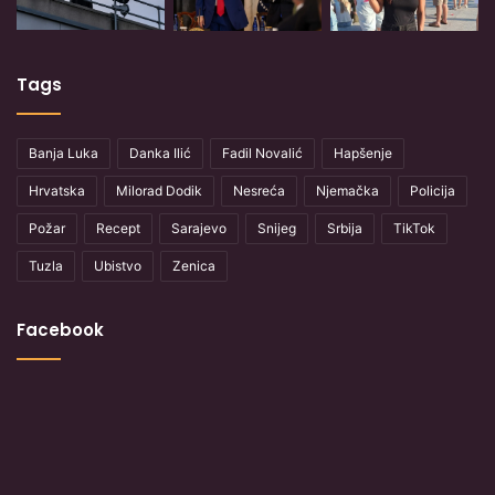
Tags
Banja Luka
Danka Ilić
Fadil Novalić
Hapšenje
Hrvatska
Milorad Dodik
Nesreća
Njemačka
Policija
Požar
Recept
Sarajevo
Snijeg
Srbija
TikTok
Tuzla
Ubistvo
Zenica
Facebook