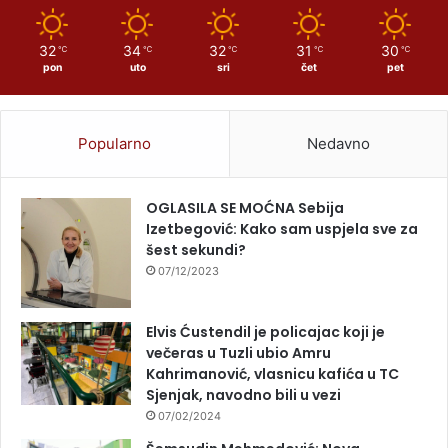
32
34
32
31
30
℃
℃
℃
℃
℃
pon
uto
sri
čet
pet
Popularno
Nedavno
OGLASILA SE MOĆNA Sebija
Izetbegović: Kako sam uspjela sve za
šest sekundi?
07/12/2023
Elvis Ćustendil je policajac koji je
večeras u Tuzli ubio Amru
Kahrimanović, vlasnicu kafića u TC
Sjenjak, navodno bili u vezi
07/02/2024