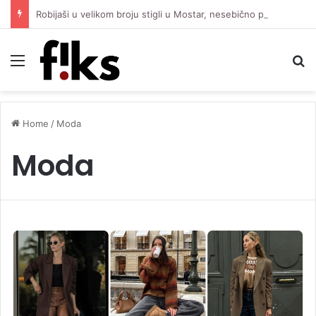
Robijaši u velikom broju stigli u Mostar, nesebično pružaju podršku Čeliku protiv Zrinjskog
Menu
S
Home
/
Moda
Moda