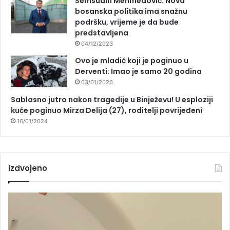
Šemsudin Mehmedović: Nova
bosanska politika ima snažnu
podršku, vrijeme je da bude
predstavljena
04/12/2023
Ovo je mladić koji je poginuo u
Derventi: Imao je samo 20 godina
03/01/2026
Sablasno jutro nakon tragedije u Binježevu! U esploziji
kuće poginuo Mirza Delija (27), roditelji povrijeđeni
16/01/2024
Izdvojeno