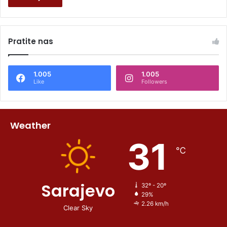
Pratite nas
1.005
1.005
Like
Followers
Weather
31
℃
Sarajevo
32º - 20º
29%
2.26 km/h
Clear Sky