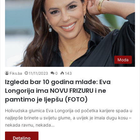
Moda
Fiks.ba
11/11/2023
0
143
Izgleda bar 10 godina mlađe: Eva
Longorija ima NOVU FRIZURU i ne
pamtimo je ljepšu (FOTO)
Holivudska glumica Eva Longorija od početka karijere spada u
najljepše brinete u svijetu glume, a uvijek je imala dugu kosu –
nekada ravnu, nekada…
Detaljno