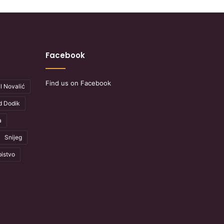
Facebook
Find us on Facebook
l Novalić
d Dodik
a
Snijeg
istvo