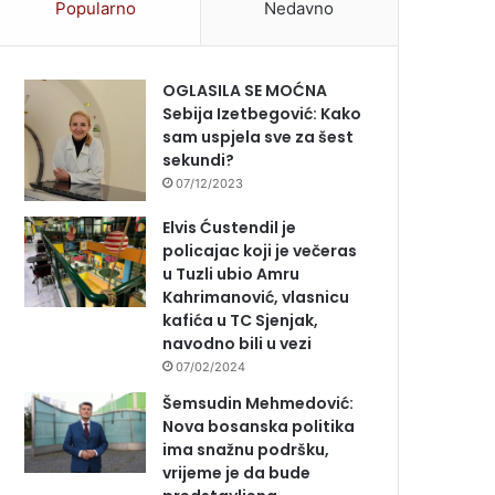
Popularno
Nedavno
OGLASILA SE MOĆNA
Sebija Izetbegović: Kako
sam uspjela sve za šest
sekundi?
07/12/2023
Elvis Ćustendil je
policajac koji je večeras
u Tuzli ubio Amru
Kahrimanović, vlasnicu
kafića u TC Sjenjak,
navodno bili u vezi
07/02/2024
Šemsudin Mehmedović:
Nova bosanska politika
ima snažnu podršku,
vrijeme je da bude