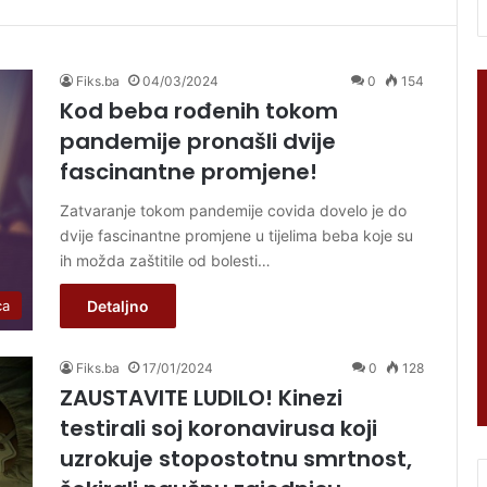
Fiks.ba
04/03/2024
0
154
Kod beba rođenih tokom
pandemije pronašli dvije
fascinantne promjene!
Zatvaranje tokom pandemije covida dovelo je do
dvije fascinantne promjene u tijelima beba koje su
ih možda zaštitile od bolesti…
Detaljno
ca
Fiks.ba
17/01/2024
0
128
ZAUSTAVITE LUDILO! Kinezi
testirali soj koronavirusa koji
uzrokuje stopostotnu smrtnost,