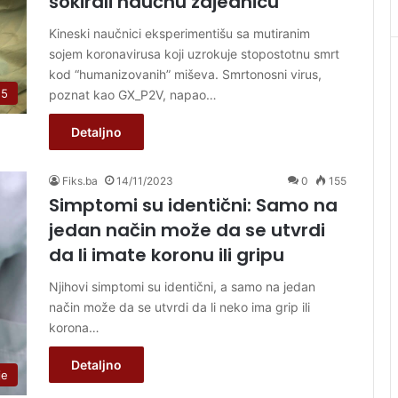
šokirali naučnu zajednicu
Kineski naučnici eksperimentišu sa mutiranim
sojem koronavirusa koji uzrokuje stopostotnu smrt
kod “humanizovanih” miševa. Smrtonosni virus,
 5
poznat kao GX_P2V, napao…
Detaljno
Fiks.ba
14/11/2023
0
155
Simptomi su identični: Samo na
jedan način može da se utvrdi
da li imate koronu ili gripu
Njihovi simptomi su identični, a samo na jedan
način može da se utvrdi da li neko ima grip ili
korona…
Detaljno
je