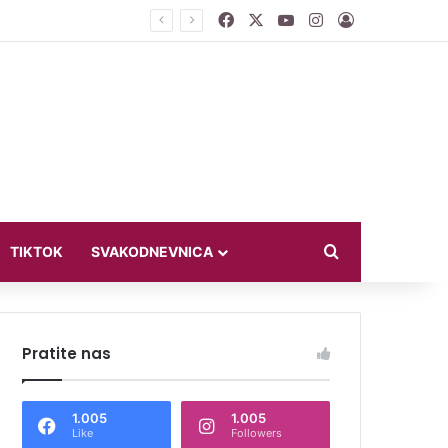
Facebook
X
YouTube
Instagram
Log In
ći u bikiniju
Search for
TIKTOK
SVAKODNEVNICA
Pratite nas
1.005
1.005
Like
Followers