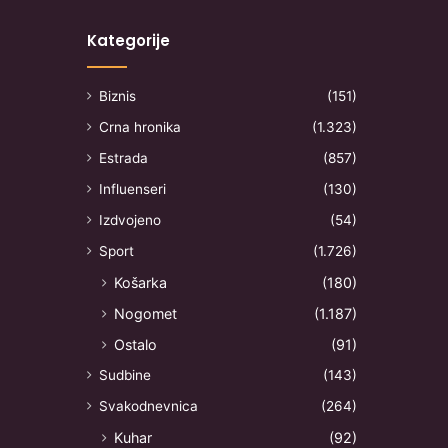
Kategorije
Biznis
(151)
Crna hronika
(1.323)
Estrada
(857)
Influenseri
(130)
Izdvojeno
(54)
Sport
(1.726)
Košarka
(180)
Nogomet
(1.187)
Ostalo
(91)
Sudbine
(143)
Svakodnevnica
(264)
Kuhar
(92)