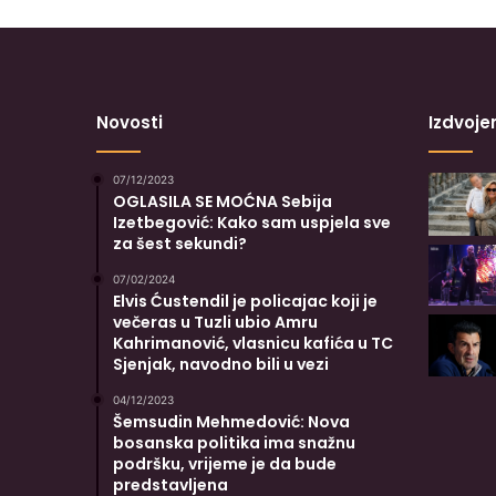
Novosti
Izdvoje
07/12/2023
OGLASILA SE MOĆNA Sebija
Izetbegović: Kako sam uspjela sve
za šest sekundi?
07/02/2024
Elvis Ćustendil je policajac koji je
večeras u Tuzli ubio Amru
Kahrimanović, vlasnicu kafića u TC
Sjenjak, navodno bili u vezi
04/12/2023
Šemsudin Mehmedović: Nova
bosanska politika ima snažnu
podršku, vrijeme je da bude
predstavljena