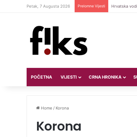
Petak, 7 Augusta 2026
Prelomne Vijesti
Hrvatska vodi
POČETNA
VIJESTI
CRNA HRONIKA
S
Home
/
Korona
Korona