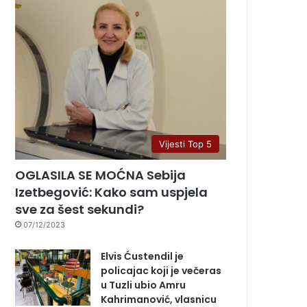
Vijesti Top 5
OGLASILA SE MOĆNA Sebija
Izetbegović: Kako sam uspjela
sve za šest sekundi?
07/12/2023
Elvis Ćustendil je
policajac koji je večeras
u Tuzli ubio Amru
Kahrimanović, vlasnicu