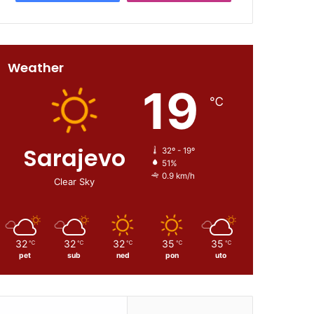
Weather
19
℃
Sarajevo
32º - 19º
51%
0.9 km/h
Clear Sky
32
32
32
35
35
℃
℃
℃
℃
℃
pet
sub
ned
pon
uto