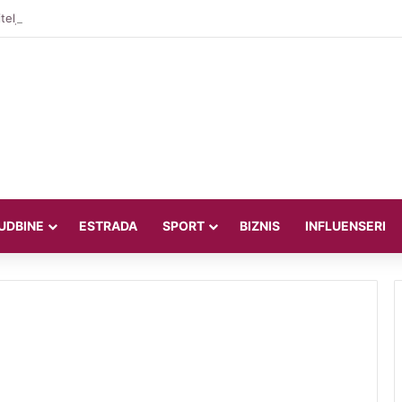
teljica Valentina Miletić koju porede s Dilettom Leotom oduševila poziraju
UDBINE
ESTRADA
SPORT
BIZNIS
INFLUENSERI