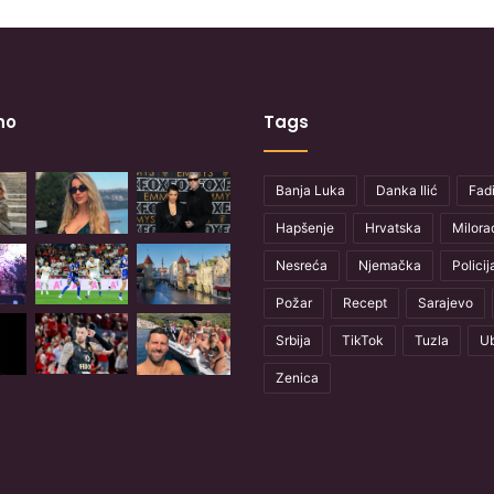
no
Tags
Banja Luka
Danka Ilić
Fadi
Hapšenje
Hrvatska
Milora
Nesreća
Njemačka
Policij
Požar
Recept
Sarajevo
Srbija
TikTok
Tuzla
Ub
Zenica