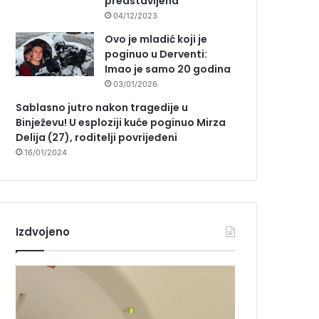
predstavljena
04/12/2023
Ovo je mladić koji je
poginuo u Derventi:
Imao je samo 20 godina
03/01/2026
Sablasno jutro nakon tragedije u
Binježevu! U esploziji kuće poginuo Mirza
Delija (27), roditelji povrijeđeni
16/01/2024
Izdvojeno