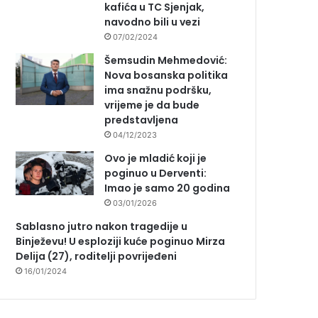
kafića u TC Sjenjak,
navodno bili u vezi
07/02/2024
Šemsudin Mehmedović:
Nova bosanska politika
ima snažnu podršku,
vrijeme je da bude
predstavljena
04/12/2023
Ovo je mladić koji je
poginuo u Derventi:
Imao je samo 20 godina
03/01/2026
Sablasno jutro nakon tragedije u
Binježevu! U esploziji kuće poginuo Mirza
Delija (27), roditelji povrijeđeni
16/01/2024