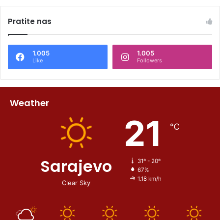
Pratite nas
1.005
1.005
Like
Followers
Weather
21
℃
Sarajevo
31º - 20º
67%
1.18 km/h
Clear Sky