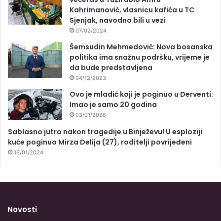
Kahrimanović, vlasnicu kafića u TC
Sjenjak, navodno bili u vezi
07/02/2024
Šemsudin Mehmedović: Nova bosanska
politika ima snažnu podršku, vrijeme je
da bude predstavljena
04/12/2023
Ovo je mladić koji je poginuo u Derventi:
Imao je samo 20 godina
03/01/2026
Sablasno jutro nakon tragedije u Binježevu! U esploziji
kuće poginuo Mirza Delija (27), roditelji povrijeđeni
16/01/2024
Novosti