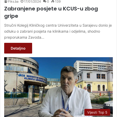
Fiks.ba
17/01/2024
0
139
Zabranjene posjete u KCUS-u zbog
gripe
Stručni Kolegij Kliničkog centra Univerziteta u Sarajevu donio je
odluku o zabrani posjeta na klinikama i odjelima, shodno
preporukama Zavoda…
Detaljno
Vijesti Top 5