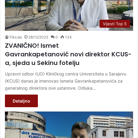
Vijesti Top 5
Fiks.ba
28/12/2023
0
134
ZVANIČNO! Ismet
Gavrankapetanović novi direktor KCUS-
a, sjeda u Sekinu fotelju
Upravni odbor (UO) Kliničkog centra Univerziteta u Sarajevu
(KCUS) danas je imenovao Ismeta Gavrankapetanovića za
generalnog direktora ove ustanove. Odluka…
Detaljno