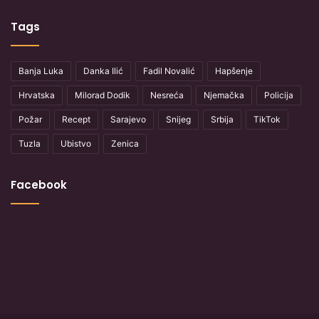
Tags
Banja Luka
Danka Ilić
Fadil Novalić
Hapšenje
Hrvatska
Milorad Dodik
Nesreća
Njemačka
Policija
Požar
Recept
Sarajevo
Snijeg
Srbija
TikTok
Tuzla
Ubistvo
Zenica
Facebook