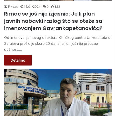
Fiks.ba
15/01/2024
0
132
Rimac se još nije izjasnio: Je li plan
javnih nabavki razlog što se oteže sa
imenovanjem Gavrankapetanovića?
Od imenovanja novog direktora Kliničkog centra Univerziteta u
Sarajevu prošlo je skoro 20 dana, ali on još nije preuzeo
dužnost.…
Detaljno