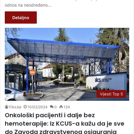
odnos na neodređeno…
Detaljno
Vijesti Top 5
Fiks.ba
10/02/2024
0
124
Onkološki pacijenti i dalje bez
hemoterapije: Iz KCUS-a kažu da je sve
do Zavoda zdravstvenog osiguranja