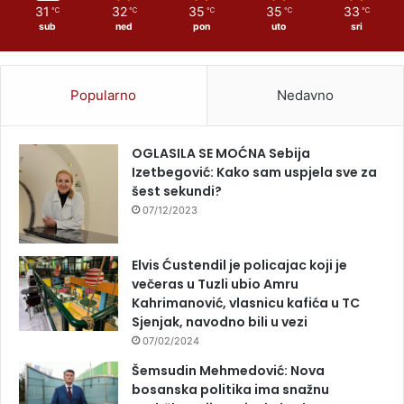
31
32
35
35
33
℃
℃
℃
℃
℃
sub
ned
pon
uto
sri
Popularno
Nedavno
OGLASILA SE MOĆNA Sebija
Izetbegović: Kako sam uspjela sve za
šest sekundi?
07/12/2023
Elvis Ćustendil je policajac koji je
večeras u Tuzli ubio Amru
Kahrimanović, vlasnicu kafića u TC
Sjenjak, navodno bili u vezi
07/02/2024
Šemsudin Mehmedović: Nova
bosanska politika ima snažnu