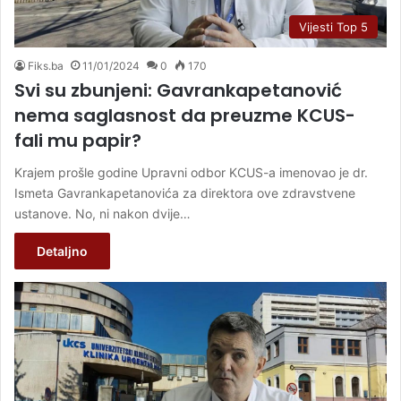
Vijesti Top 5
Fiks.ba
11/01/2024
0
170
Svi su zbunjeni: Gavrankapetanović
nema saglasnost da preuzme KCUS-
fali mu papir?
Krajem prošle godine Upravni odbor KCUS-a imenovao je dr.
Ismeta Gavrankapetanovića za direktora ove zdravstvene
ustanove. No, ni nakon dvije…
Detaljno