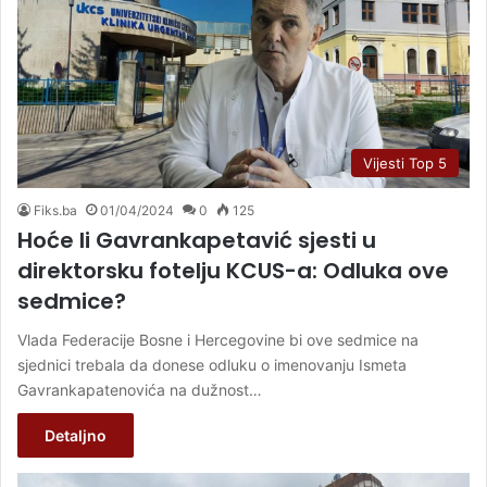
Vijesti Top 5
Fiks.ba
01/04/2024
0
125
Hoće li Gavrankapetavić sjesti u
direktorsku fotelju KCUS-a: Odluka ove
sedmice?
Vlada Federacije Bosne i Hercegovine bi ove sedmice na
sjednici trebala da donese odluku o imenovanju Ismeta
Gavrankapatenovića na dužnost…
Detaljno