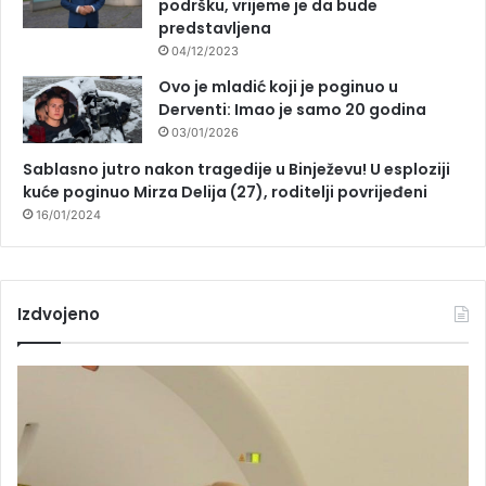
podršku, vrijeme je da bude
predstavljena
04/12/2023
Ovo je mladić koji je poginuo u
Derventi: Imao je samo 20 godina
03/01/2026
Sablasno jutro nakon tragedije u Binježevu! U esploziji
kuće poginuo Mirza Delija (27), roditelji povrijeđeni
16/01/2024
Izdvojeno