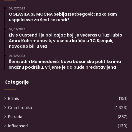
07/12/2023
OGLASILA SE MOĆNA Sebija Izetbegović: Kako sam
uspjela sve za šest sekundi?
07/02/2024
Elvis Ćustendil je policajac koji je večeras u Tuzli ubio
Amru Kahrimanović, vlasnicu kafića u TC Sjenjak,
navodno bili u vezi
04/12/2023
Šemsudin Mehmedović: Nova bosanska politika ima
snažnu podršku, vrijeme je da bude predstavljena
Kategorije
Biznis
(151)
Crna hronika
(1.323)
Estrada
(857)
Influenseri
(130)