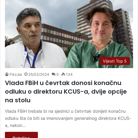
Vijesti Top 5
Fiks.ba
25/03/2024
0
134
Vlada FBiH u čevrtak donosi konačnu
odluku o direktoru KCUS-a, dvije opcije
na stolu
Vlada FBiH trebala bi na sjednici u četvrtak donijeti konačnu
odluku šta će biti sa imenovanjem generalnog direktora KCUS-
a, nakon…